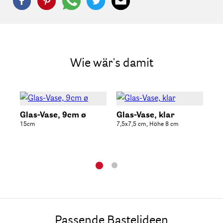
Wie wär's damit
Glas-Vase, 9cm ø
Glas-Vase, klar
Gl
15cm
7,5x7,5 cm, Höhe 8 cm
Höh
Passende Bastelideen