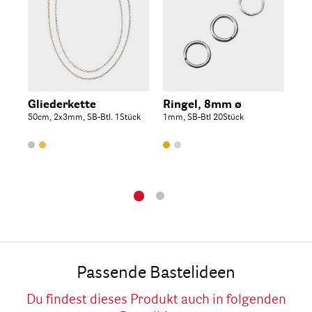
Gliederkette
Ringel, 8mm ø
Me
50cm, 2x3mm, SB-Btl. 1Stück
1mm, SB-Btl 20Stück
m.
78c
Btl
Passende Bastelideen
Du findest dieses Produkt auch in folgenden