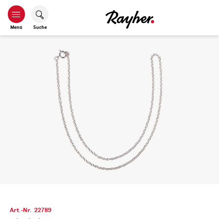
Menü
Suche
Art.-Nr.
22789