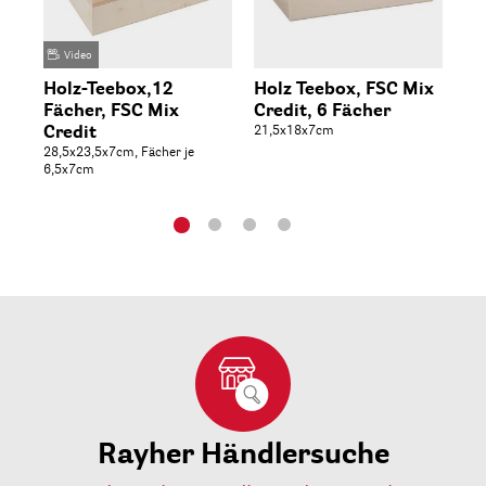
Video
Holz-Teebox,12
Holz Teebox, FSC Mix
Ho
Fächer, FSC Mix
Credit, 6 Fächer
Kl
Credit
21,5x18x7cm
Cr
28,5x23,5x7cm, Fächer je
24x
6,5x7cm
Rayher Händlersuche