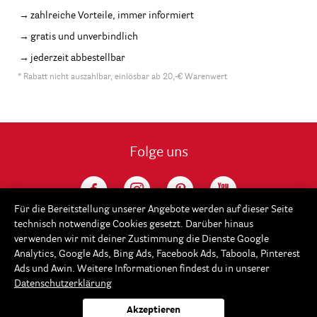
zahlreiche Vorteile, immer informiert
gratis und unverbindlich
jederzeit abbestellbar
* Rabatt nicht auszahlbar, einlösbar ab 20,-€ Warenwert
Folge uns
Für die Bereitstellung unserer Angebote werden auf dieser Seite
technisch notwendige Cookies gesetzt. Darüber hinaus
verwenden wir mit deiner Zustimmung die Dienste Google
Analytics, Google Ads, Bing Ads, Facebook Ads, Taboola, Pinterest
Ads und Awin. Weitere Informationen findest du in unserer
Datenschutzerklärung
Service
Akzeptieren