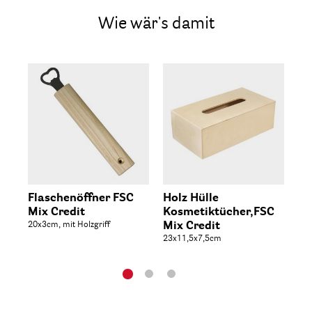
Wie wär's damit
Flaschenöffner FSC
Holz Hülle
Ho
Mix Credit
Kosmetiktücher,FSC
Mi
20x3cm, mit Holzgriff
Mix Credit
20x
Inn
23x11,5x7,5cm