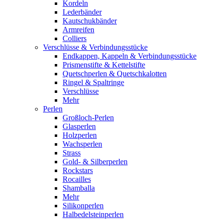
Kordeln
Lederbänder
Kautschukbänder
Armreifen
Colliers
Verschlüsse & Verbindungsstücke
Endkappen, Kappeln & Verbindungsstücke
Prismenstifte & Kettelstifte
Quetschperlen & Quetschkalotten
Ringel & Spaltringe
Verschlüsse
Mehr
Perlen
Großloch-Perlen
Glasperlen
Holzperlen
Wachsperlen
Strass
Gold- & Silberperlen
Rockstars
Rocailles
Shamballa
Mehr
Silikonperlen
Halbedelsteinperlen