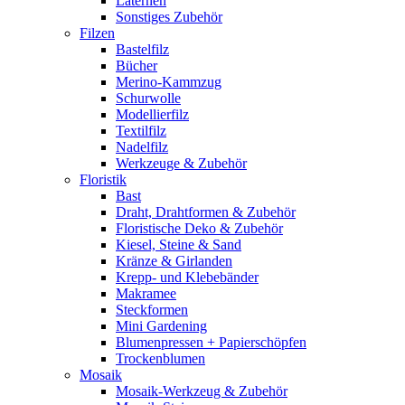
Laternen
Sonstiges Zubehör
Filzen
Bastelfilz
Bücher
Merino-Kammzug
Schurwolle
Modellierfilz
Textilfilz
Nadelfilz
Werkzeuge & Zubehör
Floristik
Bast
Draht, Drahtformen & Zubehör
Floristische Deko & Zubehör
Kiesel, Steine & Sand
Kränze & Girlanden
Krepp- und Klebebänder
Makramee
Steckformen
Mini Gardening
Blumenpressen + Papierschöpfen
Trockenblumen
Mosaik
Mosaik-Werkzeug & Zubehör