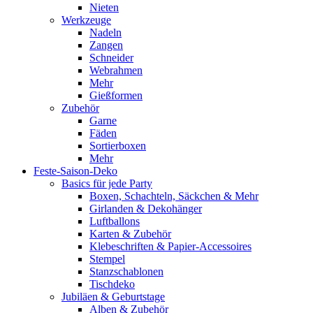
Nieten
Werkzeuge
Nadeln
Zangen
Schneider
Webrahmen
Mehr
Gießformen
Zubehör
Garne
Fäden
Sortierboxen
Mehr
Feste-Saison-Deko
Basics für jede Party
Boxen, Schachteln, Säckchen & Mehr
Girlanden & Dekohänger
Luftballons
Karten & Zubehör
Klebeschriften & Papier-Accessoires
Stempel
Stanzschablonen
Tischdeko
Jubiläen & Geburtstage
Alben & Zubehör