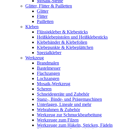
Mosaik-Steine
Glitter, Flitter & Pailletten
Glitter
Flitter
Pailletten
Kleben
Flüssigkleber & Klebesticks
Heißklebepistolen und Heißklebesticks
Klebebänder & Klebefolien
Klebepunkte & Klebeplättchen
Spezialkleber
Werkzeug
Brandmalen
Bastelmesser
Flachzangen
Lochzangen
Mosaik-Werkzeug
Scheren
Schneidegeräte und Zubehör
Stanz-, Binde- und Prägemaschinen
Unterlagen, Lineale und mehr
Webrahmen & Zubehör
Werkzeug zur Schmuckbearbeitung
Werkzeuge zum Filzen
Werkzeuge zum Häkeln, Stricken, Fädeln