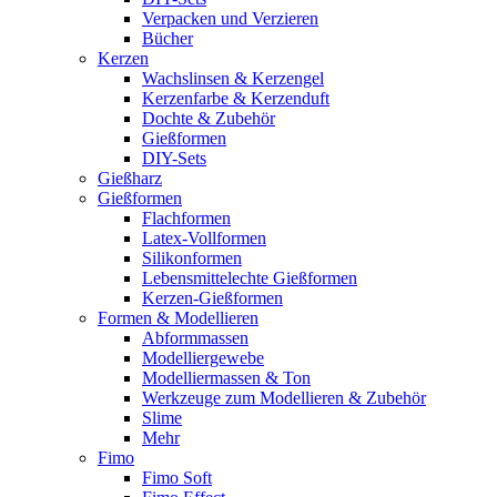
Verpacken und Verzieren
Bücher
Kerzen
Wachslinsen & Kerzengel
Kerzenfarbe & Kerzenduft
Dochte & Zubehör
Gießformen
DIY-Sets
Gießharz
Gießformen
Flachformen
Latex-Vollformen
Silikonformen
Lebensmittelechte Gießformen
Kerzen-Gießformen
Formen & Modellieren
Abformmassen
Modelliergewebe
Modelliermassen & Ton
Werkzeuge zum Modellieren & Zubehör
Slime
Mehr
Fimo
Fimo Soft