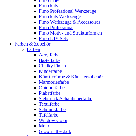
Fimo Effect
Fimo kids
Fimo Professional Werkzeuge
Fimo kids Werkzeuge
Fimo Werkzeuge & Accessoires
Fimo Professional
Fimo Motiv- und Strukturformen
Fimo DIY-Sets
Farben & Zubehör
Farben
Acrylfarbe
Bastelfarbe
Chalky Finish
Kinderfarbe
Künstlerfarbe & Künstlerzubehör
Marmorierfarbe
Outdoorfarbe
Plakatfarbe
Siebdruck-Schablonierfarbe
Textilfarbe
Schminkfarbe
Tafelfarbe
Window Color
Mehr
Glow in the dark