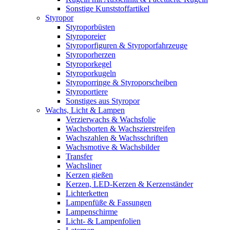
Sonstige Kunststoffartikel
Styropor
Styroporbüsten
Styroporeier
Styroporfiguren & Styroporfahrzeuge
Styroporherzen
Styroporkegel
Styroporkugeln
Styroporringe & Styroporscheiben
Styroportiere
Sonstiges aus Styropor
Wachs, Licht & Lampen
Verzierwachs & Wachsfolie
Wachsborten & Wachszierstreifen
Wachszahlen & Wachsschriften
Wachsmotive & Wachsbilder
Transfer
Wachsliner
Kerzen gießen
Kerzen, LED-Kerzen & Kerzenständer
Lichterketten
Lampenfüße & Fassungen
Lampenschirme
Licht- & Lampenfolien