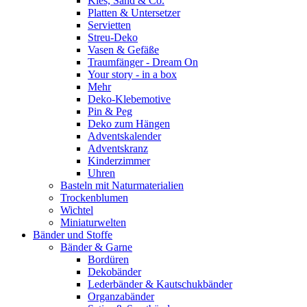
Kies, Sand & Co.
Platten & Untersetzer
Servietten
Streu-Deko
Vasen & Gefäße
Traumfänger - Dream On
Your story - in a box
Mehr
Deko-Klebemotive
Pin & Peg
Deko zum Hängen
Adventskalender
Adventskranz
Kinderzimmer
Uhren
Basteln mit Naturmaterialien
Trockenblumen
Wichtel
Miniaturwelten
Bänder und Stoffe
Bänder & Garne
Bordüren
Dekobänder
Lederbänder & Kautschukbänder
Organzabänder