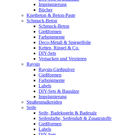
Imprägnierung
Bücher
Knetbeton & Beton-Paste
Schmuck-Beton
Schmuck-Beton
Gießformen
Farbpigmente
Deco-Metall & Spiegelfolie
Ketten, Ringel & Co.
DIY-Sets
Verpacken und Verzieren
Raysin
Raysin-Gießpulver
Gießformen
Farbpigmente
Labels
DIY-Sets & Bausätze
Imprägnierung
Straßenmalkreiden
Seife
Seife, Badekugeln & Badesalz
Seifenfarbe, Seifenduft & Zusatzstoffe
Gießformen
Labels
DIY-Sets