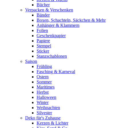
Bücher
Verpacken & Verschenken
Bänder
Boxen, Schachteln, Säckchen & Mehr
Anhänger & Klammern
Folien
Geschenkpapier
Papiere
Stempel
Sticker
Stanzschablonen
Saison
Frühling
Fasching & Karneval
Ostern
Sommer
Maritimes
Herbst
Halloween
Winter
Weihnachten
Silvester
Deko für's Zuhause
Kerzen & Lichter