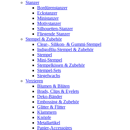
Stanzer
Bordürenstanzer
Eckstanzer
Ministanzer
Motivstanzer
Silhouetten-Stanzer
Fliegende Stanzer
Stempel & Zubehör
Clear-, Silikon- & Gummi-Stempel
IndigoBlu-Stempel & Zubehör
Stempel
Mini-Stempel
Stempelkissen & Zubehör
Stempel-Sets
Siegelwachs
Verzieren
Blumen & Blüten
Brads, Clips & Eyelets
Deko-Bänder
Embossing & Zubehör
Glitter & Flitter
Klammern
Knöpfe
Metallartikel
Papier-Accessoires