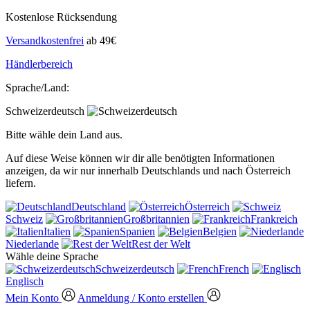
Kostenlose Rücksendung
Versandkostenfrei
ab 49€
Händlerbereich
Sprache/Land:
Schweizerdeutsch
Bitte wähle dein Land aus.
Auf diese Weise können wir dir alle benötigten Informationen
anzeigen, da wir nur innerhalb Deutschlands und nach Österreich
liefern.
Deutschland
Österreich
Schweiz
Großbritannien
Frankreich
Italien
Spanien
Belgien
Niederlande
Rest der Welt
Wähle deine Sprache
Schweizerdeutsch
French
Englisch
Mein Konto
Anmeldung / Konto erstellen