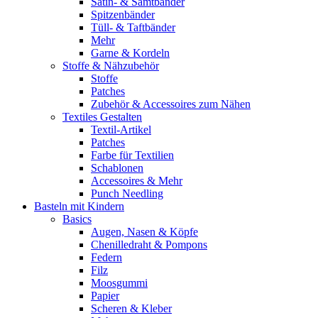
Satin- & Samtbänder
Spitzenbänder
Tüll- & Taftbänder
Mehr
Garne & Kordeln
Stoffe & Nähzubehör
Stoffe
Patches
Zubehör & Accessoires zum Nähen
Textiles Gestalten
Textil-Artikel
Patches
Farbe für Textilien
Schablonen
Accessoires & Mehr
Punch Needling
Basteln mit Kindern
Basics
Augen, Nasen & Köpfe
Chenilledraht & Pompons
Federn
Filz
Moosgummi
Papier
Scheren & Kleber