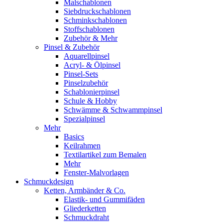
Malschablonen
Siebdruckschablonen
Schminkschablonen
Stoffschablonen
Zubehör & Mehr
Pinsel & Zubehör
Aquarellpinsel
Acryl- & Ölpinsel
Pinsel-Sets
Pinselzubehör
Schablonierpinsel
Schule & Hobby
Schwämme & Schwammpinsel
Spezialpinsel
Mehr
Basics
Keilrahmen
Textilartikel zum Bemalen
Mehr
Fenster-Malvorlagen
Schmuckdesign
Ketten, Armbänder & Co.
Elastik- und Gummifäden
Gliederketten
Schmuckdraht