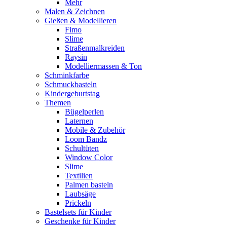
Mehr
Malen & Zeichnen
Gießen & Modellieren
Fimo
Slime
Straßenmalkreiden
Raysin
Modelliermassen & Ton
Schminkfarbe
Schmuckbasteln
Kindergeburtstag
Themen
Bügelperlen
Laternen
Mobile & Zubehör
Loom Bandz
Schultüten
Window Color
Slime
Textilien
Palmen basteln
Laubsäge
Prickeln
Bastelsets für Kinder
Geschenke für Kinder