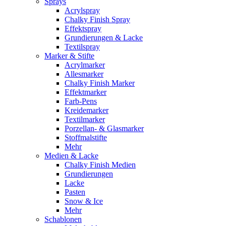
Sprays
Acrylspray
Chalky Finish Spray
Effektspray
Grundierungen & Lacke
Textilspray
Marker & Stifte
Acrylmarker
Allesmarker
Chalky Finish Marker
Effektmarker
Farb-Pens
Kreidemarker
Textilmarker
Porzellan- & Glasmarker
Stoffmalstifte
Mehr
Medien & Lacke
Chalky Finish Medien
Grundierungen
Lacke
Pasten
Snow & Ice
Mehr
Schablonen