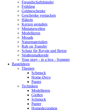
Freundschaftsbänder
Frühling
Geldgeschenke
Geschenke verpacken
Häkeln
Kerzen gestalten
Miniaturwelten
Modellieren
Mosaik
Naturmaterialien
Rub on Transfer
Schutz für Raysin und Beton
Straßenmalkreide
Your story - in a box - Sommer
Bastelideen
Themen
Schmuck
Home-Deco
Papier
Techniken
Modellieren
Gießen
Schmuck
Papier
Homedecoration