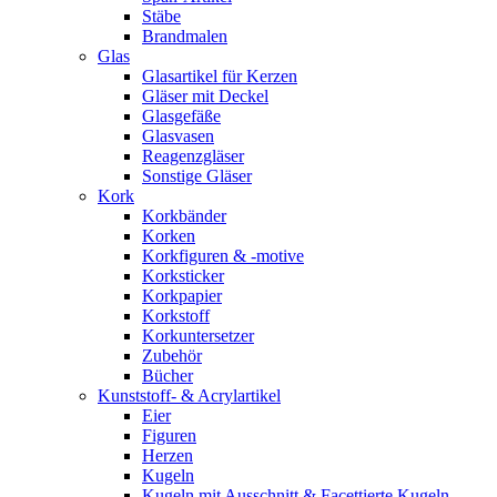
Stäbe
Brandmalen
Glas
Glasartikel für Kerzen
Gläser mit Deckel
Glasgefäße
Glasvasen
Reagenzgläser
Sonstige Gläser
Kork
Korkbänder
Korken
Korkfiguren & -motive
Korksticker
Korkpapier
Korkstoff
Korkuntersetzer
Zubehör
Bücher
Kunststoff- & Acrylartikel
Eier
Figuren
Herzen
Kugeln
Kugeln mit Ausschnitt & Facettierte Kugeln