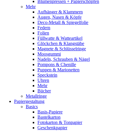
Blumenpressen + Papierschöpfen
Mehr
Aufhänger & Klammern
Augen, Nasen & Köpfe
Deco-Metall & Spiegelfolie
Federn
Folien
Füllwatte & Watteartikel
Glöckchen & Klangstäbe
Magnete & Schlüsselringe
Moosgummi
Nadeln, Schrauben & Nägel
Pompons & Chenille
Puppen & Marionetten
Speckstein
Uhren
Mehr
Bücher
Metallringe
Papiergestaltung
Basics
Basis-Papiere
Bastelkarton
Fotokarton & Tonpapier
Geschenkpapier