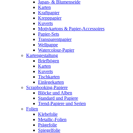
Japan- & Blumenseide
Karten
Kraftpapier
Krepppapier
Kuverts
Motivkartons & Papier-Accessoires
Papier-Sets
Transparentpapier
Wellpappe
Watercolour-Papier
Kartengestaltung
Briefbögen
Karten
Kuverts
Tischkarten
Einlegekarten
Scrapbooking-Papiere
Blöcke und Alben
Standard und Papiere
Trend-Papiere und Serien
Folien
Klebefolie
Metallic-Folien
Prägefolie
Spiegelfolie