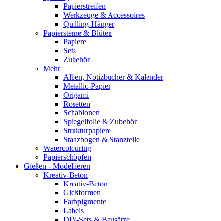
Papierstreifen
Werkzeuge & Accessoires
Quilling-Hänger
Papiersterne & Blüten
Papiere
Sets
Zubehör
Mehr
Alben, Notizbücher & Kalender
Metallic-Papier
Origami
Rosetten
Schablonen
Spiegelfolie & Zubehör
Strukturpapiere
Stanzbogen & Stanzteile
Watercolouring
Papierschöpfen
Gießen - Modellieren
Kreativ-Beton
Kreativ-Beton
Gießformen
Farbpigmente
Labels
DIY-Sets & Bausätze