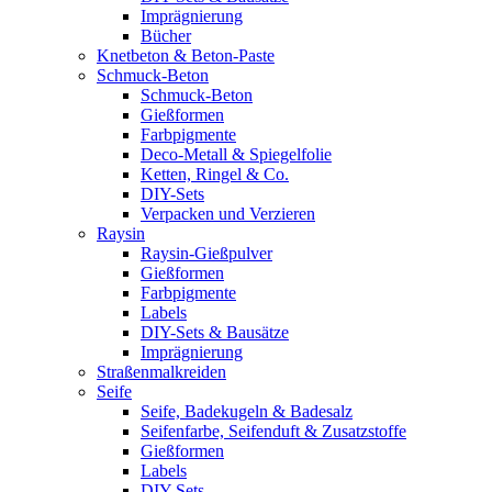
Imprägnierung
Bücher
Knetbeton & Beton-Paste
Schmuck-Beton
Schmuck-Beton
Gießformen
Farbpigmente
Deco-Metall & Spiegelfolie
Ketten, Ringel & Co.
DIY-Sets
Verpacken und Verzieren
Raysin
Raysin-Gießpulver
Gießformen
Farbpigmente
Labels
DIY-Sets & Bausätze
Imprägnierung
Straßenmalkreiden
Seife
Seife, Badekugeln & Badesalz
Seifenfarbe, Seifenduft & Zusatzstoffe
Gießformen
Labels
DIY-Sets