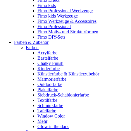
Fimo Effect
Fimo kids
Fimo Professional Werkzeuge
Fimo kids Werkzeuge
Fimo Werkzeuge & Accessoires
Fimo Professional
Fimo Motiv- und Strukturformen
Fimo DIY-Sets
Farben & Zubehör
Farben
Acrylfarbe
Bastelfarbe
Chalky Finish
Kinderfarbe
Künstlerfarbe & Künstlerzubehör
Marmorierfarbe
Outdoorfarbe
Plakatfarbe
Siebdruck-Schablonierfarbe
Textilfarbe
Schminkfarbe
Tafelfarbe
Window Color
Mehr
Glow in the dark