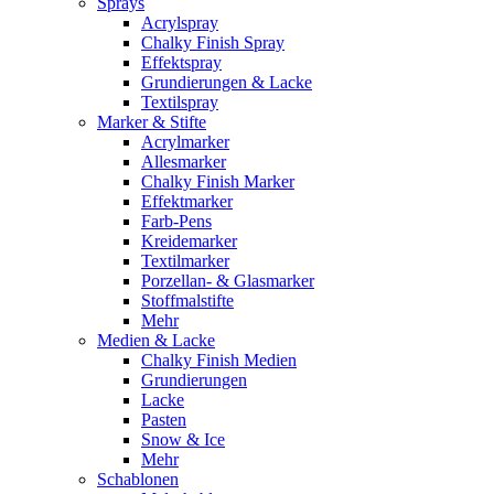
Sprays
Acrylspray
Chalky Finish Spray
Effektspray
Grundierungen & Lacke
Textilspray
Marker & Stifte
Acrylmarker
Allesmarker
Chalky Finish Marker
Effektmarker
Farb-Pens
Kreidemarker
Textilmarker
Porzellan- & Glasmarker
Stoffmalstifte
Mehr
Medien & Lacke
Chalky Finish Medien
Grundierungen
Lacke
Pasten
Snow & Ice
Mehr
Schablonen