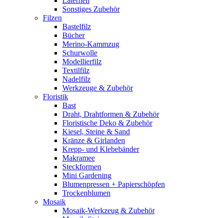
Laternen
Sonstiges Zubehör
Filzen
Bastelfilz
Bücher
Merino-Kammzug
Schurwolle
Modellierfilz
Textilfilz
Nadelfilz
Werkzeuge & Zubehör
Floristik
Bast
Draht, Drahtformen & Zubehör
Floristische Deko & Zubehör
Kiesel, Steine & Sand
Kränze & Girlanden
Krepp- und Klebebänder
Makramee
Steckformen
Mini Gardening
Blumenpressen + Papierschöpfen
Trockenblumen
Mosaik
Mosaik-Werkzeug & Zubehör