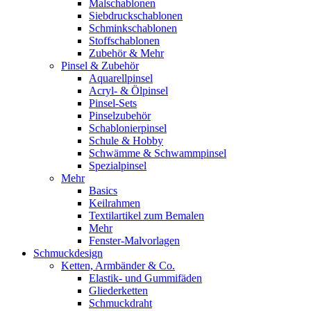
Malschablonen
Siebdruckschablonen
Schminkschablonen
Stoffschablonen
Zubehör & Mehr
Pinsel & Zubehör
Aquarellpinsel
Acryl- & Ölpinsel
Pinsel-Sets
Pinselzubehör
Schablonierpinsel
Schule & Hobby
Schwämme & Schwammpinsel
Spezialpinsel
Mehr
Basics
Keilrahmen
Textilartikel zum Bemalen
Mehr
Fenster-Malvorlagen
Schmuckdesign
Ketten, Armbänder & Co.
Elastik- und Gummifäden
Gliederketten
Schmuckdraht