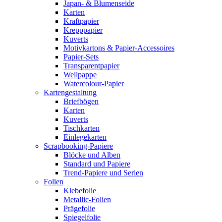
Japan- & Blumenseide
Karten
Kraftpapier
Krepppapier
Kuverts
Motivkartons & Papier-Accessoires
Papier-Sets
Transparentpapier
Wellpappe
Watercolour-Papier
Kartengestaltung
Briefbögen
Karten
Kuverts
Tischkarten
Einlegekarten
Scrapbooking-Papiere
Blöcke und Alben
Standard und Papiere
Trend-Papiere und Serien
Folien
Klebefolie
Metallic-Folien
Prägefolie
Spiegelfolie