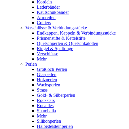
Kordeln
Lederbänder
Kautschukbänder
Armreifen
Colliers
Verschlüsse & Verbindungsstücke
Endkappen, Kappeln & Verbindungsstücke
Prismenstifte & Kettelstifte
Quetschperlen & Quetschkalotten
Ringel & Spaltringe
Verschlüsse
Mehr
Perlen
Großloch-Perlen
Glasperlen
Holzperlen
Wachsperlen
Strass
Gold- & Silberperlen
Rockstars
Rocailles
Shamballa
Mehr
Silikonperlen
Halbedelsteinperlen