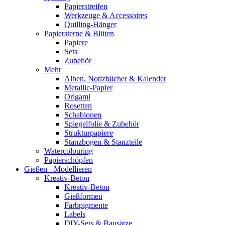
Papierstreifen
Werkzeuge & Accessoires
Quilling-Hänger
Papiersterne & Blüten
Papiere
Sets
Zubehör
Mehr
Alben, Notizbücher & Kalender
Metallic-Papier
Origami
Rosetten
Schablonen
Spiegelfolie & Zubehör
Strukturpapiere
Stanzbogen & Stanzteile
Watercolouring
Papierschöpfen
Gießen - Modellieren
Kreativ-Beton
Kreativ-Beton
Gießformen
Farbpigmente
Labels
DIY-Sets & Bausätze