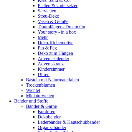
Kies, Sand & Co.
Platten & Untersetzer
Servietten
Streu-Deko
Vasen & Gefäße
Traumfänger - Dream On
Your story - in a box
Mehr
Deko-Klebemotive
Pin & Peg
Deko zum Hängen
Adventskalender
Adventskranz
Kinderzimmer
Uhren
Basteln mit Naturmaterialien
Trockenblumen
Wichtel
Miniaturwelten
Bänder und Stoffe
Bänder & Garne
Bordüren
Dekobänder
Lederbänder & Kautschukbänder
Organzabänder