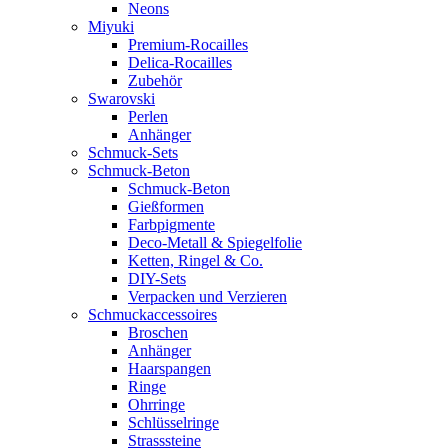
Neons
Miyuki
Premium-Rocailles
Delica-Rocailles
Zubehör
Swarovski
Perlen
Anhänger
Schmuck-Sets
Schmuck-Beton
Schmuck-Beton
Gießformen
Farbpigmente
Deco-Metall & Spiegelfolie
Ketten, Ringel & Co.
DIY-Sets
Verpacken und Verzieren
Schmuckaccessoires
Broschen
Anhänger
Haarspangen
Ringe
Ohrringe
Schlüsselringe
Strasssteine