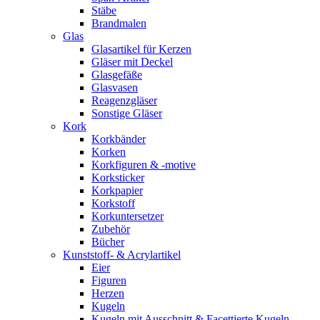
Stäbe
Brandmalen
Glas
Glasartikel für Kerzen
Gläser mit Deckel
Glasgefäße
Glasvasen
Reagenzgläser
Sonstige Gläser
Kork
Korkbänder
Korken
Korkfiguren & -motive
Korksticker
Korkpapier
Korkstoff
Korkuntersetzer
Zubehör
Bücher
Kunststoff- & Acrylartikel
Eier
Figuren
Herzen
Kugeln
Kugeln mit Ausschnitt & Facettierte Kugeln