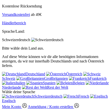
Kostenlose Rücksendung
Versandkostenfrei
ab 49€
Händlerbereich
Sprache/Land:
Schweizerdeutsch
Bitte wähle dein Land aus.
Auf diese Weise können wir dir alle benötigten Informationen
anzeigen, da wir nur innerhalb Deutschlands und nach Österreich
liefern.
Deutschland
Österreich
Schweiz
Großbritannien
Frankreich
Italien
Spanien
Belgien
Niederlande
Rest der Welt
Wähle deine Sprache
Schweizerdeutsch
French
Englisch
Mein Konto
Anmeldung / Konto erstellen