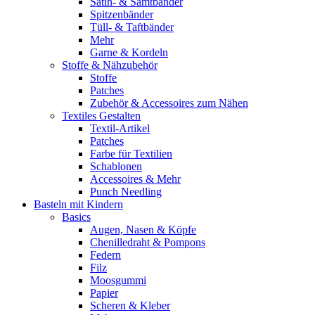
Satin- & Samtbänder
Spitzenbänder
Tüll- & Taftbänder
Mehr
Garne & Kordeln
Stoffe & Nähzubehör
Stoffe
Patches
Zubehör & Accessoires zum Nähen
Textiles Gestalten
Textil-Artikel
Patches
Farbe für Textilien
Schablonen
Accessoires & Mehr
Punch Needling
Basteln mit Kindern
Basics
Augen, Nasen & Köpfe
Chenilledraht & Pompons
Federn
Filz
Moosgummi
Papier
Scheren & Kleber