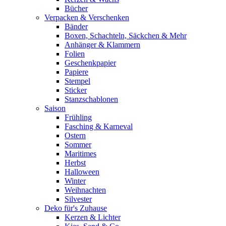
Bücher
Verpacken & Verschenken
Bänder
Boxen, Schachteln, Säckchen & Mehr
Anhänger & Klammern
Folien
Geschenkpapier
Papiere
Stempel
Sticker
Stanzschablonen
Saison
Frühling
Fasching & Karneval
Ostern
Sommer
Maritimes
Herbst
Halloween
Winter
Weihnachten
Silvester
Deko für's Zuhause
Kerzen & Lichter