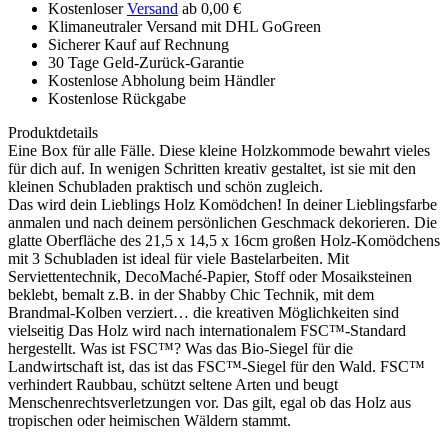
Kostenloser
Versand
ab 0,00 €
Klimaneutraler Versand mit DHL GoGreen
Sicherer Kauf auf Rechnung
30 Tage Geld-Zurück-Garantie
Kostenlose Abholung beim Händler
Kostenlose Rückgabe
Produktdetails
Eine Box für alle Fälle. Diese kleine Holzkommode bewahrt vieles
für dich auf. In wenigen Schritten kreativ gestaltet, ist sie mit den
kleinen Schubladen praktisch und schön zugleich.
Das wird dein Lieblings Holz Komödchen! In deiner Lieblingsfarbe
anmalen und nach deinem persönlichen Geschmack dekorieren. Die
glatte Oberfläche des 21,5 x 14,5 x 16cm großen Holz-Komödchens
mit 3 Schubladen ist ideal für viele Bastelarbeiten. Mit
Serviettentechnik, DecoMaché-Papier, Stoff oder Mosaiksteinen
beklebt, bemalt z.B. in der Shabby Chic Technik, mit dem
Brandmal-Kolben verziert… die kreativen Möglichkeiten sind
vielseitig Das Holz wird nach internationalem FSC™-Standard
hergestellt. Was ist FSC™? Was das Bio-Siegel für die
Landwirtschaft ist, das ist das FSC™-Siegel für den Wald. FSC™
verhindert Raubbau, schützt seltene Arten und beugt
Menschenrechtsverletzungen vor. Das gilt, egal ob das Holz aus
tropischen oder heimischen Wäldern stammt.