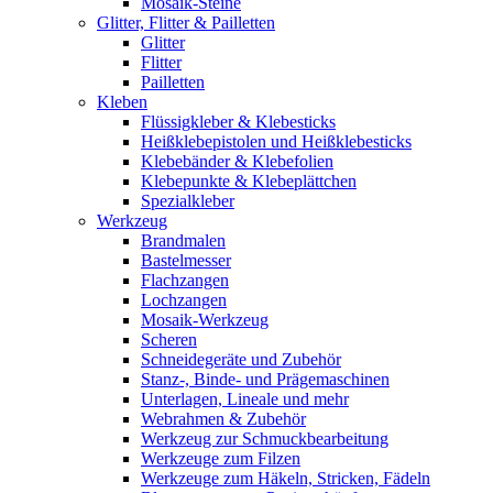
Mosaik-Steine
Glitter, Flitter & Pailletten
Glitter
Flitter
Pailletten
Kleben
Flüssigkleber & Klebesticks
Heißklebepistolen und Heißklebesticks
Klebebänder & Klebefolien
Klebepunkte & Klebeplättchen
Spezialkleber
Werkzeug
Brandmalen
Bastelmesser
Flachzangen
Lochzangen
Mosaik-Werkzeug
Scheren
Schneidegeräte und Zubehör
Stanz-, Binde- und Prägemaschinen
Unterlagen, Lineale und mehr
Webrahmen & Zubehör
Werkzeug zur Schmuckbearbeitung
Werkzeuge zum Filzen
Werkzeuge zum Häkeln, Stricken, Fädeln