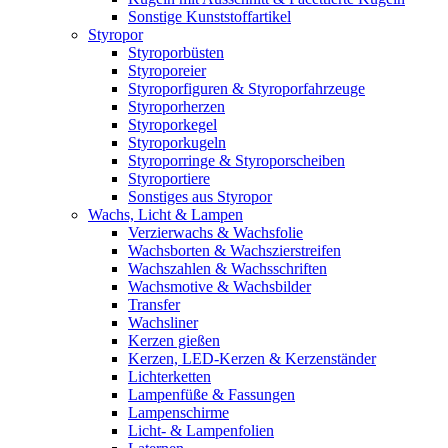
Sonstige Kunststoffartikel
Styropor
Styroporbüsten
Styroporeier
Styroporfiguren & Styroporfahrzeuge
Styroporherzen
Styroporkegel
Styroporkugeln
Styroporringe & Styroporscheiben
Styroportiere
Sonstiges aus Styropor
Wachs, Licht & Lampen
Verzierwachs & Wachsfolie
Wachsborten & Wachszierstreifen
Wachszahlen & Wachsschriften
Wachsmotive & Wachsbilder
Transfer
Wachsliner
Kerzen gießen
Kerzen, LED-Kerzen & Kerzenständer
Lichterketten
Lampenfüße & Fassungen
Lampenschirme
Licht- & Lampenfolien