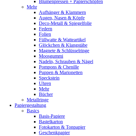
Blumenpressen + Papierschöpfen
Mehr
Aufhänger & Klammern
Augen, Nasen & Köpfe
Deco-Metall & Spiegelfolie
Federn
Folien
Füllwatte & Watteartikel
Glöckchen & Klangstäbe
Magnete & Schlüsselringe
Moosgummi
Nadeln, Schrauben & Nägel
Pompons & Chenille
Puppen & Marionetten
Speckstein
Uhren
Mehr
Bücher
Metallringe
Papiergestaltung
Basics
Basis-Papiere
Bastelkarton
Fotokarton & Tonpapier
Geschenkpapier