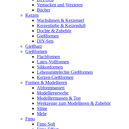
Verpacken und Verzieren
Bücher
Kerzen
Wachslinsen & Kerzengel
Kerzenfarbe & Kerzenduft
Dochte & Zubehör
Gießformen
DIY-Sets
Gießharz
Gießformen
Flachformen
Latex-Vollformen
Silikonformen
Lebensmittelechte Gießformen
Kerzen-Gießformen
Formen & Modellieren
Abformmassen
Modelliergewebe
Modelliermassen & Ton
Werkzeuge zum Modellieren & Zubehör
Slime
Mehr
Fimo
Fimo Soft