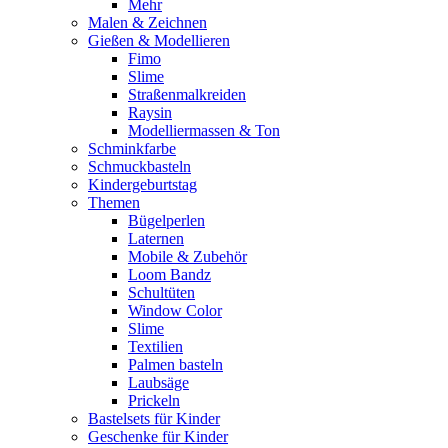
Mehr
Malen & Zeichnen
Gießen & Modellieren
Fimo
Slime
Straßenmalkreiden
Raysin
Modelliermassen & Ton
Schminkfarbe
Schmuckbasteln
Kindergeburtstag
Themen
Bügelperlen
Laternen
Mobile & Zubehör
Loom Bandz
Schultüten
Window Color
Slime
Textilien
Palmen basteln
Laubsäge
Prickeln
Bastelsets für Kinder
Geschenke für Kinder