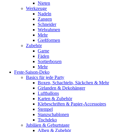
Nieten
Werkzeuge
Nadeln
Zangen
Schneider
Webrahmen
Mehr
Gießformen
Zubehör
Garne
Fäden
Sortierboxen
Mehr
Feste-Saison-Deko
Basics für jede Party
Boxen, Schachteln, Säckchen & Mehr
Girlanden & Dekohänger
Luftballons
Karten & Zubehör
Klebeschriften & Papier-Accessoires
Stempel
Stanzschablonen
Tischdeko
Jubiläen & Geburtstage
Alben & Zubehör