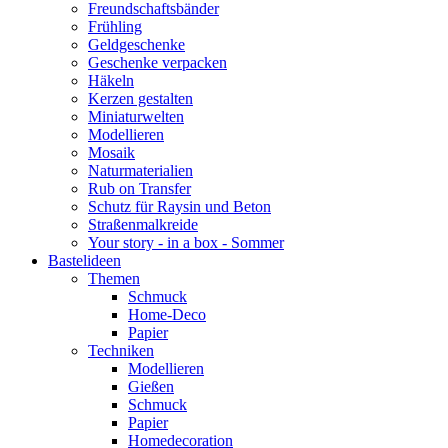
Freundschaftsbänder
Frühling
Geldgeschenke
Geschenke verpacken
Häkeln
Kerzen gestalten
Miniaturwelten
Modellieren
Mosaik
Naturmaterialien
Rub on Transfer
Schutz für Raysin und Beton
Straßenmalkreide
Your story - in a box - Sommer
Bastelideen
Themen
Schmuck
Home-Deco
Papier
Techniken
Modellieren
Gießen
Schmuck
Papier
Homedecoration