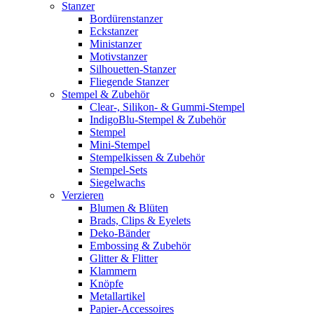
Stanzer
Bordürenstanzer
Eckstanzer
Ministanzer
Motivstanzer
Silhouetten-Stanzer
Fliegende Stanzer
Stempel & Zubehör
Clear-, Silikon- & Gummi-Stempel
IndigoBlu-Stempel & Zubehör
Stempel
Mini-Stempel
Stempelkissen & Zubehör
Stempel-Sets
Siegelwachs
Verzieren
Blumen & Blüten
Brads, Clips & Eyelets
Deko-Bänder
Embossing & Zubehör
Glitter & Flitter
Klammern
Knöpfe
Metallartikel
Papier-Accessoires