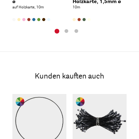
ø
Holzkarte, 1,5mm ø
SB-
auf Holzkarte, 10m
10m
Kunden kauften auch
Be