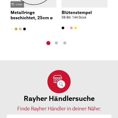
Video
Metallringe
Blütenstempel
Me
beschichtet, 25cm ø
SB-Btl. 144 Stück
be
Rayher Händlersuche
Finde Rayher Händler in deiner Nähe: