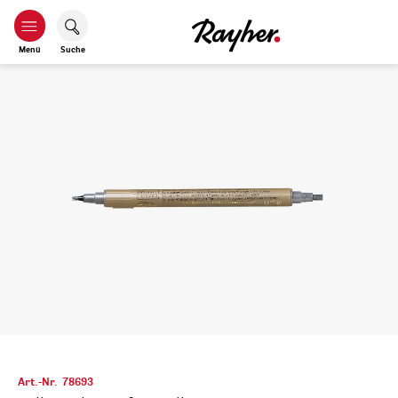
Menü
Suche
Art.-Nr.
78693