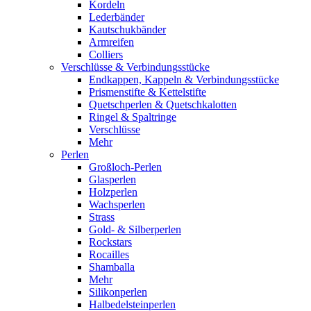
Kordeln
Lederbänder
Kautschukbänder
Armreifen
Colliers
Verschlüsse & Verbindungsstücke
Endkappen, Kappeln & Verbindungsstücke
Prismenstifte & Kettelstifte
Quetschperlen & Quetschkalotten
Ringel & Spaltringe
Verschlüsse
Mehr
Perlen
Großloch-Perlen
Glasperlen
Holzperlen
Wachsperlen
Strass
Gold- & Silberperlen
Rockstars
Rocailles
Shamballa
Mehr
Silikonperlen
Halbedelsteinperlen