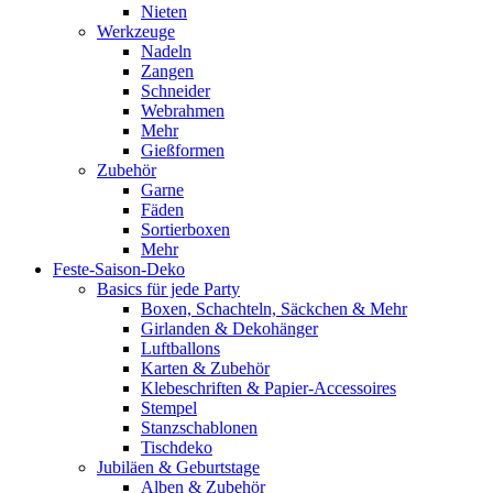
Nieten
Werkzeuge
Nadeln
Zangen
Schneider
Webrahmen
Mehr
Gießformen
Zubehör
Garne
Fäden
Sortierboxen
Mehr
Feste-Saison-Deko
Basics für jede Party
Boxen, Schachteln, Säckchen & Mehr
Girlanden & Dekohänger
Luftballons
Karten & Zubehör
Klebeschriften & Papier-Accessoires
Stempel
Stanzschablonen
Tischdeko
Jubiläen & Geburtstage
Alben & Zubehör