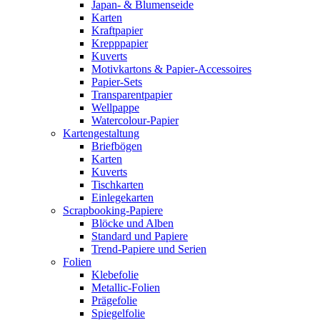
Japan- & Blumenseide
Karten
Kraftpapier
Krepppapier
Kuverts
Motivkartons & Papier-Accessoires
Papier-Sets
Transparentpapier
Wellpappe
Watercolour-Papier
Kartengestaltung
Briefbögen
Karten
Kuverts
Tischkarten
Einlegekarten
Scrapbooking-Papiere
Blöcke und Alben
Standard und Papiere
Trend-Papiere und Serien
Folien
Klebefolie
Metallic-Folien
Prägefolie
Spiegelfolie