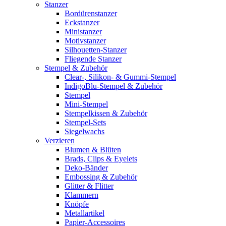
Stanzer
Bordürenstanzer
Eckstanzer
Ministanzer
Motivstanzer
Silhouetten-Stanzer
Fliegende Stanzer
Stempel & Zubehör
Clear-, Silikon- & Gummi-Stempel
IndigoBlu-Stempel & Zubehör
Stempel
Mini-Stempel
Stempelkissen & Zubehör
Stempel-Sets
Siegelwachs
Verzieren
Blumen & Blüten
Brads, Clips & Eyelets
Deko-Bänder
Embossing & Zubehör
Glitter & Flitter
Klammern
Knöpfe
Metallartikel
Papier-Accessoires