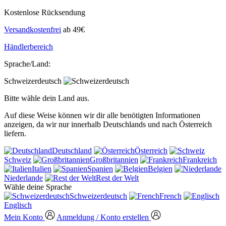
Kostenlose Rücksendung
Versandkostenfrei
ab 49€
Händlerbereich
Sprache/Land:
Schweizerdeutsch
Bitte wähle dein Land aus.
Auf diese Weise können wir dir alle benötigten Informationen
anzeigen, da wir nur innerhalb Deutschlands und nach Österreich
liefern.
Deutschland
Österreich
Schweiz
Großbritannien
Frankreich
Italien
Spanien
Belgien
Niederlande
Rest der Welt
Wähle deine Sprache
Schweizerdeutsch
French
Englisch
Mein Konto
Anmeldung / Konto erstellen