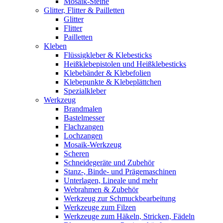
Mosaik-Steine
Glitter, Flitter & Pailletten
Glitter
Flitter
Pailletten
Kleben
Flüssigkleber & Klebesticks
Heißklebepistolen und Heißklebesticks
Klebebänder & Klebefolien
Klebepunkte & Klebeplättchen
Spezialkleber
Werkzeug
Brandmalen
Bastelmesser
Flachzangen
Lochzangen
Mosaik-Werkzeug
Scheren
Schneidegeräte und Zubehör
Stanz-, Binde- und Prägemaschinen
Unterlagen, Lineale und mehr
Webrahmen & Zubehör
Werkzeug zur Schmuckbearbeitung
Werkzeuge zum Filzen
Werkzeuge zum Häkeln, Stricken, Fädeln