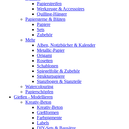
Papierstreifen
Werkzeuge & Accessoires
Quilling-Hänger
Papiersterne & Blüten
Papiere
Sets
Zubehör
Mehr
Alben, Notizbücher & Kalender
Metallic-Papier
Origami
Rosetten
Schablonen
Spiegelfolie & Zubehör
Strukturpapiere
Stanzbogen & Stanzteile
Watercolouring
Papierschöpfen
Gießen - Modellieren
Kreativ-Beton
Kreativ-Beton
Gießformen
Farbpigmente
Labels
DIY-Sets & Bausätze