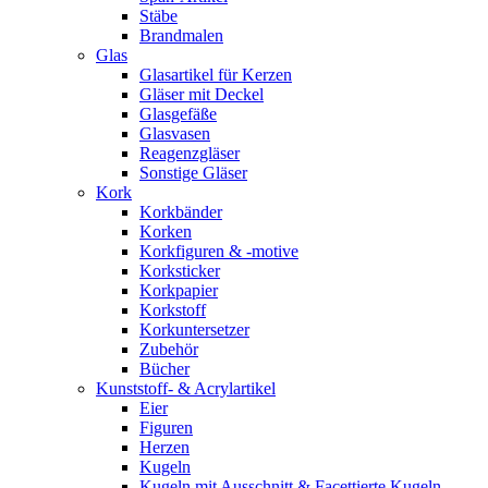
Stäbe
Brandmalen
Glas
Glasartikel für Kerzen
Gläser mit Deckel
Glasgefäße
Glasvasen
Reagenzgläser
Sonstige Gläser
Kork
Korkbänder
Korken
Korkfiguren & -motive
Korksticker
Korkpapier
Korkstoff
Korkuntersetzer
Zubehör
Bücher
Kunststoff- & Acrylartikel
Eier
Figuren
Herzen
Kugeln
Kugeln mit Ausschnitt & Facettierte Kugeln