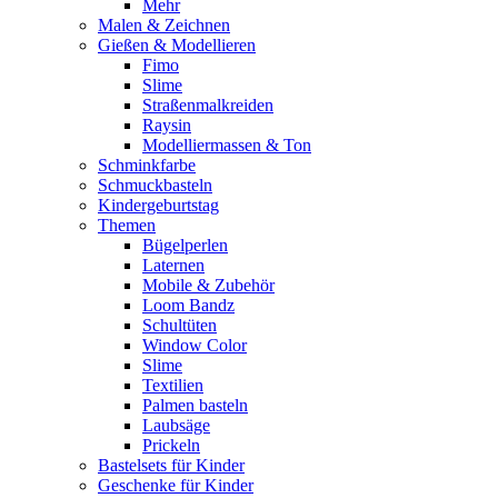
Mehr
Malen & Zeichnen
Gießen & Modellieren
Fimo
Slime
Straßenmalkreiden
Raysin
Modelliermassen & Ton
Schminkfarbe
Schmuckbasteln
Kindergeburtstag
Themen
Bügelperlen
Laternen
Mobile & Zubehör
Loom Bandz
Schultüten
Window Color
Slime
Textilien
Palmen basteln
Laubsäge
Prickeln
Bastelsets für Kinder
Geschenke für Kinder