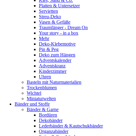
Kies, Sand & Co.
Platten & Untersetzer
Servietten
Streu-Deko
Vasen & Gefäße
Traumfänger - Dream On
Your story - in a box
Mehr
Deko-Klebemotive
Pin & Peg
Deko zum Hängen
Adventskalender
Adventskranz
Kinderzimmer
Uhren
Basteln mit Naturmaterialien
Trockenblumen
Wichtel
Miniaturwelten
Bänder und Stoffe
Bänder & Garne
Bordüren
Dekobänder
Lederbänder & Kautschukbänder
Organzabänder