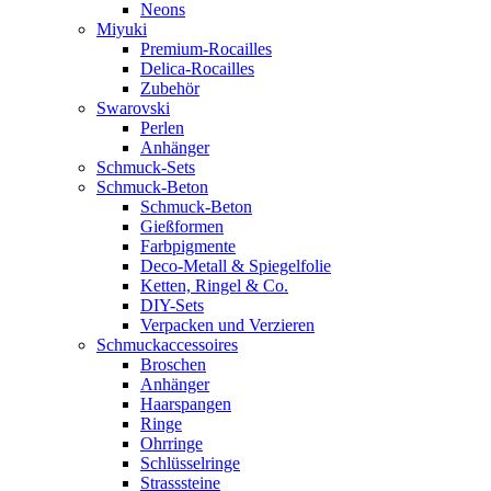
Neons
Miyuki
Premium-Rocailles
Delica-Rocailles
Zubehör
Swarovski
Perlen
Anhänger
Schmuck-Sets
Schmuck-Beton
Schmuck-Beton
Gießformen
Farbpigmente
Deco-Metall & Spiegelfolie
Ketten, Ringel & Co.
DIY-Sets
Verpacken und Verzieren
Schmuckaccessoires
Broschen
Anhänger
Haarspangen
Ringe
Ohrringe
Schlüsselringe
Strasssteine