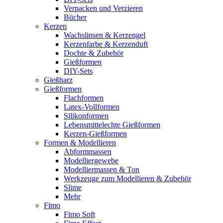
Verpacken und Verzieren
Bücher
Kerzen
Wachslinsen & Kerzengel
Kerzenfarbe & Kerzenduft
Dochte & Zubehör
Gießformen
DIY-Sets
Gießharz
Gießformen
Flachformen
Latex-Vollformen
Silikonformen
Lebensmittelechte Gießformen
Kerzen-Gießformen
Formen & Modellieren
Abformmassen
Modelliergewebe
Modelliermassen & Ton
Werkzeuge zum Modellieren & Zubehör
Slime
Mehr
Fimo
Fimo Soft