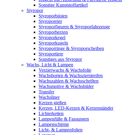
Sonstige Kunststoffartikel
Styropor
Styroporbüsten
Styroporeier
Styroporfiguren & Styroporfahrzeuge
Styroporherzen
Styroporkegel
Styroporkugeln
Styroporringe & Styroporscheiben
Styroportiere
Sonstiges aus Styropor
Wachs, Licht & Lampen
Verzierwachs & Wachsfolie
Wachsborten & Wachszierstreifen
Wachszahlen & Wachsschriften
Wachsmotive & Wachsbilder
Transfer
Wachsliner
Kerzen gießen
Kerzen, LED-Kerzen & Kerzenständer
Lichterketten
Lampenfüße & Fassungen
Lampenschirme
Licht- & Lampenfolien