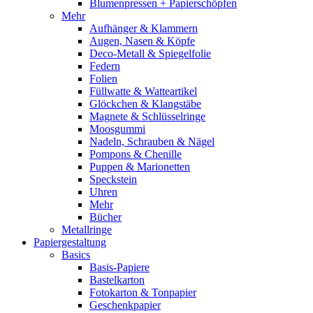
Blumenpressen + Papierschöpfen
Mehr
Aufhänger & Klammern
Augen, Nasen & Köpfe
Deco-Metall & Spiegelfolie
Federn
Folien
Füllwatte & Watteartikel
Glöckchen & Klangstäbe
Magnete & Schlüsselringe
Moosgummi
Nadeln, Schrauben & Nägel
Pompons & Chenille
Puppen & Marionetten
Speckstein
Uhren
Mehr
Bücher
Metallringe
Papiergestaltung
Basics
Basis-Papiere
Bastelkarton
Fotokarton & Tonpapier
Geschenkpapier