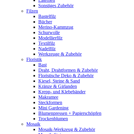
Laternen
Sonstiges Zubehör
Filzen
Bastelfilz
Bücher
Merino-Kammzug
Schurwolle
Modellierfilz
Textilfilz
Nadelfilz
Werkzeuge & Zubehör
Floristik
Bast
Draht, Drahtformen & Zubehör
Floristische Deko & Zubehör
Kiesel, Steine & Sand
Kränze & Girlanden
Krepp- und Klebebänder
Makramee
Steckformen
Mini Gardening
Blumenpressen + Papierschöpfen
Trockenblumen
Mosaik
Mosaik-Werkzeug & Zubehör