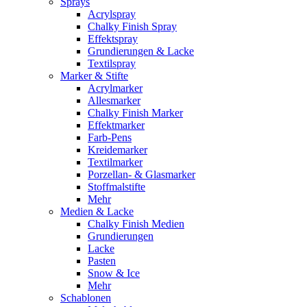
Sprays
Acrylspray
Chalky Finish Spray
Effektspray
Grundierungen & Lacke
Textilspray
Marker & Stifte
Acrylmarker
Allesmarker
Chalky Finish Marker
Effektmarker
Farb-Pens
Kreidemarker
Textilmarker
Porzellan- & Glasmarker
Stoffmalstifte
Mehr
Medien & Lacke
Chalky Finish Medien
Grundierungen
Lacke
Pasten
Snow & Ice
Mehr
Schablonen