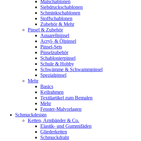
Malschablonen
Siebdruckschablonen
Schminkschablonen
Stoffschablonen
Zubehör & Mehr
Pinsel & Zubehör
Aquarellpinsel
Acryl- & Ölpinsel
Pinsel-Sets
Pinselzubehör
Schablonierpinsel
Schule & Hobby
Schwämme & Schwammpinsel
Spezialpinsel
Mehr
Basics
Keilrahmen
Textilartikel zum Bemalen
Mehr
Fenster-Malvorlagen
Schmuckdesign
Ketten, Armbänder & Co.
Elastik- und Gummifäden
Gliederketten
Schmuckdraht