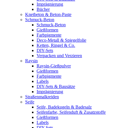
Imprägnierung
Bücher
Knetbeton & Beton-Paste
Schmuck-Beton
Schmuck-Beton
Gießformen
Farbpigmente
Deco-Metall & Spiegelfolie
Ketten, Ringel & Co.
DIY-Sets
Verpacken und Verzieren
Raysin
Raysin-Gießpulver
Gießformen
Farbpigmente
Labels
DIY-Sets & Bausätze
Imprägnierung
Straßenmalkreiden
Seife
Seife, Badekugeln & Badesalz
Seifenfarbe, Seifenduft & Zusatzstoffe
Gießformen
Labels
DIY-Sets