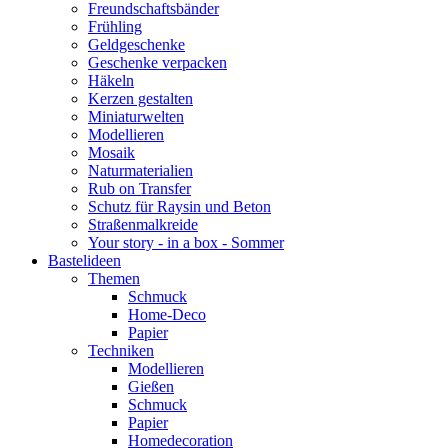
Freundschaftsbänder
Frühling
Geldgeschenke
Geschenke verpacken
Häkeln
Kerzen gestalten
Miniaturwelten
Modellieren
Mosaik
Naturmaterialien
Rub on Transfer
Schutz für Raysin und Beton
Straßenmalkreide
Your story - in a box - Sommer
Bastelideen
Themen
Schmuck
Home-Deco
Papier
Techniken
Modellieren
Gießen
Schmuck
Papier
Homedecoration