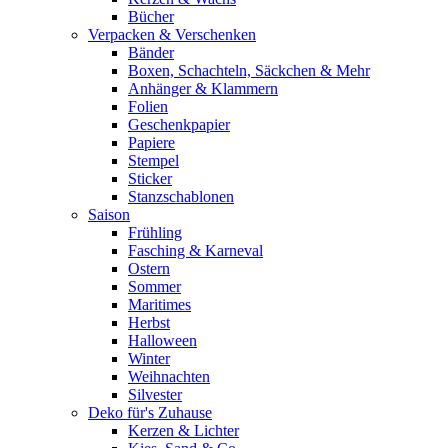
Bücher
Verpacken & Verschenken
Bänder
Boxen, Schachteln, Säckchen & Mehr
Anhänger & Klammern
Folien
Geschenkpapier
Papiere
Stempel
Sticker
Stanzschablonen
Saison
Frühling
Fasching & Karneval
Ostern
Sommer
Maritimes
Herbst
Halloween
Winter
Weihnachten
Silvester
Deko für's Zuhause
Kerzen & Lichter