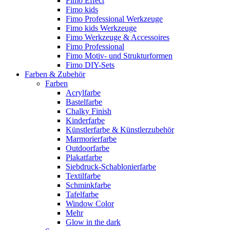
Fimo Effect
Fimo kids
Fimo Professional Werkzeuge
Fimo kids Werkzeuge
Fimo Werkzeuge & Accessoires
Fimo Professional
Fimo Motiv- und Strukturformen
Fimo DIY-Sets
Farben & Zubehör
Farben
Acrylfarbe
Bastelfarbe
Chalky Finish
Kinderfarbe
Künstlerfarbe & Künstlerzubehör
Marmorierfarbe
Outdoorfarbe
Plakatfarbe
Siebdruck-Schablonierfarbe
Textilfarbe
Schminkfarbe
Tafelfarbe
Window Color
Mehr
Glow in the dark