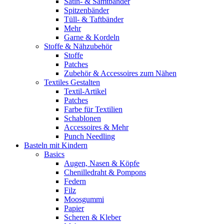
Satin- & Samtbänder
Spitzenbänder
Tüll- & Taftbänder
Mehr
Garne & Kordeln
Stoffe & Nähzubehör
Stoffe
Patches
Zubehör & Accessoires zum Nähen
Textiles Gestalten
Textil-Artikel
Patches
Farbe für Textilien
Schablonen
Accessoires & Mehr
Punch Needling
Basteln mit Kindern
Basics
Augen, Nasen & Köpfe
Chenilledraht & Pompons
Federn
Filz
Moosgummi
Papier
Scheren & Kleber