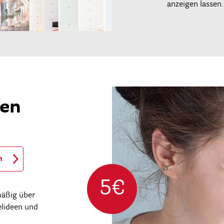
anzeigen lassen.
ren
n
5€
mäßig über
elideen und