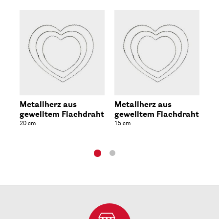
Metallherz aus
Metallherz aus
Me
gewelltem Flachdraht
gewelltem Flachdraht
be
20 cm
15 cm