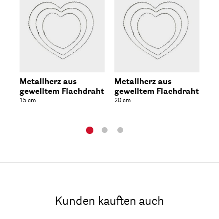
Metallherz aus
Metallherz aus
Me
gewelltem Flachdraht
gewelltem Flachdraht
ge
15 cm
20 cm
15 
Kunden kauften auch