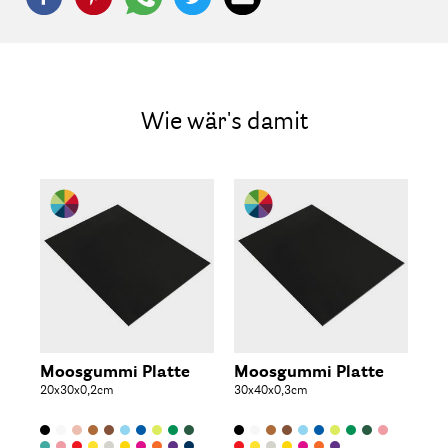
Wie wär's damit
Moosgummi Platte
Moosgummi Platte
Mo
20x30x0,2cm
30x40x0,3cm
Gl
30