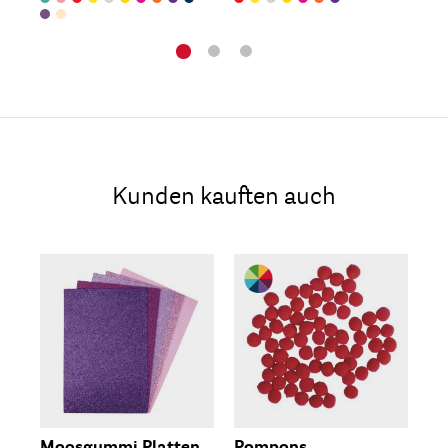
Kunden kauften auch
Moosgummi Platten
Pompons
Pe