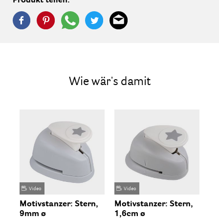
Produkt teilen:
Wie wär's damit
Video
Video
Motivstanzer: Stern,
Motivstanzer: Stern,
Mo
9mm ø
1,6cm ø
2,