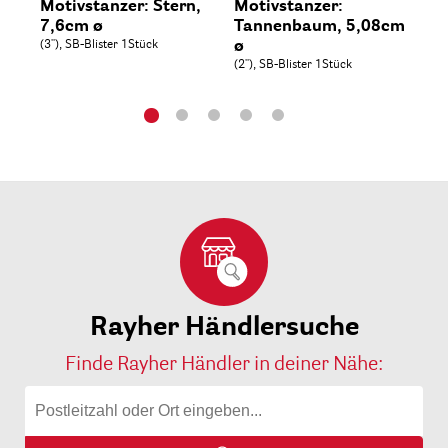
Motivstanzer: Stern,
Motivstanzer:
Mo
7,6cm ø
Tannenbaum, 5,08cm
St
(3''), SB-Blister 1Stück
ø
1,6
Bli
(2''), SB-Blister 1Stück
Rayher Händlersuche
Finde Rayher Händler in deiner Nähe: