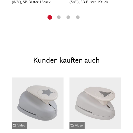
(3/8''), SB-Blister 1Stück
(5/8''), SB-Blister 1Stück
(1''
Kunden kauften auch
Video
Video