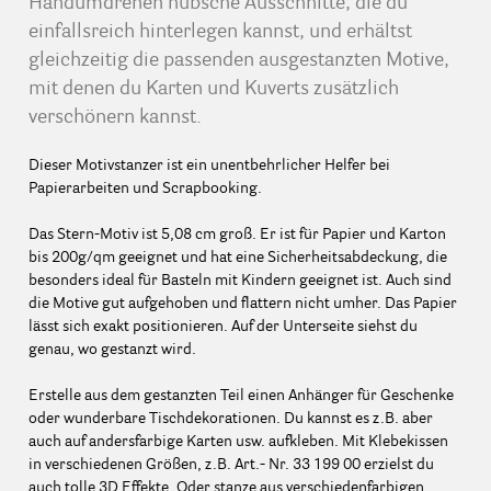
Handumdrehen hübsche Ausschnitte, die du
einfallsreich hinterlegen kannst, und erhältst
gleichzeitig die passenden ausgestanzten Motive,
mit denen du Karten und Kuverts zusätzlich
verschönern kannst.
Dieser Motivstanzer ist ein unentbehrlicher Helfer bei
Papierarbeiten und Scrapbooking.
Das Stern-Motiv ist 5,08 cm groß. Er ist für Papier und Karton
bis 200g/qm geeignet und hat eine Sicherheitsabdeckung, die
besonders ideal für Basteln mit Kindern geeignet ist. Auch sind
die Motive gut aufgehoben und flattern nicht umher. Das Papier
lässt sich exakt positionieren. Auf der Unterseite siehst du
genau, wo gestanzt wird.
Erstelle aus dem gestanzten Teil einen Anhänger für Geschenke
oder wunderbare Tischdekorationen. Du kannst es z.B. aber
auch auf andersfarbige Karten usw. aufkleben. Mit Klebekissen
in verschiedenen Größen, z.B. Art.- Nr. 33 199 00 erzielst du
auch tolle 3D Effekte. Oder stanze aus verschiedenfarbigen