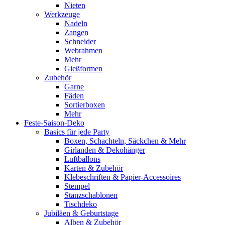
Nieten
Werkzeuge
Nadeln
Zangen
Schneider
Webrahmen
Mehr
Gießformen
Zubehör
Garne
Fäden
Sortierboxen
Mehr
Feste-Saison-Deko
Basics für jede Party
Boxen, Schachteln, Säckchen & Mehr
Girlanden & Dekohänger
Luftballons
Karten & Zubehör
Klebeschriften & Papier-Accessoires
Stempel
Stanzschablonen
Tischdeko
Jubiläen & Geburtstage
Alben & Zubehör