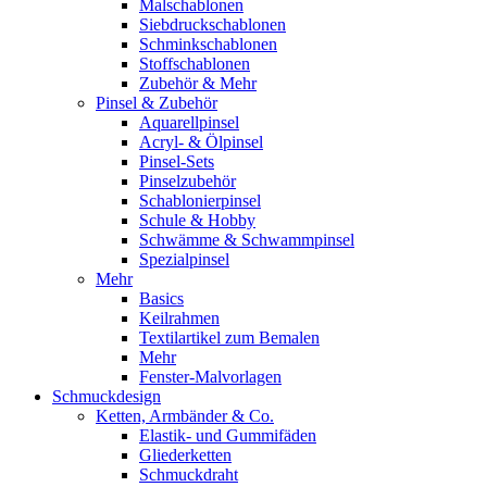
Malschablonen
Siebdruckschablonen
Schminkschablonen
Stoffschablonen
Zubehör & Mehr
Pinsel & Zubehör
Aquarellpinsel
Acryl- & Ölpinsel
Pinsel-Sets
Pinselzubehör
Schablonierpinsel
Schule & Hobby
Schwämme & Schwammpinsel
Spezialpinsel
Mehr
Basics
Keilrahmen
Textilartikel zum Bemalen
Mehr
Fenster-Malvorlagen
Schmuckdesign
Ketten, Armbänder & Co.
Elastik- und Gummifäden
Gliederketten
Schmuckdraht