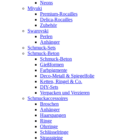
Neons
Miyuki
Premium-Rocailles
Delica-Rocailles
Zubehör
Swarovski
Perlen
Anhänger
Schmuck-Sets
Schmuck-Beton
Schmuck-Beton
Gießformen
Farbpigmente
Deco-Metall & Spiegelfolie
Ketten, Ringel & Co.
DIY-Sets
Verpacken und Verzieren
Schmuckaccessoires
Broschen
Anhänger
Haarspangen
Ringe
Ohrringe
Schlüsselringe
Strasssteine