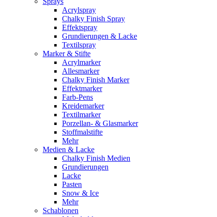
Sprays
Acrylspray
Chalky Finish Spray
Effektspray
Grundierungen & Lacke
Textilspray
Marker & Stifte
Acrylmarker
Allesmarker
Chalky Finish Marker
Effektmarker
Farb-Pens
Kreidemarker
Textilmarker
Porzellan- & Glasmarker
Stoffmalstifte
Mehr
Medien & Lacke
Chalky Finish Medien
Grundierungen
Lacke
Pasten
Snow & Ice
Mehr
Schablonen