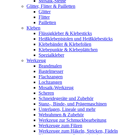
Mosaik-Steine
Glitter, Flitter & Pailletten
Glitter
Flitter
Pailletten
Kleben
Flüssigkleber & Klebesticks
Heißklebepistolen und Heißklebesticks
Klebebänder & Klebefolien
Klebepunkte & Klebeplättchen
Spezialkleber
Werkzeug
Brandmalen
Bastelmesser
Flachzangen
Lochzangen
Mosaik-Werkzeug
Scheren
Schneidegeräte und Zubehör
Stanz-, Binde- und Prägemaschinen
Unterlagen, Lineale und mehr
Webrahmen & Zubehör
Werkzeug zur Schmuckbearbeitung
Werkzeuge zum Filzen
Werkzeuge zum Häkeln, Stricken, Fädeln