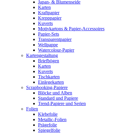
Japan- & Blumenseide
Karten
Kraftpapier
Krepppapier
Kuverts
Motivkartons & Papier-Accessoires
Papier-Sets
Transparentpapier
Wellpappe
Watercolour-Papier
Kartengestaltung
Briefbögen
Karten
Kuverts
Tischkarten
Einlegekarten
Scrapbooking-Papiere
Blöcke und Alben
Standard und Papiere
Trend-Papiere und Serien
Folien
Klebefolie
Metallic-Folien
Prägefolie
Spiegelfolie