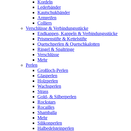
Kordeln
Lederbänder
Kautschukbänder
Armreifen
Colliers
Verschlüsse & Verbindungsstücke
Endkappen, Kappeln & Verbindungsstücke
Prismenstifte & Kettelstifte
Quetschperlen & Quetschkalotten
Ringel & Spaltringe
Verschlüsse
Mehr
Perlen
Großloch-Perlen
Glasperlen
Holzperlen
Wachsperlen
Strass
Gold- & Silberperlen
Rockstars
Rocailles
Shamballa
Mehr
Silikonperlen
Halbedelsteinperlen