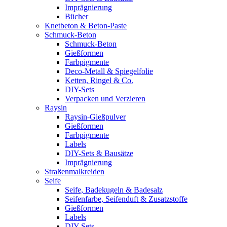
Imprägnierung
Bücher
Knetbeton & Beton-Paste
Schmuck-Beton
Schmuck-Beton
Gießformen
Farbpigmente
Deco-Metall & Spiegelfolie
Ketten, Ringel & Co.
DIY-Sets
Verpacken und Verzieren
Raysin
Raysin-Gießpulver
Gießformen
Farbpigmente
Labels
DIY-Sets & Bausätze
Imprägnierung
Straßenmalkreiden
Seife
Seife, Badekugeln & Badesalz
Seifenfarbe, Seifenduft & Zusatzstoffe
Gießformen
Labels
DIY-Sets