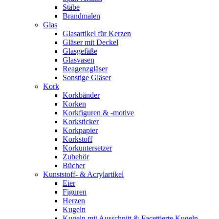
Stäbe
Brandmalen
Glas
Glasartikel für Kerzen
Gläser mit Deckel
Glasgefäße
Glasvasen
Reagenzgläser
Sonstige Gläser
Kork
Korkbänder
Korken
Korkfiguren & -motive
Korksticker
Korkpapier
Korkstoff
Korkuntersetzer
Zubehör
Bücher
Kunststoff- & Acrylartikel
Eier
Figuren
Herzen
Kugeln
Kugeln mit Ausschnitt & Facettierte Kugeln