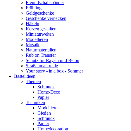
Freundschaftsbänder
Frühling
Geldgeschenke
Geschenke verpacken
Häkeln
Kerzen gestalten
Miniaturwelten
Modellieren
Mosaik
Naturmaterialien
Rub on Transfer
Schutz für Raysin und Beton
Straßenmalkreide
Your story - in a box - Sommer
Bastelideen
Themen
Schmuck
Home-Deco
Papier
Techniken
Modellieren
Gießen
Schmuck
Papier
Homedecoration