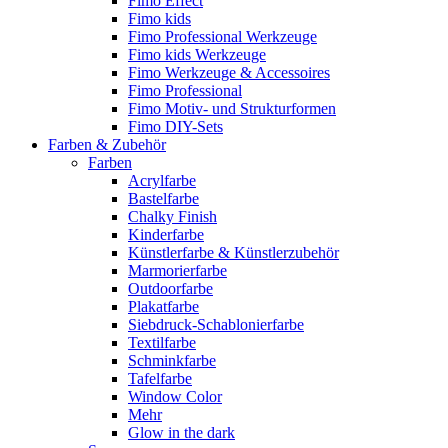
Fimo Effect
Fimo kids
Fimo Professional Werkzeuge
Fimo kids Werkzeuge
Fimo Werkzeuge & Accessoires
Fimo Professional
Fimo Motiv- und Strukturformen
Fimo DIY-Sets
Farben & Zubehör
Farben
Acrylfarbe
Bastelfarbe
Chalky Finish
Kinderfarbe
Künstlerfarbe & Künstlerzubehör
Marmorierfarbe
Outdoorfarbe
Plakatfarbe
Siebdruck-Schablonierfarbe
Textilfarbe
Schminkfarbe
Tafelfarbe
Window Color
Mehr
Glow in the dark