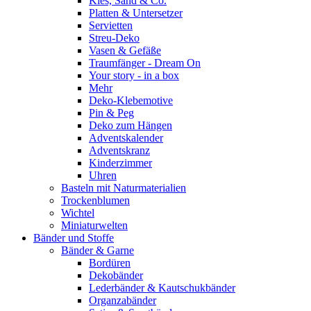
Kies, Sand & Co.
Platten & Untersetzer
Servietten
Streu-Deko
Vasen & Gefäße
Traumfänger - Dream On
Your story - in a box
Mehr
Deko-Klebemotive
Pin & Peg
Deko zum Hängen
Adventskalender
Adventskranz
Kinderzimmer
Uhren
Basteln mit Naturmaterialien
Trockenblumen
Wichtel
Miniaturwelten
Bänder und Stoffe
Bänder & Garne
Bordüren
Dekobänder
Lederbänder & Kautschukbänder
Organzabänder