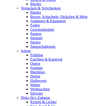
Bücher
Verpacken & Verschenken
Bänder
Boxen, Schachteln, Säckchen & Mehr
Anhänger & Klammern
Folien
Geschenkpapier
Papiere
Stempel
Sticker
Stanzschablonen
Saison
Frühling
Fasching & Karneval
Ostern
Sommer
Maritimes
Herbst
Halloween
Winter
Weihnachten
Silvester
Deko für's Zuhause
Kerzen & Lichter