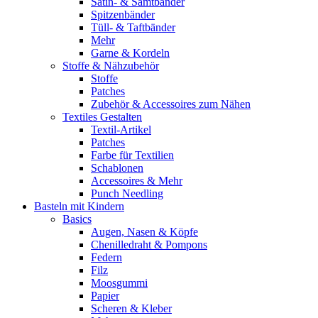
Satin- & Samtbänder
Spitzenbänder
Tüll- & Taftbänder
Mehr
Garne & Kordeln
Stoffe & Nähzubehör
Stoffe
Patches
Zubehör & Accessoires zum Nähen
Textiles Gestalten
Textil-Artikel
Patches
Farbe für Textilien
Schablonen
Accessoires & Mehr
Punch Needling
Basteln mit Kindern
Basics
Augen, Nasen & Köpfe
Chenilledraht & Pompons
Federn
Filz
Moosgummi
Papier
Scheren & Kleber