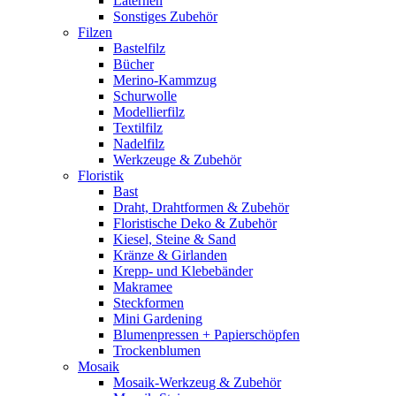
Laternen
Sonstiges Zubehör
Filzen
Bastelfilz
Bücher
Merino-Kammzug
Schurwolle
Modellierfilz
Textilfilz
Nadelfilz
Werkzeuge & Zubehör
Floristik
Bast
Draht, Drahtformen & Zubehör
Floristische Deko & Zubehör
Kiesel, Steine & Sand
Kränze & Girlanden
Krepp- und Klebebänder
Makramee
Steckformen
Mini Gardening
Blumenpressen + Papierschöpfen
Trockenblumen
Mosaik
Mosaik-Werkzeug & Zubehör