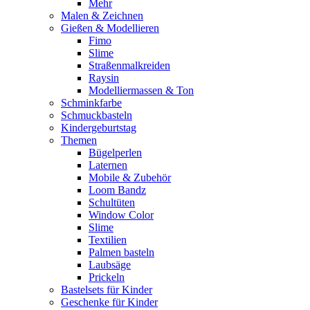
Mehr
Malen & Zeichnen
Gießen & Modellieren
Fimo
Slime
Straßenmalkreiden
Raysin
Modelliermassen & Ton
Schminkfarbe
Schmuckbasteln
Kindergeburtstag
Themen
Bügelperlen
Laternen
Mobile & Zubehör
Loom Bandz
Schultüten
Window Color
Slime
Textilien
Palmen basteln
Laubsäge
Prickeln
Bastelsets für Kinder
Geschenke für Kinder