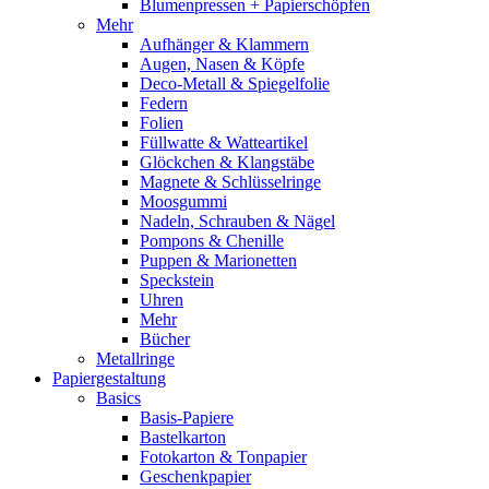
Blumenpressen + Papierschöpfen
Mehr
Aufhänger & Klammern
Augen, Nasen & Köpfe
Deco-Metall & Spiegelfolie
Federn
Folien
Füllwatte & Watteartikel
Glöckchen & Klangstäbe
Magnete & Schlüsselringe
Moosgummi
Nadeln, Schrauben & Nägel
Pompons & Chenille
Puppen & Marionetten
Speckstein
Uhren
Mehr
Bücher
Metallringe
Papiergestaltung
Basics
Basis-Papiere
Bastelkarton
Fotokarton & Tonpapier
Geschenkpapier