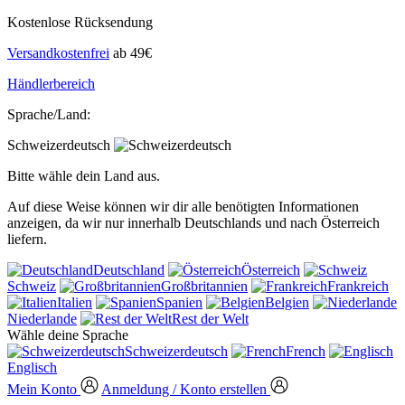
Kostenlose Rücksendung
Versandkostenfrei
ab 49€
Händlerbereich
Sprache/Land:
Schweizerdeutsch
Bitte wähle dein Land aus.
Auf diese Weise können wir dir alle benötigten Informationen
anzeigen, da wir nur innerhalb Deutschlands und nach Österreich
liefern.
Deutschland
Österreich
Schweiz
Großbritannien
Frankreich
Italien
Spanien
Belgien
Niederlande
Rest der Welt
Wähle deine Sprache
Schweizerdeutsch
French
Englisch
Mein Konto
Anmeldung / Konto erstellen