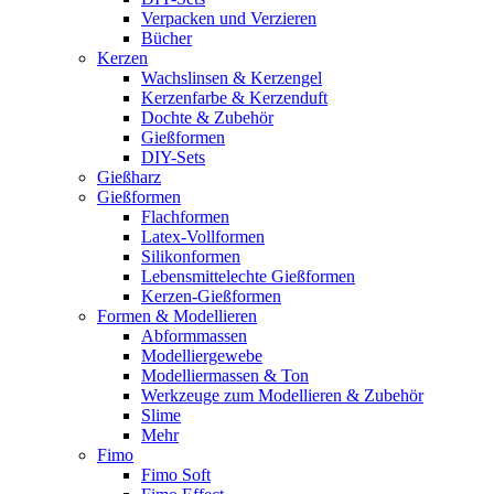
Verpacken und Verzieren
Bücher
Kerzen
Wachslinsen & Kerzengel
Kerzenfarbe & Kerzenduft
Dochte & Zubehör
Gießformen
DIY-Sets
Gießharz
Gießformen
Flachformen
Latex-Vollformen
Silikonformen
Lebensmittelechte Gießformen
Kerzen-Gießformen
Formen & Modellieren
Abformmassen
Modelliergewebe
Modelliermassen & Ton
Werkzeuge zum Modellieren & Zubehör
Slime
Mehr
Fimo
Fimo Soft