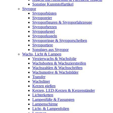
Sonstige Kunststoffartikel
Styropor
Styroporbüsten
Styroporeier
Styroporfiguren & Styroporfahrzeuge
Styroporherzen
Styroporkegel
Styroporkugeln
Styroporringe & Styroporscheiben
Styroportiere
Sonstiges aus Styropor
Wachs, Licht & Lampen
Verzierwachs & Wachsfolie
Wachsborten & Wachszierstreifen
Wachszahlen & Wachsschriften
Wachsmotive & Wachsbilder
Transfer
Wachsliner
Kerzen gießen
Kerzen, LED-Kerzen & Kerzenständer
Lichterketten
Lampenfüße & Fassungen
Lampenschirme
Licht- & Lampenfolien