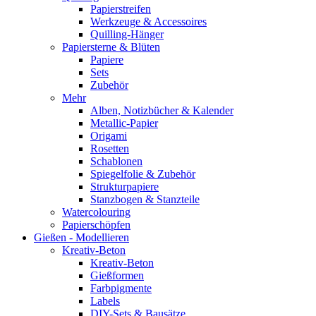
Papierstreifen
Werkzeuge & Accessoires
Quilling-Hänger
Papiersterne & Blüten
Papiere
Sets
Zubehör
Mehr
Alben, Notizbücher & Kalender
Metallic-Papier
Origami
Rosetten
Schablonen
Spiegelfolie & Zubehör
Strukturpapiere
Stanzbogen & Stanzteile
Watercolouring
Papierschöpfen
Gießen - Modellieren
Kreativ-Beton
Kreativ-Beton
Gießformen
Farbpigmente
Labels
DIY-Sets & Bausätze