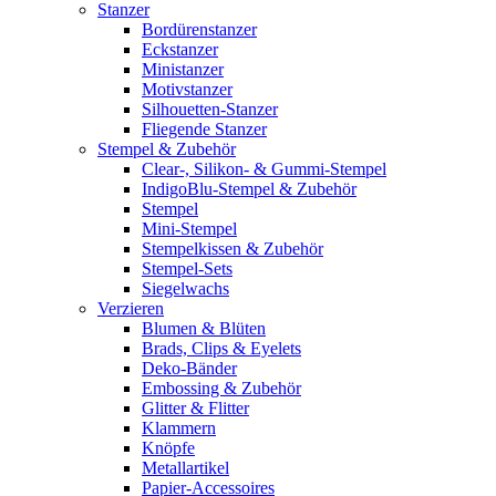
Stanzer
Bordürenstanzer
Eckstanzer
Ministanzer
Motivstanzer
Silhouetten-Stanzer
Fliegende Stanzer
Stempel & Zubehör
Clear-, Silikon- & Gummi-Stempel
IndigoBlu-Stempel & Zubehör
Stempel
Mini-Stempel
Stempelkissen & Zubehör
Stempel-Sets
Siegelwachs
Verzieren
Blumen & Blüten
Brads, Clips & Eyelets
Deko-Bänder
Embossing & Zubehör
Glitter & Flitter
Klammern
Knöpfe
Metallartikel
Papier-Accessoires