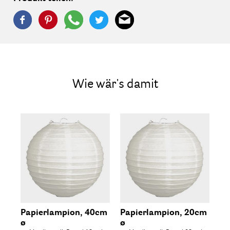
Wie wär's damit
Papierlampion, 40cm
Papierlampion, 20cm
Me
ø
ø
4,