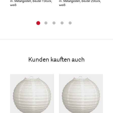
m. Metallgestell, Beutel 1Stück,
m. Metallgestell, Beutel 2Stück,
Box
weiß
weiß
Kunden kauften auch