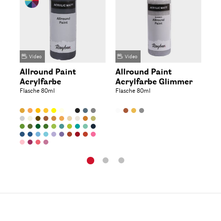
Video
Video
Allround Paint
Allround Paint
Al
Acrylfarbe
Acrylfarbe Glimmer
Ac
Flasche 80ml
Flasche 80ml
Fla