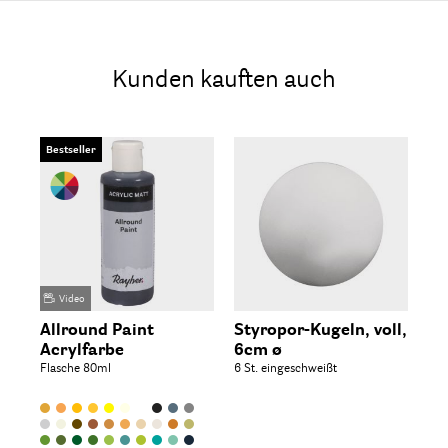
Kunden kauften auch
Bestseller
Video
Allround Paint
Styropor-Kugeln, voll,
Wa
Acrylfarbe
6cm ø
25 
Flasche 80ml
6 St. eingeschweißt