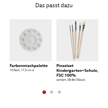
Das passt dazu
Farbenmischpalette
Pinselset
Pi
10-fach, 17,5 cm ø
Kindergarten+Schule,
Kr
FSC 100%
sor
sortiert, SB-Btl 5Stück