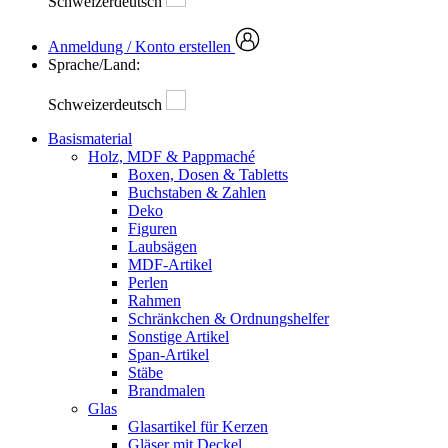
Schweizerdeutsch
Anmeldung / Konto erstellen
Sprache/Land:
Schweizerdeutsch
Basismaterial
Holz, MDF & Pappmaché
Boxen, Dosen & Tabletts
Buchstaben & Zahlen
Deko
Figuren
Laubsägen
MDF-Artikel
Perlen
Rahmen
Schränkchen & Ordnungshelfer
Sonstige Artikel
Span-Artikel
Stäbe
Brandmalen
Glas
Glasartikel für Kerzen
Gläser mit Deckel