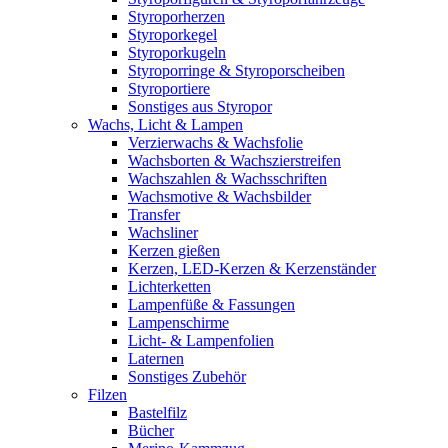
Styroporherzen
Styroporkegel
Styroporkugeln
Styroporringe & Styroporscheiben
Styroportiere
Sonstiges aus Styropor
Wachs, Licht & Lampen
Verzierwachs & Wachsfolie
Wachsborten & Wachszierstreifen
Wachszahlen & Wachsschriften
Wachsmotive & Wachsbilder
Transfer
Wachsliner
Kerzen gießen
Kerzen, LED-Kerzen & Kerzenständer
Lichterketten
Lampenfüße & Fassungen
Lampenschirme
Licht- & Lampenfolien
Laternen
Sonstiges Zubehör
Filzen
Bastelfilz
Bücher