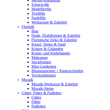
Merino-Kammzug
Schurwolle
Modellierfilz
Textilfilz
Nadelfilz
Werkzeuge & Zubehör
Floristik
Bast
Draht, Drahtformen & Zubehör
Floristische Deko & Zubehör
Kiesel, Steine & Sand
Kränze & Girlanden
Krepp- und Klebebänder
Makramee
Steckformen
Mini Gardening
Blumenpressen + Papierschöpfen
Trockenblumen
Mosaik
Mosaik-Werkzeug & Zubehör
Mosaik-Steine
Glitter, Flitter & Pailletten
Glitter
Flitter
Pailletten