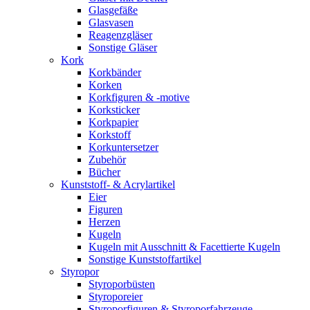
Glasgefäße
Glasvasen
Reagenzgläser
Sonstige Gläser
Kork
Korkbänder
Korken
Korkfiguren & -motive
Korksticker
Korkpapier
Korkstoff
Korkuntersetzer
Zubehör
Bücher
Kunststoff- & Acrylartikel
Eier
Figuren
Herzen
Kugeln
Kugeln mit Ausschnitt & Facettierte Kugeln
Sonstige Kunststoffartikel
Styropor
Styroporbüsten
Styroporeier
Styroporfiguren & Styroporfahrzeuge