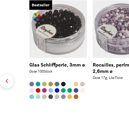
Bestseller
Glas Schliffperle, 3mm ø
Rocailles, perlm
2,6mm ø
Dose 100Stück
Dose 17g, Lila-Töne