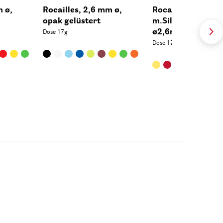
m ø,
Rocailles, 2,6 mm ø,
Rocailles
opak gelüstert
m.Silbereinzug+R
ø2,6mm
Dose 17g
Dose 17 g