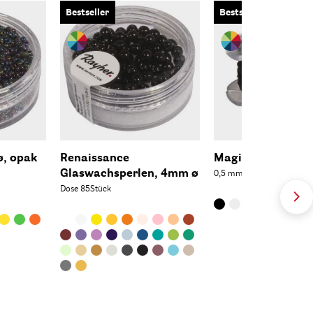
Bestseller
Bestseller
ø, opak
Renaissance
Magic-Stretch
Glaswachsperlen, 4mm ø
0,5 mm, SB-Btl. Spule 5 m
Dose 85Stück