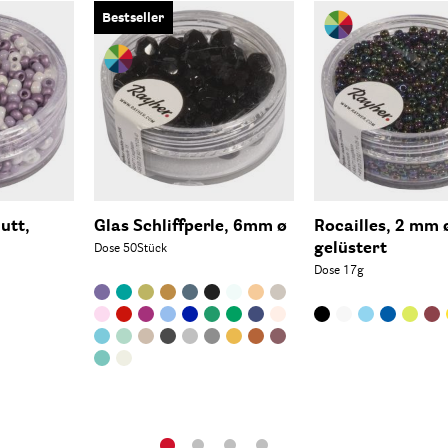
Bestseller
utt,
Glas Schliffperle, 6mm ø
Rocailles, 2 mm 
gelüstert
Dose 50Stück
Dose 17g