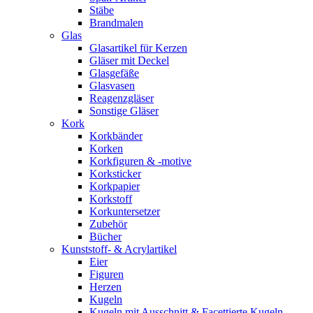
Stäbe
Brandmalen
Glas
Glasartikel für Kerzen
Gläser mit Deckel
Glasgefäße
Glasvasen
Reagenzgläser
Sonstige Gläser
Kork
Korkbänder
Korken
Korkfiguren & -motive
Korksticker
Korkpapier
Korkstoff
Korkuntersetzer
Zubehör
Bücher
Kunststoff- & Acrylartikel
Eier
Figuren
Herzen
Kugeln
Kugeln mit Ausschnitt & Facettierte Kugeln