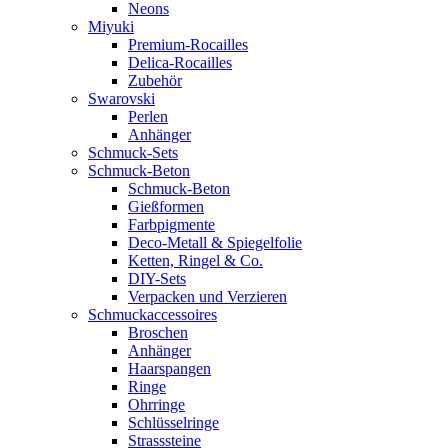
Neons
Miyuki
Premium-Rocailles
Delica-Rocailles
Zubehör
Swarovski
Perlen
Anhänger
Schmuck-Sets
Schmuck-Beton
Schmuck-Beton
Gießformen
Farbpigmente
Deco-Metall & Spiegelfolie
Ketten, Ringel & Co.
DIY-Sets
Verpacken und Verzieren
Schmuckaccessoires
Broschen
Anhänger
Haarspangen
Ringe
Ohrringe
Schlüsselringe
Strasssteine