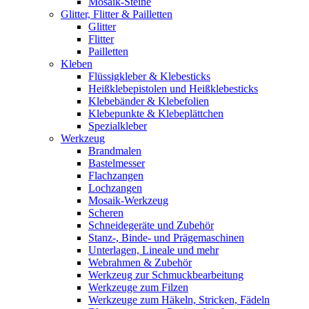
Mosaik-Steine
Glitter, Flitter & Pailletten
Glitter
Flitter
Pailletten
Kleben
Flüssigkleber & Klebesticks
Heißklebepistolen und Heißklebesticks
Klebebänder & Klebefolien
Klebepunkte & Klebeplättchen
Spezialkleber
Werkzeug
Brandmalen
Bastelmesser
Flachzangen
Lochzangen
Mosaik-Werkzeug
Scheren
Schneidegeräte und Zubehör
Stanz-, Binde- und Prägemaschinen
Unterlagen, Lineale und mehr
Webrahmen & Zubehör
Werkzeug zur Schmuckbearbeitung
Werkzeuge zum Filzen
Werkzeuge zum Häkeln, Stricken, Fädeln