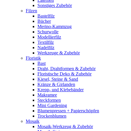
Laternen
Sonstiges Zubehör
Filzen
Bastelfilz
Bücher
Merino-Kammzug
Schurwolle
Modellierfilz
Textilfilz
Nadelfilz
Werkzeuge & Zubehör
Floristik
Bast
Draht, Drahtformen & Zubehör
Floristische Deko & Zubehör
Kiesel, Steine & Sand
Kränze & Girlanden
Krepp- und Klebebänder
Makramee
Steckformen
Mini Gardening
Blumenpressen + Papierschöpfen
Trockenblumen
Mosaik
Mosaik-Werkzeug & Zubehör