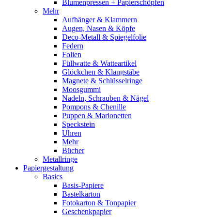
Blumenpressen + Papierschöpfen
Mehr
Aufhänger & Klammern
Augen, Nasen & Köpfe
Deco-Metall & Spiegelfolie
Federn
Folien
Füllwatte & Watteartikel
Glöckchen & Klangstäbe
Magnete & Schlüsselringe
Moosgummi
Nadeln, Schrauben & Nägel
Pompons & Chenille
Puppen & Marionetten
Speckstein
Uhren
Mehr
Bücher
Metallringe
Papiergestaltung
Basics
Basis-Papiere
Bastelkarton
Fotokarton & Tonpapier
Geschenkpapier