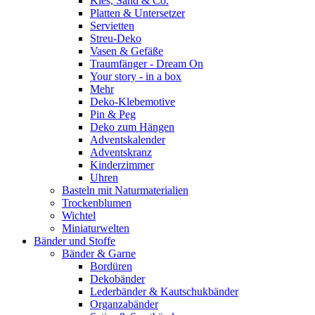
Kies, Sand & Co.
Platten & Untersetzer
Servietten
Streu-Deko
Vasen & Gefäße
Traumfänger - Dream On
Your story - in a box
Mehr
Deko-Klebemotive
Pin & Peg
Deko zum Hängen
Adventskalender
Adventskranz
Kinderzimmer
Uhren
Basteln mit Naturmaterialien
Trockenblumen
Wichtel
Miniaturwelten
Bänder und Stoffe
Bänder & Garne
Bordüren
Dekobänder
Lederbänder & Kautschukbänder
Organzabänder