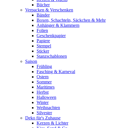
Bücher
Verpacken & Verschenken
Bänder
Boxen, Schachteln, Säckchen & Mehr
Anhänger & Klammern
Folien
Geschenkpapier
Papiere
Stempel
Sticker
Stanzschablonen
Saison
Frühling
Fasching & Karneval
Ostern
Sommer
Maritimes
Herbst
Halloween
Winter
Weihnachten
Silvester
Deko für's Zuhause
Kerzen & Lichter