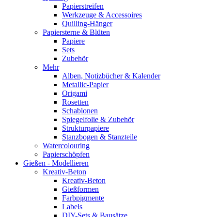
Papierstreifen
Werkzeuge & Accessoires
Quilling-Hänger
Papiersterne & Blüten
Papiere
Sets
Zubehör
Mehr
Alben, Notizbücher & Kalender
Metallic-Papier
Origami
Rosetten
Schablonen
Spiegelfolie & Zubehör
Strukturpapiere
Stanzbogen & Stanzteile
Watercolouring
Papierschöpfen
Gießen - Modellieren
Kreativ-Beton
Kreativ-Beton
Gießformen
Farbpigmente
Labels
DIY-Sets & Bausätze