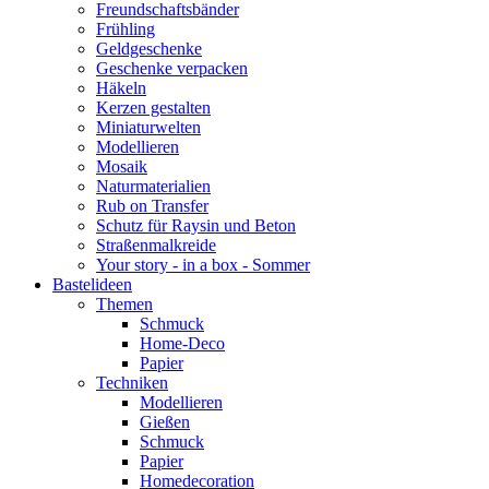
Freundschaftsbänder
Frühling
Geldgeschenke
Geschenke verpacken
Häkeln
Kerzen gestalten
Miniaturwelten
Modellieren
Mosaik
Naturmaterialien
Rub on Transfer
Schutz für Raysin und Beton
Straßenmalkreide
Your story - in a box - Sommer
Bastelideen
Themen
Schmuck
Home-Deco
Papier
Techniken
Modellieren
Gießen
Schmuck
Papier
Homedecoration