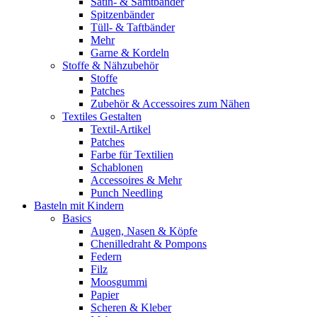
Satin- & Samtbänder
Spitzenbänder
Tüll- & Taftbänder
Mehr
Garne & Kordeln
Stoffe & Nähzubehör
Stoffe
Patches
Zubehör & Accessoires zum Nähen
Textiles Gestalten
Textil-Artikel
Patches
Farbe für Textilien
Schablonen
Accessoires & Mehr
Punch Needling
Basteln mit Kindern
Basics
Augen, Nasen & Köpfe
Chenilledraht & Pompons
Federn
Filz
Moosgummi
Papier
Scheren & Kleber