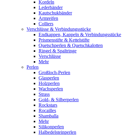
Kordeln
Lederbänder
Kautschukbänder
Armreifen
Colliers
Verschlüsse & Verbindungsstücke
Endkappen, Kappeln & Verbindungsstücke
Prismenstifte & Kettelstifte
Quetschperlen & Quetschkalotten
Ringel & Spaltringe
Verschlüsse
Mehr
Perlen
Großloch-Perlen
Glasperlen
Holzperlen
Wachsperlen
Strass
Gold- & Silberperlen
Rockstars
Rocailles
Shamballa
Mehr
Silikonperlen
Halbedelsteinperlen