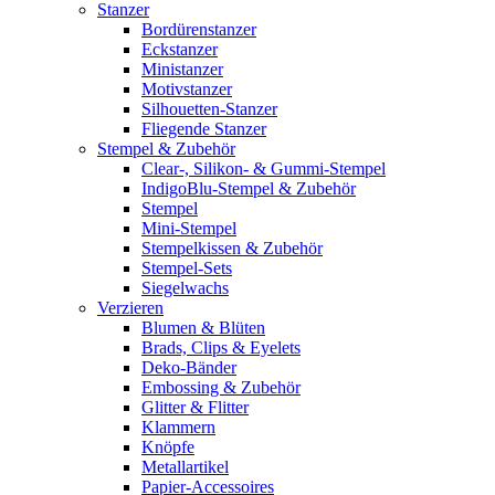
Stanzer
Bordürenstanzer
Eckstanzer
Ministanzer
Motivstanzer
Silhouetten-Stanzer
Fliegende Stanzer
Stempel & Zubehör
Clear-, Silikon- & Gummi-Stempel
IndigoBlu-Stempel & Zubehör
Stempel
Mini-Stempel
Stempelkissen & Zubehör
Stempel-Sets
Siegelwachs
Verzieren
Blumen & Blüten
Brads, Clips & Eyelets
Deko-Bänder
Embossing & Zubehör
Glitter & Flitter
Klammern
Knöpfe
Metallartikel
Papier-Accessoires