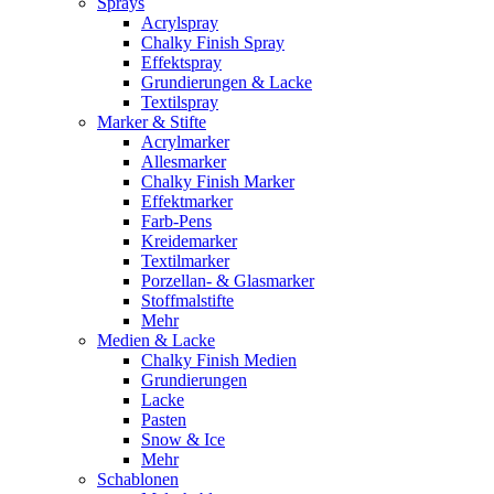
Sprays
Acrylspray
Chalky Finish Spray
Effektspray
Grundierungen & Lacke
Textilspray
Marker & Stifte
Acrylmarker
Allesmarker
Chalky Finish Marker
Effektmarker
Farb-Pens
Kreidemarker
Textilmarker
Porzellan- & Glasmarker
Stoffmalstifte
Mehr
Medien & Lacke
Chalky Finish Medien
Grundierungen
Lacke
Pasten
Snow & Ice
Mehr
Schablonen