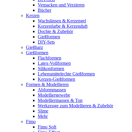
Verpacken und Verzieren
Bücher
Kerzen
Wachslinsen & Kerzengel
Kerzenfarbe & Kerzenduft
Dochte & Zubehör
Gießformen
DIY-Sets
Gießharz
Gießformen
Flachformen
Latex-Vollformen
Silikonformen
Lebensmittelechte Gießformen
Kerzen-Gießformen
Formen & Modellieren
Abformmassen
Modelliergewebe
Modelliermassen & Ton
Werkzeuge zum Modellieren & Zubehör
Slime
Mehr
Fimo
Fimo Soft