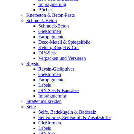
Imprägnierung
Bücher
Knetbeton & Beton-Paste
Schmuck-Beton
Schmuck-Beton
Gießformen
Farbpigmente
Deco-Metall & Spiegelfolie
Ketten, Ringel & Co.
DIY-Sets
Verpacken und Verzieren
Raysin
Raysin-Gießpulver
Gießformen
Farbpigmente
Labels
DIY-Sets & Bausätze
Imprägnierung
Straßenmalkreiden
Seife
Seife, Badekugeln & Badesalz
Seifenfarbe, Seifenduft & Zusatzstoffe
Gießformen
Labels
DIY-Sets