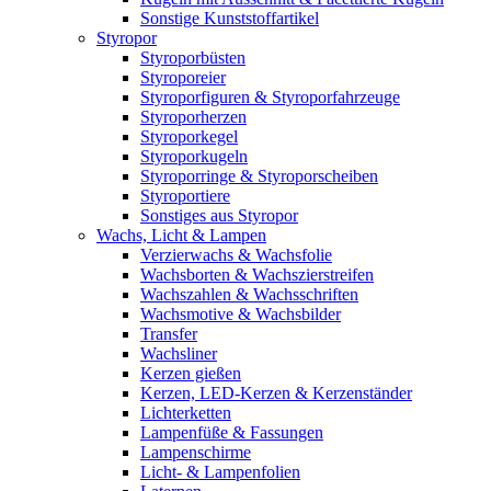
Sonstige Kunststoffartikel
Styropor
Styroporbüsten
Styroporeier
Styroporfiguren & Styroporfahrzeuge
Styroporherzen
Styroporkegel
Styroporkugeln
Styroporringe & Styroporscheiben
Styroportiere
Sonstiges aus Styropor
Wachs, Licht & Lampen
Verzierwachs & Wachsfolie
Wachsborten & Wachszierstreifen
Wachszahlen & Wachsschriften
Wachsmotive & Wachsbilder
Transfer
Wachsliner
Kerzen gießen
Kerzen, LED-Kerzen & Kerzenständer
Lichterketten
Lampenfüße & Fassungen
Lampenschirme
Licht- & Lampenfolien