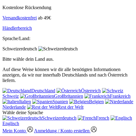
Kostenlose Rücksendung
Versandkostenfrei
ab 49€
Händlerbereich
Sprache/Land:
Schweizerdeutsch
Bitte wähle dein Land aus.
Auf diese Weise können wir dir alle benötigten Informationen
anzeigen, da wir nur innerhalb Deutschlands und nach Österreich
liefern.
Deutschland
Österreich
Schweiz
Großbritannien
Frankreich
Italien
Spanien
Belgien
Niederlande
Rest der Welt
Wähle deine Sprache
Schweizerdeutsch
French
Englisch
Mein Konto
Anmeldung / Konto erstellen