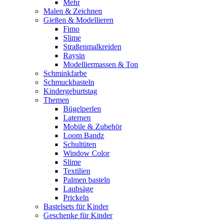
Mehr
Malen & Zeichnen
Gießen & Modellieren
Fimo
Slime
Straßenmalkreiden
Raysin
Modelliermassen & Ton
Schminkfarbe
Schmuckbasteln
Kindergeburtstag
Themen
Bügelperlen
Laternen
Mobile & Zubehör
Loom Bandz
Schultüten
Window Color
Slime
Textilien
Palmen basteln
Laubsäge
Prickeln
Bastelsets für Kinder
Geschenke für Kinder