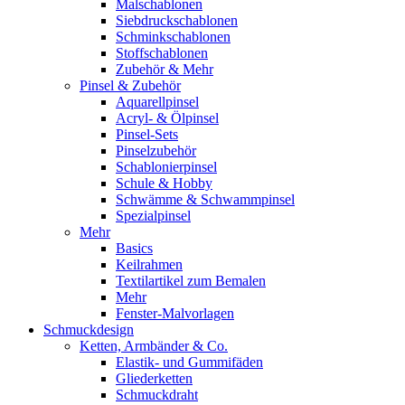
Malschablonen
Siebdruckschablonen
Schminkschablonen
Stoffschablonen
Zubehör & Mehr
Pinsel & Zubehör
Aquarellpinsel
Acryl- & Ölpinsel
Pinsel-Sets
Pinselzubehör
Schablonierpinsel
Schule & Hobby
Schwämme & Schwammpinsel
Spezialpinsel
Mehr
Basics
Keilrahmen
Textilartikel zum Bemalen
Mehr
Fenster-Malvorlagen
Schmuckdesign
Ketten, Armbänder & Co.
Elastik- und Gummifäden
Gliederketten
Schmuckdraht