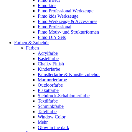
Fimo Effect
Fimo kids
Fimo Professional Werkzeuge
Fimo kids Werkzeuge
Fimo Werkzeuge & Accessoires
Fimo Professional
Fimo Motiv- und Strukturformen
Fimo DIY-Sets
Farben & Zubehör
Farben
Acrylfarbe
Bastelfarbe
Chalky Finish
Kinderfarbe
Künstlerfarbe & Künstlerzubehör
Marmorierfarbe
Outdoorfarbe
Plakatfarbe
Siebdruck-Schablonierfarbe
Textilfarbe
Schminkfarbe
Tafelfarbe
Window Color
Mehr
Glow in the dark