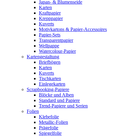
Japan- & Blumenseide
Karten
Kraftpapier
Krepppapier
Kuverts
Motivkartons & Papier-Accessoires
Papier-Sets
Transparentpapier
Wellpappe
Watercolour-Papier
Kartengestaltung
Briefbögen
Karten
Kuverts
Tischkarten
Einlegekarten
Scrapbooking-Papiere
Blöcke und Alben
Standard und Papiere
Trend-Papiere und Serien
Folien
Klebefolie
Metallic-Folien
Prägefolie
Spiegelfolie