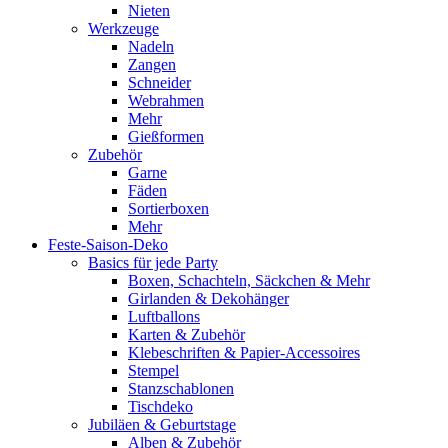
Nieten
Werkzeuge
Nadeln
Zangen
Schneider
Webrahmen
Mehr
Gießformen
Zubehör
Garne
Fäden
Sortierboxen
Mehr
Feste-Saison-Deko
Basics für jede Party
Boxen, Schachteln, Säckchen & Mehr
Girlanden & Dekohänger
Luftballons
Karten & Zubehör
Klebeschriften & Papier-Accessoires
Stempel
Stanzschablonen
Tischdeko
Jubiläen & Geburtstage
Alben & Zubehör