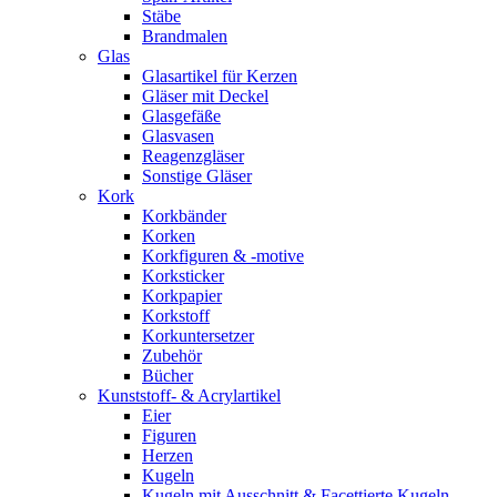
Stäbe
Brandmalen
Glas
Glasartikel für Kerzen
Gläser mit Deckel
Glasgefäße
Glasvasen
Reagenzgläser
Sonstige Gläser
Kork
Korkbänder
Korken
Korkfiguren & -motive
Korksticker
Korkpapier
Korkstoff
Korkuntersetzer
Zubehör
Bücher
Kunststoff- & Acrylartikel
Eier
Figuren
Herzen
Kugeln
Kugeln mit Ausschnitt & Facettierte Kugeln