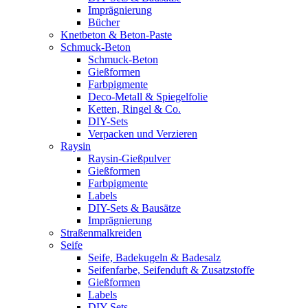
Imprägnierung
Bücher
Knetbeton & Beton-Paste
Schmuck-Beton
Schmuck-Beton
Gießformen
Farbpigmente
Deco-Metall & Spiegelfolie
Ketten, Ringel & Co.
DIY-Sets
Verpacken und Verzieren
Raysin
Raysin-Gießpulver
Gießformen
Farbpigmente
Labels
DIY-Sets & Bausätze
Imprägnierung
Straßenmalkreiden
Seife
Seife, Badekugeln & Badesalz
Seifenfarbe, Seifenduft & Zusatzstoffe
Gießformen
Labels
DIY-Sets