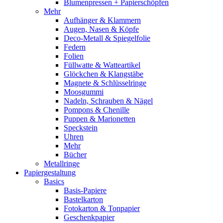
Blumenpressen + Papierschöpfen
Mehr
Aufhänger & Klammern
Augen, Nasen & Köpfe
Deco-Metall & Spiegelfolie
Federn
Folien
Füllwatte & Watteartikel
Glöckchen & Klangstäbe
Magnete & Schlüsselringe
Moosgummi
Nadeln, Schrauben & Nägel
Pompons & Chenille
Puppen & Marionetten
Speckstein
Uhren
Mehr
Bücher
Metallringe
Papiergestaltung
Basics
Basis-Papiere
Bastelkarton
Fotokarton & Tonpapier
Geschenkpapier