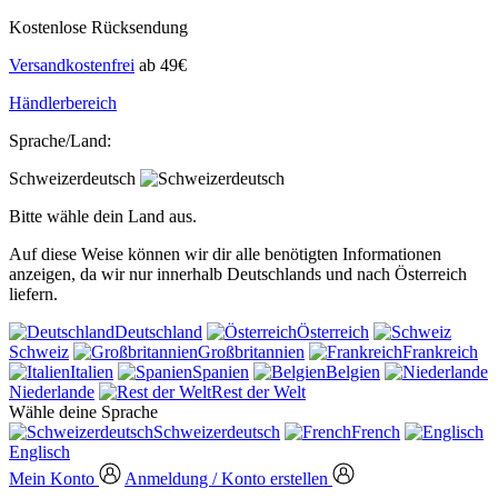
Kostenlose Rücksendung
Versandkostenfrei
ab 49€
Händlerbereich
Sprache/Land:
Schweizerdeutsch
Bitte wähle dein Land aus.
Auf diese Weise können wir dir alle benötigten Informationen
anzeigen, da wir nur innerhalb Deutschlands und nach Österreich
liefern.
Deutschland
Österreich
Schweiz
Großbritannien
Frankreich
Italien
Spanien
Belgien
Niederlande
Rest der Welt
Wähle deine Sprache
Schweizerdeutsch
French
Englisch
Mein Konto
Anmeldung / Konto erstellen