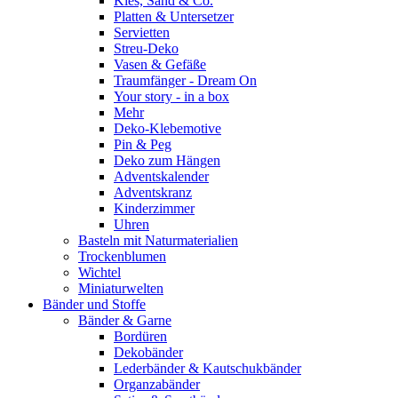
Kies, Sand & Co.
Platten & Untersetzer
Servietten
Streu-Deko
Vasen & Gefäße
Traumfänger - Dream On
Your story - in a box
Mehr
Deko-Klebemotive
Pin & Peg
Deko zum Hängen
Adventskalender
Adventskranz
Kinderzimmer
Uhren
Basteln mit Naturmaterialien
Trockenblumen
Wichtel
Miniaturwelten
Bänder und Stoffe
Bänder & Garne
Bordüren
Dekobänder
Lederbänder & Kautschukbänder
Organzabänder