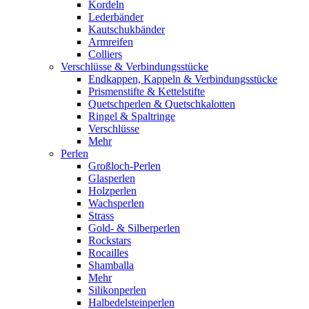
Kordeln
Lederbänder
Kautschukbänder
Armreifen
Colliers
Verschlüsse & Verbindungsstücke
Endkappen, Kappeln & Verbindungsstücke
Prismenstifte & Kettelstifte
Quetschperlen & Quetschkalotten
Ringel & Spaltringe
Verschlüsse
Mehr
Perlen
Großloch-Perlen
Glasperlen
Holzperlen
Wachsperlen
Strass
Gold- & Silberperlen
Rockstars
Rocailles
Shamballa
Mehr
Silikonperlen
Halbedelsteinperlen