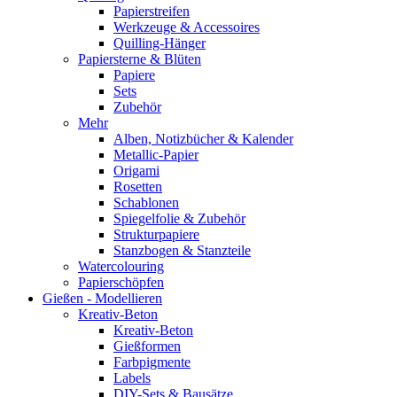
Papierstreifen
Werkzeuge & Accessoires
Quilling-Hänger
Papiersterne & Blüten
Papiere
Sets
Zubehör
Mehr
Alben, Notizbücher & Kalender
Metallic-Papier
Origami
Rosetten
Schablonen
Spiegelfolie & Zubehör
Strukturpapiere
Stanzbogen & Stanzteile
Watercolouring
Papierschöpfen
Gießen - Modellieren
Kreativ-Beton
Kreativ-Beton
Gießformen
Farbpigmente
Labels
DIY-Sets & Bausätze