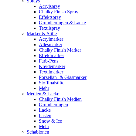
Sprays
Acrylspray
Chalky Finish Spray
Effektspray
Grundierungen & Lacke
Textilspray
Marker & Stifte
Acrylmarker
Allesmarker
Chalky Finish Marker
Effektmarker
Farb-Pens
Kreidemarker
Textilmarker
Porzellan- & Glasmarker
Stoffmalstifte
Mehr
Medien & Lacke
Chalky Finish Medien
Grundierungen
Lacke
Pasten
Snow & Ice
Mehr
Schablonen