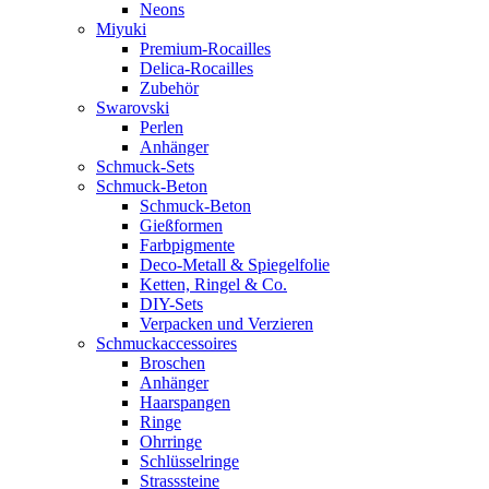
Neons
Miyuki
Premium-Rocailles
Delica-Rocailles
Zubehör
Swarovski
Perlen
Anhänger
Schmuck-Sets
Schmuck-Beton
Schmuck-Beton
Gießformen
Farbpigmente
Deco-Metall & Spiegelfolie
Ketten, Ringel & Co.
DIY-Sets
Verpacken und Verzieren
Schmuckaccessoires
Broschen
Anhänger
Haarspangen
Ringe
Ohrringe
Schlüsselringe
Strasssteine