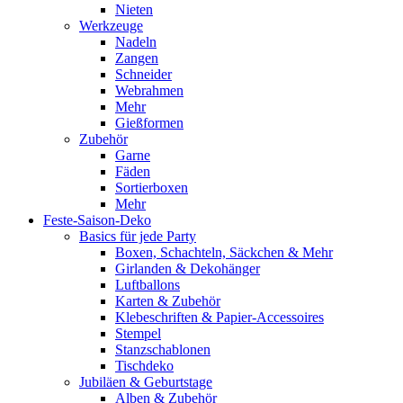
Nieten
Werkzeuge
Nadeln
Zangen
Schneider
Webrahmen
Mehr
Gießformen
Zubehör
Garne
Fäden
Sortierboxen
Mehr
Feste-Saison-Deko
Basics für jede Party
Boxen, Schachteln, Säckchen & Mehr
Girlanden & Dekohänger
Luftballons
Karten & Zubehör
Klebeschriften & Papier-Accessoires
Stempel
Stanzschablonen
Tischdeko
Jubiläen & Geburtstage
Alben & Zubehör