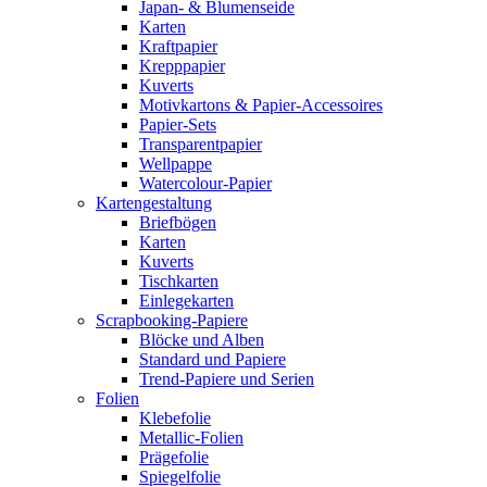
Japan- & Blumenseide
Karten
Kraftpapier
Krepppapier
Kuverts
Motivkartons & Papier-Accessoires
Papier-Sets
Transparentpapier
Wellpappe
Watercolour-Papier
Kartengestaltung
Briefbögen
Karten
Kuverts
Tischkarten
Einlegekarten
Scrapbooking-Papiere
Blöcke und Alben
Standard und Papiere
Trend-Papiere und Serien
Folien
Klebefolie
Metallic-Folien
Prägefolie
Spiegelfolie