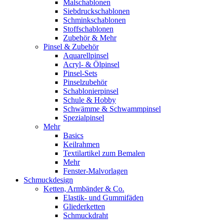
Malschablonen
Siebdruckschablonen
Schminkschablonen
Stoffschablonen
Zubehör & Mehr
Pinsel & Zubehör
Aquarellpinsel
Acryl- & Ölpinsel
Pinsel-Sets
Pinselzubehör
Schablonierpinsel
Schule & Hobby
Schwämme & Schwammpinsel
Spezialpinsel
Mehr
Basics
Keilrahmen
Textilartikel zum Bemalen
Mehr
Fenster-Malvorlagen
Schmuckdesign
Ketten, Armbänder & Co.
Elastik- und Gummifäden
Gliederketten
Schmuckdraht