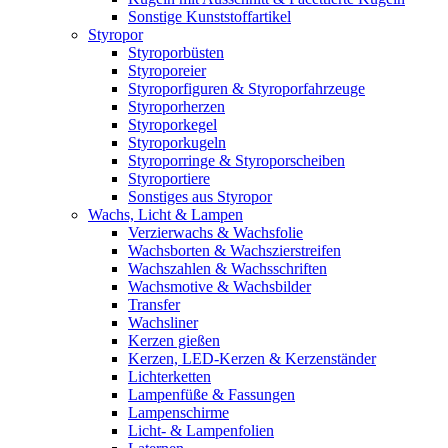
Sonstige Kunststoffartikel
Styropor
Styroporbüsten
Styroporeier
Styroporfiguren & Styroporfahrzeuge
Styroporherzen
Styroporkegel
Styroporkugeln
Styroporringe & Styroporscheiben
Styroportiere
Sonstiges aus Styropor
Wachs, Licht & Lampen
Verzierwachs & Wachsfolie
Wachsborten & Wachszierstreifen
Wachszahlen & Wachsschriften
Wachsmotive & Wachsbilder
Transfer
Wachsliner
Kerzen gießen
Kerzen, LED-Kerzen & Kerzenständer
Lichterketten
Lampenfüße & Fassungen
Lampenschirme
Licht- & Lampenfolien