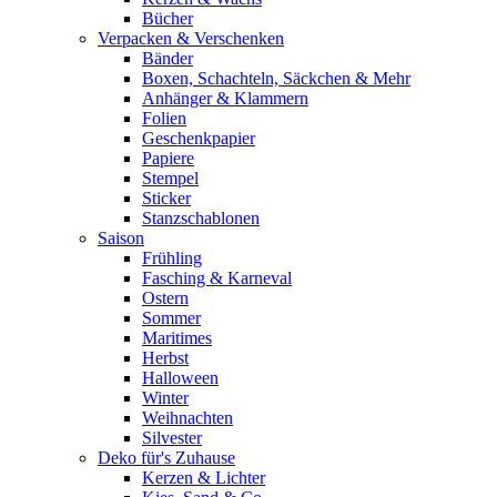
Bücher
Verpacken & Verschenken
Bänder
Boxen, Schachteln, Säckchen & Mehr
Anhänger & Klammern
Folien
Geschenkpapier
Papiere
Stempel
Sticker
Stanzschablonen
Saison
Frühling
Fasching & Karneval
Ostern
Sommer
Maritimes
Herbst
Halloween
Winter
Weihnachten
Silvester
Deko für's Zuhause
Kerzen & Lichter