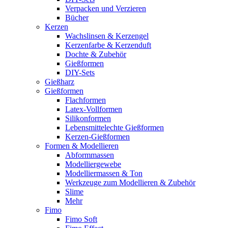
Verpacken und Verzieren
Bücher
Kerzen
Wachslinsen & Kerzengel
Kerzenfarbe & Kerzenduft
Dochte & Zubehör
Gießformen
DIY-Sets
Gießharz
Gießformen
Flachformen
Latex-Vollformen
Silikonformen
Lebensmittelechte Gießformen
Kerzen-Gießformen
Formen & Modellieren
Abformmassen
Modelliergewebe
Modelliermassen & Ton
Werkzeuge zum Modellieren & Zubehör
Slime
Mehr
Fimo
Fimo Soft