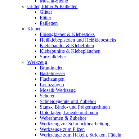
Mosaik-Steine
Glitter, Flitter & Pailletten
Glitter
Flitter
Pailletten
Kleben
Flüssigkleber & Klebesticks
Heißklebepistolen und Heißklebesticks
Klebebänder & Klebefolien
Klebepunkte & Klebeplättchen
Spezialkleber
Werkzeug
Brandmalen
Bastelmesser
Flachzangen
Lochzangen
Mosaik-Werkzeug
Scheren
Schneidegeräte und Zubehör
Stanz-, Binde- und Prägemaschinen
Unterlagen, Lineale und mehr
Webrahmen & Zubehör
Werkzeug zur Schmuckbearbeitung
Werkzeuge zum Filzen
Werkzeuge zum Häkeln, Stricken, Fädeln