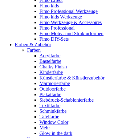
Fimo Effect
Fimo kids
Fimo Professional Werkzeuge
Fimo kids Werkzeuge
Fimo Werkzeuge & Accessoires
Fimo Professional
Fimo Motiv- und Strukturformen
Fimo DIY-Sets
Farben & Zubehör
Farben
Acrylfarbe
Bastelfarbe
Chalky Finish
Kinderfarbe
Künstlerfarbe & Künstlerzubehör
Marmorierfarbe
Outdoorfarbe
Plakatfarbe
Siebdruck-Schablonierfarbe
Textilfarbe
Schminkfarbe
Tafelfarbe
Window Color
Mehr
Glow in the dark