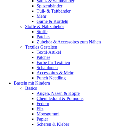
Satin- & Samtbänder
Spitzenbänder
Tüll- & Taftbänder
Mehr
Garne & Kordeln
Stoffe & Nähzubehör
Stoffe
Patches
Zubehör & Accessoires zum Nähen
Textiles Gestalten
Textil-Artikel
Patches
Farbe für Textilien
Schablonen
Accessoires & Mehr
Punch Needling
Basteln mit Kindern
Basics
Augen, Nasen & Köpfe
Chenilledraht & Pompons
Federn
Filz
Moosgummi
Papier
Scheren & Kleber