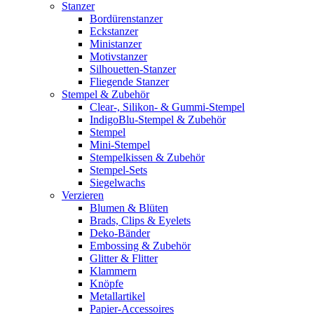
Stanzer
Bordürenstanzer
Eckstanzer
Ministanzer
Motivstanzer
Silhouetten-Stanzer
Fliegende Stanzer
Stempel & Zubehör
Clear-, Silikon- & Gummi-Stempel
IndigoBlu-Stempel & Zubehör
Stempel
Mini-Stempel
Stempelkissen & Zubehör
Stempel-Sets
Siegelwachs
Verzieren
Blumen & Blüten
Brads, Clips & Eyelets
Deko-Bänder
Embossing & Zubehör
Glitter & Flitter
Klammern
Knöpfe
Metallartikel
Papier-Accessoires