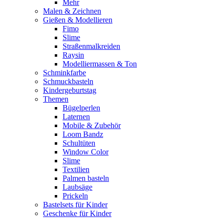
Mehr
Malen & Zeichnen
Gießen & Modellieren
Fimo
Slime
Straßenmalkreiden
Raysin
Modelliermassen & Ton
Schminkfarbe
Schmuckbasteln
Kindergeburtstag
Themen
Bügelperlen
Laternen
Mobile & Zubehör
Loom Bandz
Schultüten
Window Color
Slime
Textilien
Palmen basteln
Laubsäge
Prickeln
Bastelsets für Kinder
Geschenke für Kinder