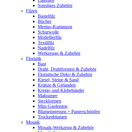
Laternen
Sonstiges Zubehör
Filzen
Bastelfilz
Bücher
Merino-Kammzug
Schurwolle
Modellierfilz
Textilfilz
Nadelfilz
Werkzeuge & Zubehör
Floristik
Bast
Draht, Drahtformen & Zubehör
Floristische Deko & Zubehör
Kiesel, Steine & Sand
Kränze & Girlanden
Krepp- und Klebebänder
Makramee
Steckformen
Mini Gardening
Blumenpressen + Papierschöpfen
Trockenblumen
Mosaik
Mosaik-Werkzeug & Zubehör