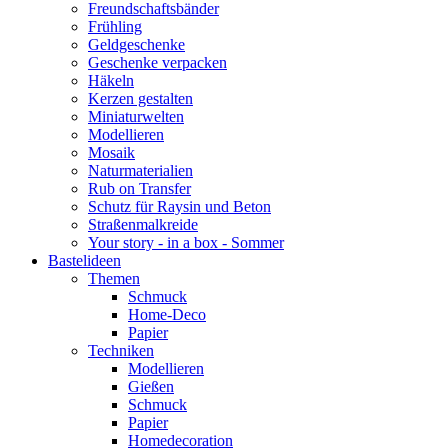
Freundschaftsbänder
Frühling
Geldgeschenke
Geschenke verpacken
Häkeln
Kerzen gestalten
Miniaturwelten
Modellieren
Mosaik
Naturmaterialien
Rub on Transfer
Schutz für Raysin und Beton
Straßenmalkreide
Your story - in a box - Sommer
Bastelideen
Themen
Schmuck
Home-Deco
Papier
Techniken
Modellieren
Gießen
Schmuck
Papier
Homedecoration