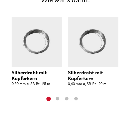
Wie wär's damit
Silberdraht mit
Silberdraht mit
Si
Kupferkern
Kupferkern
Ku
0,30 mm ø, SB-Btl. 25 m
0,40 mm ø, SB-Btl. 20 m
0,6