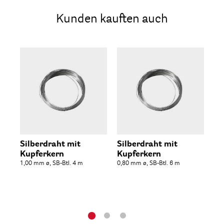
Kunden kauften auch
Silberdraht mit
Silberdraht mit
Si
Kupferkern
Kupferkern
Ku
1,00 mm ø, SB-Btl. 4 m
0,80 mm ø, SB-Btl. 6 m
0,6