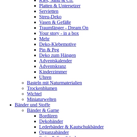
Kies, Sand & Co.
Platten & Untersetzer
Servietten
Streu-Deko
Vasen & Gefäße
Traumfänger - Dream On
Your story - in a box
Mehr
Deko-Klebemotive
Pin & Peg
Deko zum Hängen
Adventskalender
Adventskranz
Kinderzimmer
Uhren
Basteln mit Naturmaterialien
Trockenblumen
Wichtel
Miniaturwelten
Bänder und Stoffe
Bänder & Garne
Bordüren
Dekobänder
Lederbänder & Kautschukbänder
Organzabänder