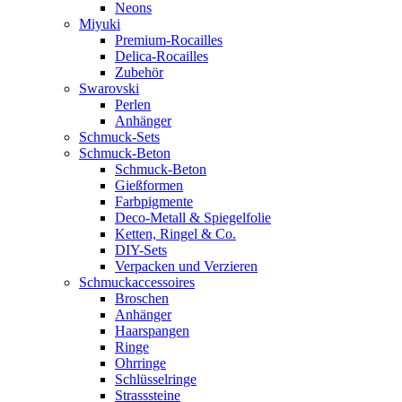
Neons
Miyuki
Premium-Rocailles
Delica-Rocailles
Zubehör
Swarovski
Perlen
Anhänger
Schmuck-Sets
Schmuck-Beton
Schmuck-Beton
Gießformen
Farbpigmente
Deco-Metall & Spiegelfolie
Ketten, Ringel & Co.
DIY-Sets
Verpacken und Verzieren
Schmuckaccessoires
Broschen
Anhänger
Haarspangen
Ringe
Ohrringe
Schlüsselringe
Strasssteine