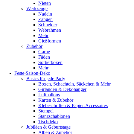
Nieten
Werkzeuge
Nadeln
Zangen
Schneider
Webrahmen
Mehr
Gießformen
Zubehör
Garne
Fäden
Sortierboxen
Mehr
Feste-Saison-Deko
Basics für jede Party
Boxen, Schachteln, Säckchen & Mehr
Girlanden & Dekohänger
Luftballons
Karten & Zubehör
Klebeschriften & Papier-Accessoires
Stempel
Stanzschablonen
Tischdeko
Jubiläen & Geburtstage
Alben & Zubehör