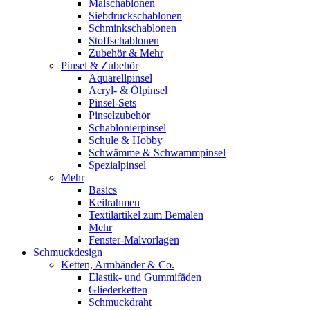
Malschablonen
Siebdruckschablonen
Schminkschablonen
Stoffschablonen
Zubehör & Mehr
Pinsel & Zubehör
Aquarellpinsel
Acryl- & Ölpinsel
Pinsel-Sets
Pinselzubehör
Schablonierpinsel
Schule & Hobby
Schwämme & Schwammpinsel
Spezialpinsel
Mehr
Basics
Keilrahmen
Textilartikel zum Bemalen
Mehr
Fenster-Malvorlagen
Schmuckdesign
Ketten, Armbänder & Co.
Elastik- und Gummifäden
Gliederketten
Schmuckdraht