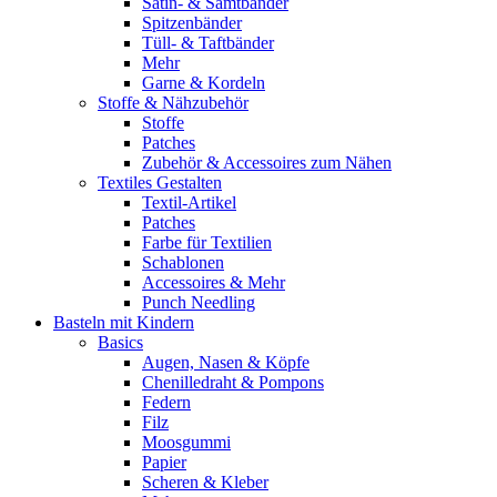
Satin- & Samtbänder
Spitzenbänder
Tüll- & Taftbänder
Mehr
Garne & Kordeln
Stoffe & Nähzubehör
Stoffe
Patches
Zubehör & Accessoires zum Nähen
Textiles Gestalten
Textil-Artikel
Patches
Farbe für Textilien
Schablonen
Accessoires & Mehr
Punch Needling
Basteln mit Kindern
Basics
Augen, Nasen & Köpfe
Chenilledraht & Pompons
Federn
Filz
Moosgummi
Papier
Scheren & Kleber