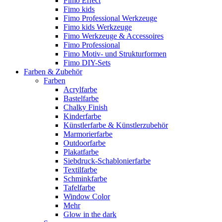
Fimo Effect
Fimo kids
Fimo Professional Werkzeuge
Fimo kids Werkzeuge
Fimo Werkzeuge & Accessoires
Fimo Professional
Fimo Motiv- und Strukturformen
Fimo DIY-Sets
Farben & Zubehör
Farben
Acrylfarbe
Bastelfarbe
Chalky Finish
Kinderfarbe
Künstlerfarbe & Künstlerzubehör
Marmorierfarbe
Outdoorfarbe
Plakatfarbe
Siebdruck-Schablonierfarbe
Textilfarbe
Schminkfarbe
Tafelfarbe
Window Color
Mehr
Glow in the dark