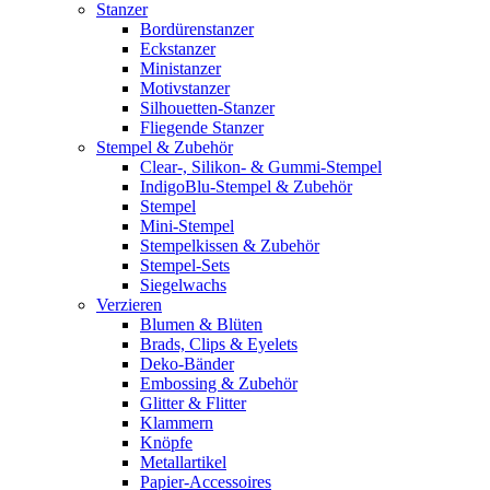
Stanzer
Bordürenstanzer
Eckstanzer
Ministanzer
Motivstanzer
Silhouetten-Stanzer
Fliegende Stanzer
Stempel & Zubehör
Clear-, Silikon- & Gummi-Stempel
IndigoBlu-Stempel & Zubehör
Stempel
Mini-Stempel
Stempelkissen & Zubehör
Stempel-Sets
Siegelwachs
Verzieren
Blumen & Blüten
Brads, Clips & Eyelets
Deko-Bänder
Embossing & Zubehör
Glitter & Flitter
Klammern
Knöpfe
Metallartikel
Papier-Accessoires