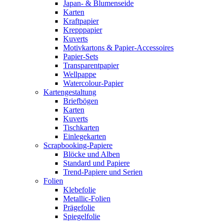
Japan- & Blumenseide
Karten
Kraftpapier
Krepppapier
Kuverts
Motivkartons & Papier-Accessoires
Papier-Sets
Transparentpapier
Wellpappe
Watercolour-Papier
Kartengestaltung
Briefbögen
Karten
Kuverts
Tischkarten
Einlegekarten
Scrapbooking-Papiere
Blöcke und Alben
Standard und Papiere
Trend-Papiere und Serien
Folien
Klebefolie
Metallic-Folien
Prägefolie
Spiegelfolie