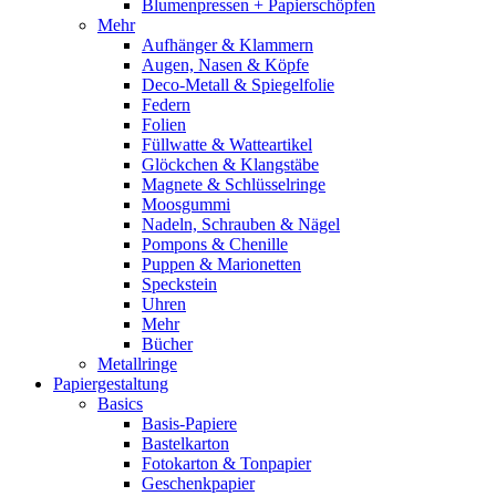
Blumenpressen + Papierschöpfen
Mehr
Aufhänger & Klammern
Augen, Nasen & Köpfe
Deco-Metall & Spiegelfolie
Federn
Folien
Füllwatte & Watteartikel
Glöckchen & Klangstäbe
Magnete & Schlüsselringe
Moosgummi
Nadeln, Schrauben & Nägel
Pompons & Chenille
Puppen & Marionetten
Speckstein
Uhren
Mehr
Bücher
Metallringe
Papiergestaltung
Basics
Basis-Papiere
Bastelkarton
Fotokarton & Tonpapier
Geschenkpapier