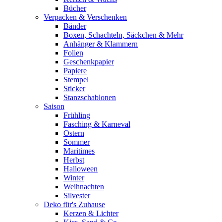
Bücher
Verpacken & Verschenken
Bänder
Boxen, Schachteln, Säckchen & Mehr
Anhänger & Klammern
Folien
Geschenkpapier
Papiere
Stempel
Sticker
Stanzschablonen
Saison
Frühling
Fasching & Karneval
Ostern
Sommer
Maritimes
Herbst
Halloween
Winter
Weihnachten
Silvester
Deko für's Zuhause
Kerzen & Lichter