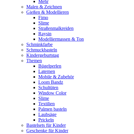
Mehr
Malen & Zeichnen
Gießen & Modellieren
Fimo
Slime
Straßenmalkreiden
Raysin
Modelliermassen & Ton
Schminkfarbe
Schmuckbasteln
Kindergeburtstag
Themen
Bügelperlen
Laternen
Mobile & Zubehör
Loom Bandz
Schultüten
Window Color
Slime
Textilien
Palmen basteln
Laubsäge
Prickeln
Bastelsets für Kinder
Geschenke für Kinder