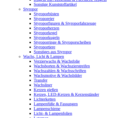
Sonstige Kunststoffartikel
Styropor
Styroporbüsten
Styroporeier
Styroporfiguren & Styroporfahrzeuge
Styroporherzen
Styroporkegel
Styroporkugeln
Styroporringe & Styroporscheiben
Styroportiere
Sonstiges aus Styropor
Wachs, Licht & Lampen
Verzierwachs & Wachsfolie
Wachsborten & Wachszierstreifen
Wachszahlen & Wachsschriften
Wachsmotive & Wachsbilder
Transfer
Wachsliner
Kerzen gießen
Kerzen, LED-Kerzen & Kerzenständer
Lichterketten
Lampenfüße & Fassungen
Lampenschirme
Licht- & Lampenfolien