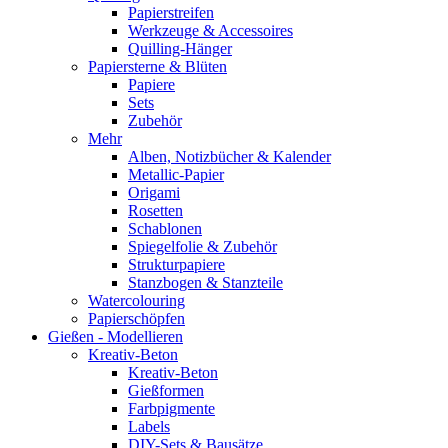
Papierstreifen
Werkzeuge & Accessoires
Quilling-Hänger
Papiersterne & Blüten
Papiere
Sets
Zubehör
Mehr
Alben, Notizbücher & Kalender
Metallic-Papier
Origami
Rosetten
Schablonen
Spiegelfolie & Zubehör
Strukturpapiere
Stanzbogen & Stanzteile
Watercolouring
Papierschöpfen
Gießen - Modellieren
Kreativ-Beton
Kreativ-Beton
Gießformen
Farbpigmente
Labels
DIY-Sets & Bausätze