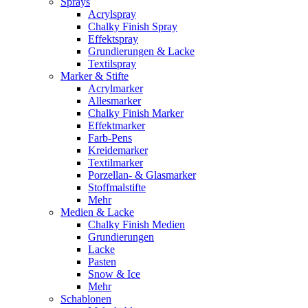
Sprays
Acrylspray
Chalky Finish Spray
Effektspray
Grundierungen & Lacke
Textilspray
Marker & Stifte
Acrylmarker
Allesmarker
Chalky Finish Marker
Effektmarker
Farb-Pens
Kreidemarker
Textilmarker
Porzellan- & Glasmarker
Stoffmalstifte
Mehr
Medien & Lacke
Chalky Finish Medien
Grundierungen
Lacke
Pasten
Snow & Ice
Mehr
Schablonen