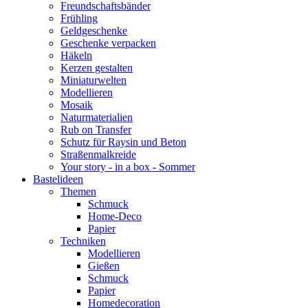
Freundschaftsbänder
Frühling
Geldgeschenke
Geschenke verpacken
Häkeln
Kerzen gestalten
Miniaturwelten
Modellieren
Mosaik
Naturmaterialien
Rub on Transfer
Schutz für Raysin und Beton
Straßenmalkreide
Your story - in a box - Sommer
Bastelideen
Themen
Schmuck
Home-Deco
Papier
Techniken
Modellieren
Gießen
Schmuck
Papier
Homedecoration