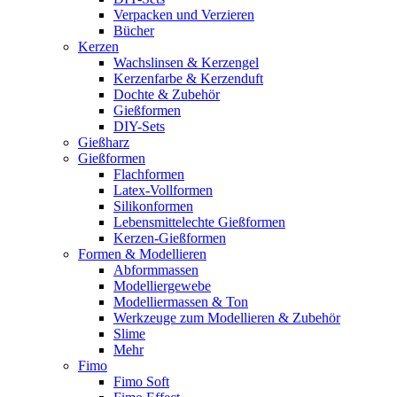
Verpacken und Verzieren
Bücher
Kerzen
Wachslinsen & Kerzengel
Kerzenfarbe & Kerzenduft
Dochte & Zubehör
Gießformen
DIY-Sets
Gießharz
Gießformen
Flachformen
Latex-Vollformen
Silikonformen
Lebensmittelechte Gießformen
Kerzen-Gießformen
Formen & Modellieren
Abformmassen
Modelliergewebe
Modelliermassen & Ton
Werkzeuge zum Modellieren & Zubehör
Slime
Mehr
Fimo
Fimo Soft