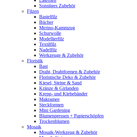
Laternen
Sonstiges Zubehör
Filzen
Bastelfilz
Bücher
Merino-Kammzug
Schurwolle
Modellierfilz
Textilfilz
Nadelfilz
Werkzeuge & Zubehör
Floristik
Bast
Draht, Drahtformen & Zubehör
Floristische Deko & Zubehör
Kiesel, Steine & Sand
Kränze & Girlanden
Krepp- und Klebebänder
Makramee
Steckformen
Mini Gardening
Blumenpressen + Papierschöpfen
Trockenblumen
Mosaik
Mosaik-Werkzeug & Zubehör