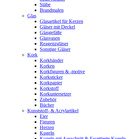
Stäbe
Brandmalen
Glas
Glasartikel für Kerzen
Gläser mit Deckel
Glasgefäße
Glasvasen
Reagenzgläser
Sonstige Gläser
Kork
Korkbänder
Korken
Korkfiguren & -motive
Korksticker
Korkpapier
Korkstoff
Korkuntersetzer
Zubehör
Bücher
Kunststoff- & Acrylartikel
Eier
Figuren
Herzen
Kugeln
Kugeln mit Ausschnitt & Facettierte Kugeln