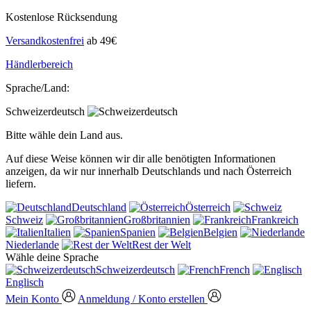
Kostenlose Rücksendung
Versandkostenfrei
ab 49€
Händlerbereich
Sprache/Land:
Schweizerdeutsch
Bitte wähle dein Land aus.
Auf diese Weise können wir dir alle benötigten Informationen
anzeigen, da wir nur innerhalb Deutschlands und nach Österreich
liefern.
Deutschland
Österreich
Schweiz
Großbritannien
Frankreich
Italien
Spanien
Belgien
Niederlande
Rest der Welt
Wähle deine Sprache
Schweizerdeutsch
French
Englisch
Mein Konto
Anmeldung / Konto erstellen