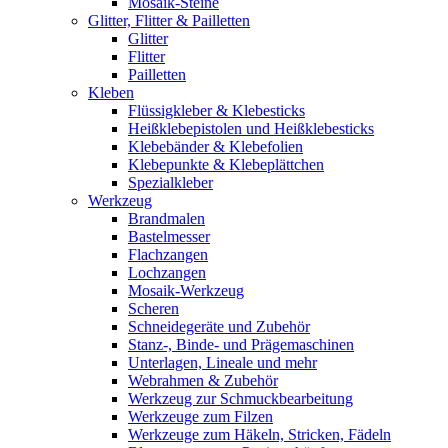
Mosaik-Steine
Glitter, Flitter & Pailletten
Glitter
Flitter
Pailletten
Kleben
Flüssigkleber & Klebesticks
Heißklebepistolen und Heißklebesticks
Klebebänder & Klebefolien
Klebepunkte & Klebeplättchen
Spezialkleber
Werkzeug
Brandmalen
Bastelmesser
Flachzangen
Lochzangen
Mosaik-Werkzeug
Scheren
Schneidegeräte und Zubehör
Stanz-, Binde- und Prägemaschinen
Unterlagen, Lineale und mehr
Webrahmen & Zubehör
Werkzeug zur Schmuckbearbeitung
Werkzeuge zum Filzen
Werkzeuge zum Häkeln, Stricken, Fädeln