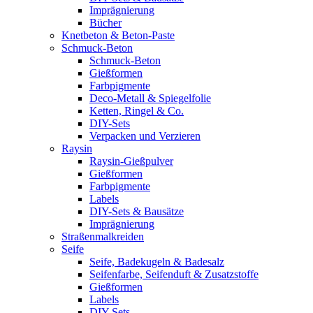
Imprägnierung
Bücher
Knetbeton & Beton-Paste
Schmuck-Beton
Schmuck-Beton
Gießformen
Farbpigmente
Deco-Metall & Spiegelfolie
Ketten, Ringel & Co.
DIY-Sets
Verpacken und Verzieren
Raysin
Raysin-Gießpulver
Gießformen
Farbpigmente
Labels
DIY-Sets & Bausätze
Imprägnierung
Straßenmalkreiden
Seife
Seife, Badekugeln & Badesalz
Seifenfarbe, Seifenduft & Zusatzstoffe
Gießformen
Labels
DIY-Sets