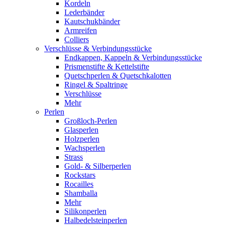
Kordeln
Lederbänder
Kautschukbänder
Armreifen
Colliers
Verschlüsse & Verbindungsstücke
Endkappen, Kappeln & Verbindungsstücke
Prismenstifte & Kettelstifte
Quetschperlen & Quetschkalotten
Ringel & Spaltringe
Verschlüsse
Mehr
Perlen
Großloch-Perlen
Glasperlen
Holzperlen
Wachsperlen
Strass
Gold- & Silberperlen
Rockstars
Rocailles
Shamballa
Mehr
Silikonperlen
Halbedelsteinperlen