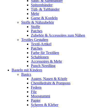
Satin- & Samtbänder
Spitzenbänder
Tüll- & Taftbänder
Mehr
Garne & Kordeln
Stoffe & Nähzubehör
Stoffe
Patches
Zubehör & Accessoires zum Nähen
Textiles Gestalten
Textil-Artikel
Patches
Farbe für Textilien
Schablonen
Accessoires & Mehr
Punch Needling
Basteln mit Kindern
Basics
Augen, Nasen & Köpfe
Chenilledraht & Pompons
Federn
Filz
Moosgummi
Papier
Scheren & Kleber