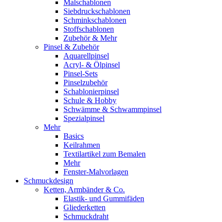
Malschablonen
Siebdruckschablonen
Schminkschablonen
Stoffschablonen
Zubehör & Mehr
Pinsel & Zubehör
Aquarellpinsel
Acryl- & Ölpinsel
Pinsel-Sets
Pinselzubehör
Schablonierpinsel
Schule & Hobby
Schwämme & Schwammpinsel
Spezialpinsel
Mehr
Basics
Keilrahmen
Textilartikel zum Bemalen
Mehr
Fenster-Malvorlagen
Schmuckdesign
Ketten, Armbänder & Co.
Elastik- und Gummifäden
Gliederketten
Schmuckdraht