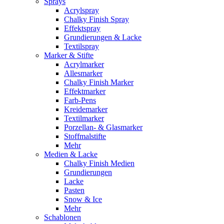
Sprays
Acrylspray
Chalky Finish Spray
Effektspray
Grundierungen & Lacke
Textilspray
Marker & Stifte
Acrylmarker
Allesmarker
Chalky Finish Marker
Effektmarker
Farb-Pens
Kreidemarker
Textilmarker
Porzellan- & Glasmarker
Stoffmalstifte
Mehr
Medien & Lacke
Chalky Finish Medien
Grundierungen
Lacke
Pasten
Snow & Ice
Mehr
Schablonen