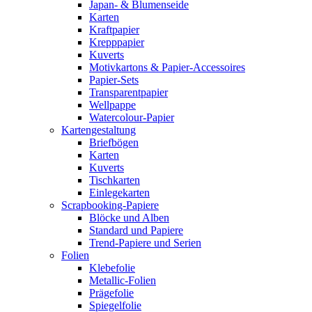
Japan- & Blumenseide
Karten
Kraftpapier
Krepppapier
Kuverts
Motivkartons & Papier-Accessoires
Papier-Sets
Transparentpapier
Wellpappe
Watercolour-Papier
Kartengestaltung
Briefbögen
Karten
Kuverts
Tischkarten
Einlegekarten
Scrapbooking-Papiere
Blöcke und Alben
Standard und Papiere
Trend-Papiere und Serien
Folien
Klebefolie
Metallic-Folien
Prägefolie
Spiegelfolie