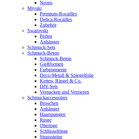
Neons
Miyuki
Premium-Rocailles
Delica-Rocailles
Zubehör
Swarovski
Perlen
Anhänger
Schmuck-Sets
Schmuck-Beton
Schmuck-Beton
Gießformen
Farbpigmente
Deco-Metall & Spiegelfolie
Ketten, Ringel & Co.
DIY-Sets
Verpacken und Verzieren
Schmuckaccessoires
Broschen
Anhänger
Haarspangen
Ringe
Ohrringe
Schlüsselringe
Strasssteine