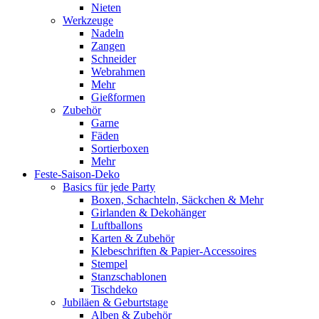
Nieten
Werkzeuge
Nadeln
Zangen
Schneider
Webrahmen
Mehr
Gießformen
Zubehör
Garne
Fäden
Sortierboxen
Mehr
Feste-Saison-Deko
Basics für jede Party
Boxen, Schachteln, Säckchen & Mehr
Girlanden & Dekohänger
Luftballons
Karten & Zubehör
Klebeschriften & Papier-Accessoires
Stempel
Stanzschablonen
Tischdeko
Jubiläen & Geburtstage
Alben & Zubehör