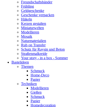
Freundschaftsbänder
Frühling
Geldgeschenke
Geschenke verpacken
Häkeln
Kerzen gestalten
Miniaturwelten
Modellieren
Mosaik
Naturmaterialien
Rub on Transfer
Schutz für Raysin und Beton
Straßenmalkreide
Your story - in a box - Sommer
Bastelideen
Themen
Schmuck
Home-Deco
Papier
Techniken
Modellieren
Gießen
Schmuck
Papier
Homedecoration