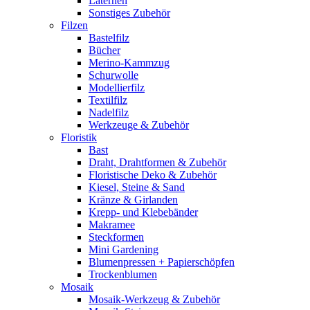
Laternen
Sonstiges Zubehör
Filzen
Bastelfilz
Bücher
Merino-Kammzug
Schurwolle
Modellierfilz
Textilfilz
Nadelfilz
Werkzeuge & Zubehör
Floristik
Bast
Draht, Drahtformen & Zubehör
Floristische Deko & Zubehör
Kiesel, Steine & Sand
Kränze & Girlanden
Krepp- und Klebebänder
Makramee
Steckformen
Mini Gardening
Blumenpressen + Papierschöpfen
Trockenblumen
Mosaik
Mosaik-Werkzeug & Zubehör