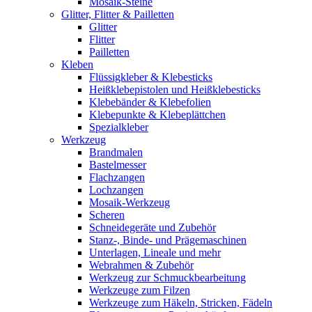
Mosaik-Steine
Glitter, Flitter & Pailletten
Glitter
Flitter
Pailletten
Kleben
Flüssigkleber & Klebesticks
Heißklebepistolen und Heißklebesticks
Klebebänder & Klebefolien
Klebepunkte & Klebeplättchen
Spezialkleber
Werkzeug
Brandmalen
Bastelmesser
Flachzangen
Lochzangen
Mosaik-Werkzeug
Scheren
Schneidegeräte und Zubehör
Stanz-, Binde- und Prägemaschinen
Unterlagen, Lineale und mehr
Webrahmen & Zubehör
Werkzeug zur Schmuckbearbeitung
Werkzeuge zum Filzen
Werkzeuge zum Häkeln, Stricken, Fädeln