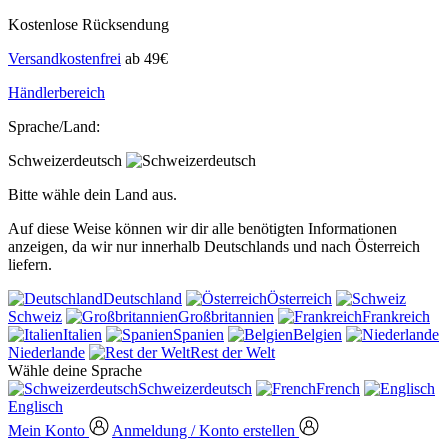
Kostenlose Rücksendung
Versandkostenfrei
ab 49€
Händlerbereich
Sprache/Land:
Schweizerdeutsch
Bitte wähle dein Land aus.
Auf diese Weise können wir dir alle benötigten Informationen
anzeigen, da wir nur innerhalb Deutschlands und nach Österreich
liefern.
Deutschland
Österreich
Schweiz
Großbritannien
Frankreich
Italien
Spanien
Belgien
Niederlande
Rest der Welt
Wähle deine Sprache
Schweizerdeutsch
French
Englisch
Mein Konto
Anmeldung / Konto erstellen