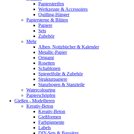
Papierstreifen
Werkzeuge & Accessoires
Quilling-Hänger
Papiersterne & Blüten
Papiere
Sets
Zubehör
Mehr
Alben, Notizbücher & Kalender
Metallic-Papier
Origami
Rosetten
Schablonen
Spiegelfolie & Zubehör
Strukturpapiere
Stanzbogen & Stanzteile
Watercolouring
Papierschöpfen
Gießen - Modellieren
Kreativ-Beton
Kreativ-Beton
Gießformen
Farbpigmente
Labels
DIY-Sets & Bausätze