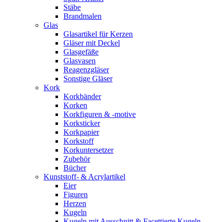
Stäbe
Brandmalen
Glas
Glasartikel für Kerzen
Gläser mit Deckel
Glasgefäße
Glasvasen
Reagenzgläser
Sonstige Gläser
Kork
Korkbänder
Korken
Korkfiguren & -motive
Korksticker
Korkpapier
Korkstoff
Korkuntersetzer
Zubehör
Bücher
Kunststoff- & Acrylartikel
Eier
Figuren
Herzen
Kugeln
Kugeln mit Ausschnitt & Facettierte Kugeln