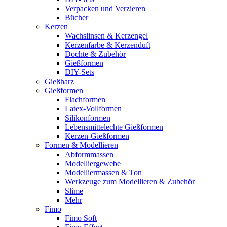
Verpacken und Verzieren
Bücher
Kerzen
Wachslinsen & Kerzengel
Kerzenfarbe & Kerzenduft
Dochte & Zubehör
Gießformen
DIY-Sets
Gießharz
Gießformen
Flachformen
Latex-Vollformen
Silikonformen
Lebensmittelechte Gießformen
Kerzen-Gießformen
Formen & Modellieren
Abformmassen
Modelliergewebe
Modelliermassen & Ton
Werkzeuge zum Modellieren & Zubehör
Slime
Mehr
Fimo
Fimo Soft