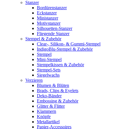
Stanzer
Bordürenstanzer
Eckstanzer
Ministanzer
Motivstanzer
Silhouetten-Stanzer
Fliegende Stanzer
Stempel & Zubehör
Clear-, Silikon- & Gummi-Stempel
IndigoBlu-Stempel & Zubehör
Stempel
Mini-Stempel
Stempelkissen & Zubehör
Stempel-Sets
Siegelwachs
Verzieren
Blumen & Blüten
Brads, Clips & Eyelets
Deko-Bänder
Embossing & Zubehör
Glitter & Flitter
Klammern
Knöpfe
Metallartikel
Papier-Accessoires