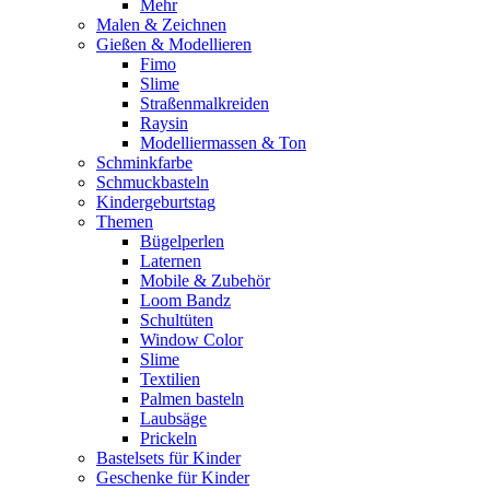
Mehr
Malen & Zeichnen
Gießen & Modellieren
Fimo
Slime
Straßenmalkreiden
Raysin
Modelliermassen & Ton
Schminkfarbe
Schmuckbasteln
Kindergeburtstag
Themen
Bügelperlen
Laternen
Mobile & Zubehör
Loom Bandz
Schultüten
Window Color
Slime
Textilien
Palmen basteln
Laubsäge
Prickeln
Bastelsets für Kinder
Geschenke für Kinder