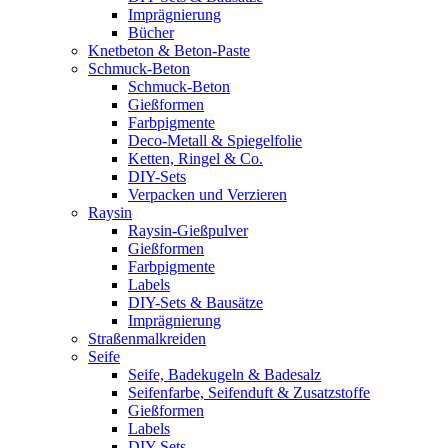
Imprägnierung
Bücher
Knetbeton & Beton-Paste
Schmuck-Beton
Schmuck-Beton
Gießformen
Farbpigmente
Deco-Metall & Spiegelfolie
Ketten, Ringel & Co.
DIY-Sets
Verpacken und Verzieren
Raysin
Raysin-Gießpulver
Gießformen
Farbpigmente
Labels
DIY-Sets & Bausätze
Imprägnierung
Straßenmalkreiden
Seife
Seife, Badekugeln & Badesalz
Seifenfarbe, Seifenduft & Zusatzstoffe
Gießformen
Labels
DIY-Sets