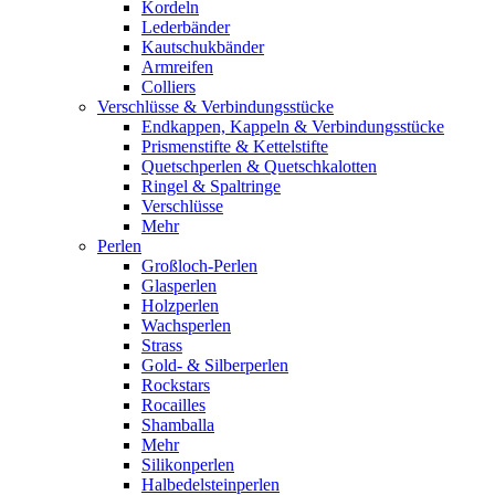
Kordeln
Lederbänder
Kautschukbänder
Armreifen
Colliers
Verschlüsse & Verbindungsstücke
Endkappen, Kappeln & Verbindungsstücke
Prismenstifte & Kettelstifte
Quetschperlen & Quetschkalotten
Ringel & Spaltringe
Verschlüsse
Mehr
Perlen
Großloch-Perlen
Glasperlen
Holzperlen
Wachsperlen
Strass
Gold- & Silberperlen
Rockstars
Rocailles
Shamballa
Mehr
Silikonperlen
Halbedelsteinperlen