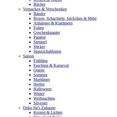
Bücher
Verpacken & Verschenken
Bänder
Boxen, Schachteln, Säckchen & Mehr
Anhänger & Klammern
Folien
Geschenkpapier
Papiere
Stempel
Sticker
Stanzschablonen
Saison
Frühling
Fasching & Karneval
Ostern
Sommer
Maritimes
Herbst
Halloween
Winter
Weihnachten
Silvester
Deko für's Zuhause
Kerzen & Lichter