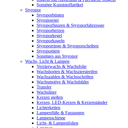
Sonstige Kunststoffartikel
Styropor
Styroporbüsten
Styroporeier
Styroporfiguren & Styroporfahrzeuge
Styroporherzen
Styroporkegel
Styroporkugeln
Styroporringe & Styroporscheiben
Styroportiere
Sonstiges aus Styropor
Wachs, Licht & Lampen
Verzierwachs & Wachsfolie
Wachsborten & Wachszierstreifen
Wachszahlen & Wachsschriften
Wachsmotive & Wachsbilder
Transfer
Wachsliner
Kerzen gießen
Kerzen, LED-Kerzen & Kerzenständer
Lichterketten
Lampenfüße & Fassungen
Lampenschirme
Licht- & Lampenfolien