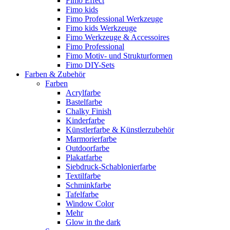
Fimo Effect
Fimo kids
Fimo Professional Werkzeuge
Fimo kids Werkzeuge
Fimo Werkzeuge & Accessoires
Fimo Professional
Fimo Motiv- und Strukturformen
Fimo DIY-Sets
Farben & Zubehör
Farben
Acrylfarbe
Bastelfarbe
Chalky Finish
Kinderfarbe
Künstlerfarbe & Künstlerzubehör
Marmorierfarbe
Outdoorfarbe
Plakatfarbe
Siebdruck-Schablonierfarbe
Textilfarbe
Schminkfarbe
Tafelfarbe
Window Color
Mehr
Glow in the dark