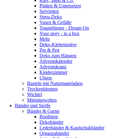
Kies, Sand & Co.
Platten & Untersetzer
Servietten
Streu-Deko
Vasen & Gefäße
Traumfänger - Dream On
Your story - in a box
Mehr
Deko-Klebemotive
Pin & Peg
Deko zum Hängen
Adventskalender
Adventskranz
Kinderzimmer
Uhren
Basteln mit Naturmaterialien
Trockenblumen
Wichtel
Miniaturwelten
Bänder und Stoffe
Bänder & Garne
Bordüren
Dekobänder
Lederbänder & Kautschukbänder
Organzabänder