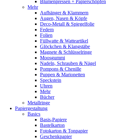
Blumenpressen + Papierschöpfen
Mehr
Aufhänger & Klammern
Augen, Nasen & Köpfe
Deco-Metall & Spiegelfolie
Federn
Folien
Füllwatte & Watteartikel
Glöckchen & Klangstäbe
Magnete & Schlüsselringe
Moosgummi
Nadeln, Schrauben & Nägel
Pompons & Chenille
Puppen & Marionetten
Speckstein
Uhren
Mehr
Bücher
Metallringe
Papiergestaltung
Basics
Basis-Papiere
Bastelkarton
Fotokarton & Tonpapier
Geschenkpapier