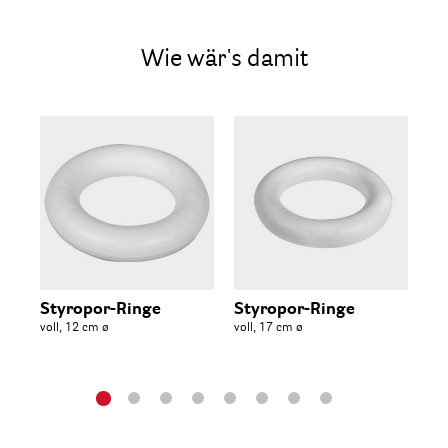
Wie wär's damit
Styropor-Ringe
Styropor-Ringe
St
voll, 12 cm ø
voll, 17 cm ø
vol