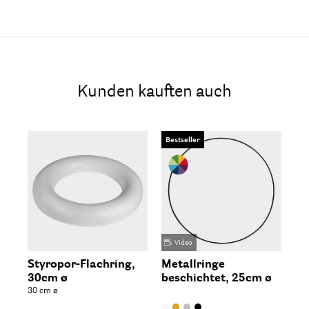
Kunden kauften auch
Bestseller
Video
Styropor-Flachring,
Metallringe
St
30cm ø
beschichtet, 25cm ø
vol
30 cm ø