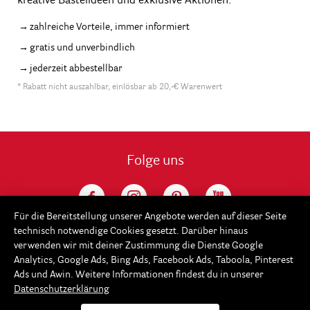
kreative Bastelideen und exklusive Aktionen.
zahlreiche Vorteile, immer informiert
gratis und unverbindlich
jederzeit abbestellbar
* Rabatt nicht auszahlbar, einlösbar ab 20,-€ Warenwert
Folge uns
Für die Bereitstellung unserer Angebote werden auf dieser Seite
technisch notwendige Cookies gesetzt. Darüber hinaus
verwenden wir mit deiner Zustimmung die Dienste Google
Analytics, Google Ads, Bing Ads, Facebook Ads, Taboola, Pinterest
Ads und Awin. Weitere Informationen findest du in unserer
Datenschutzerklärung
Service