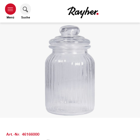
Menü
Suche
Art.-Nr.
46166000