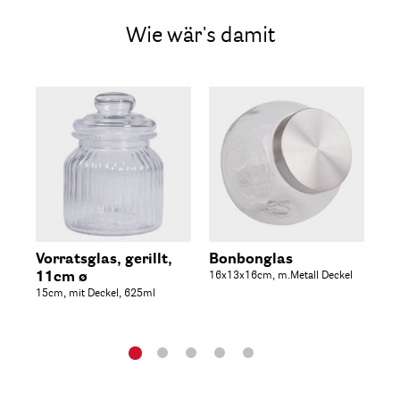
Wie wär's damit
Vorratsglas, gerillt,
Bonbonglas
Bo
11cm ø
16x13x16cm, m.Metall Deckel
12x
15cm, mit Deckel, 625ml