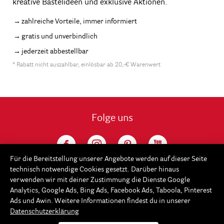
kreative Bastelideen und exklusive Aktionen.
zahlreiche Vorteile, immer informiert
gratis und unverbindlich
jederzeit abbestellbar
* Rabatt nicht auszahlbar, einlösbar ab 20,-€ Warenwert
Folge uns
Für die Bereitstellung unserer Angebote werden auf dieser Seite
technisch notwendige Cookies gesetzt. Darüber hinaus
verwenden wir mit deiner Zustimmung die Dienste Google
Analytics, Google Ads, Bing Ads, Facebook Ads, Taboola, Pinterest
Ads und Awin. Weitere Informationen findest du in unserer
Datenschutzerklärung
Service