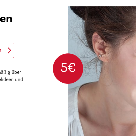
ren
n
5€
mäßig über
elideen und