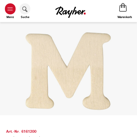
Warenkorb
Menü
Suche
Art.-Nr.
6161200