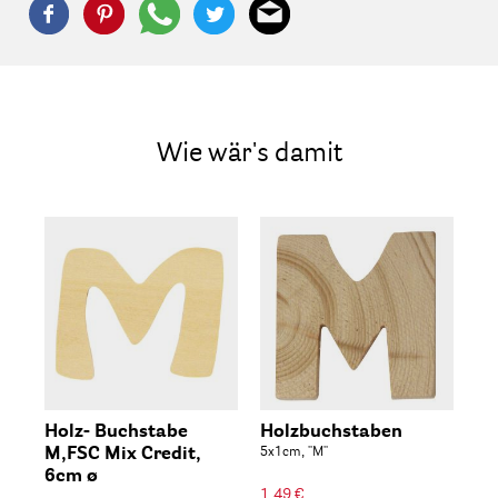
Wie wär's damit
Holz- Buchstabe
Holzbuchstaben
M,FSC Mix Credit,
5x1cm, ''M''
6cm ø
1,49 €