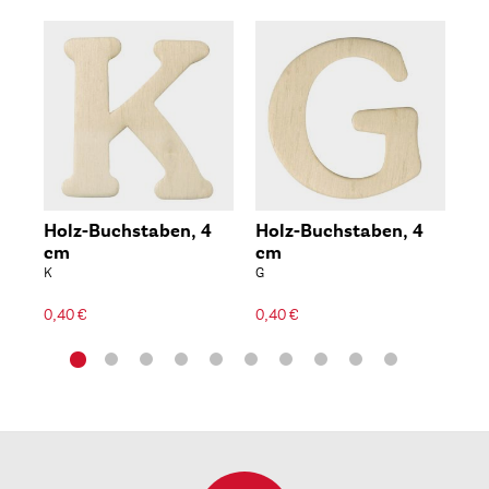
Holz-Buchstaben, 4
Holz-Buchstaben, 4
Ho
cm
cm
c
K
G
J
0,40 €
0,40 €
0,4