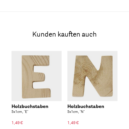
Kunden kauften auch
Holzbuchstaben
Holzbuchstaben
Ho
5x1cm, ''E''
5x1cm, ''N''
5x1c
1,49 €
1,49 €
1,4