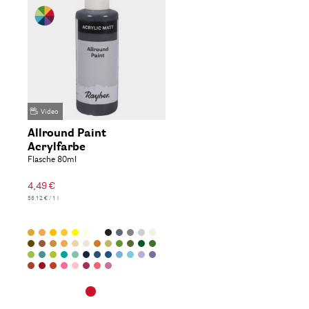
Video
Allround Paint
Acrylfarbe
Flasche 80ml
4,49 €
56,12 € / 1 l