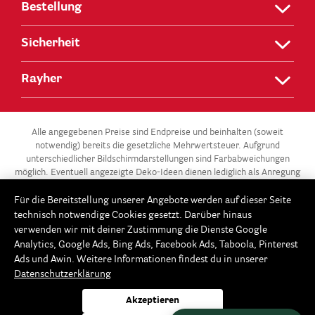
Bestellung
Sicherheit
Rayher
Alle angegebenen Preise sind Endpreise und beinhalten (soweit
notwendig) bereits die gesetzliche Mehrwertsteuer. Aufgrund
unterschiedlicher Bildschirmdarstellungen sind Farbabweichungen
möglich. Eventuell angezeigte Deko-Ideen dienen lediglich als Anregung
und stehen nicht zum Verkauf.
Für die Bereitstellung unserer Angebote werden auf dieser Seite
** Die 3 für 2-Aktion gilt für alle Artikel der Kategorie „Gießen –
technisch notwendige Cookies gesetzt. Darüber hinaus
Modellieren / Gießformen“ in unserem Onlineshop unter
verwenden wir mit deiner Zustimmung die Dienste Google
www.Rayher.com. Ab 3 Gießformen im Warenkorb erhältst du die
Analytics, Google Ads, Bing Ads, Facebook Ads, Taboola, Pinterest
günstigste Gießform gratis. Dieses Angebot potenziert sich im 3er-
Ads und Awin. Weitere Informationen findest du in unserer
Rhythmus: Ab 6 Gießformen, sind die beiden günstigsten Gießformen
Datenschutzerklärung
gratis, ab 9 Gießformen erhältst du die 3 günstigsten gratis usw. Der
Rabatt wird automatisch beim Bestellvorgang im Warenkorb
Akzeptieren
abgezogen. Keine Barauszahlung möglich. Fällt die Anzahl der