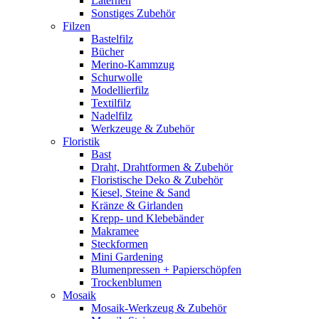
Laternen
Sonstiges Zubehör
Filzen
Bastelfilz
Bücher
Merino-Kammzug
Schurwolle
Modellierfilz
Textilfilz
Nadelfilz
Werkzeuge & Zubehör
Floristik
Bast
Draht, Drahtformen & Zubehör
Floristische Deko & Zubehör
Kiesel, Steine & Sand
Kränze & Girlanden
Krepp- und Klebebänder
Makramee
Steckformen
Mini Gardening
Blumenpressen + Papierschöpfen
Trockenblumen
Mosaik
Mosaik-Werkzeug & Zubehör