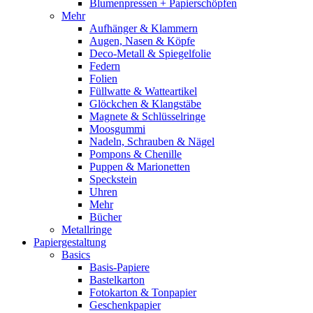
Blumenpressen + Papierschöpfen
Mehr
Aufhänger & Klammern
Augen, Nasen & Köpfe
Deco-Metall & Spiegelfolie
Federn
Folien
Füllwatte & Watteartikel
Glöckchen & Klangstäbe
Magnete & Schlüsselringe
Moosgummi
Nadeln, Schrauben & Nägel
Pompons & Chenille
Puppen & Marionetten
Speckstein
Uhren
Mehr
Bücher
Metallringe
Papiergestaltung
Basics
Basis-Papiere
Bastelkarton
Fotokarton & Tonpapier
Geschenkpapier