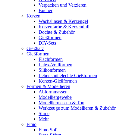
Verpacken und Verzieren
Bücher
Kerzen
Wachslinsen & Kerzengel
Kerzenfarbe & Kerzenduft
Dochte & Zubehör
Gießformen
DIY-Sets
Gießharz
Gießformen
Flachformen
Latex-Vollformen
Silikonformen
Lebensmittelechte Gießformen
Kerzen-Gießformen
Formen & Modellieren
Abformmassen
Modelliergewebe
Modelliermassen & Ton
Werkzeuge zum Modellieren & Zubehör
Slime
Mehr
Fimo
Fimo Soft