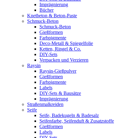
Imprägnierung
Bücher
Knetbeton & Beton-Paste
Schmuck-Beton
Schmuck-Beton
Gießformen
Farbpigmente
Deco-Metall & Spiegelfolie
Ketten, Ringel & Co.
DIY-Sets
Verpacken und Verzieren
Raysin
Raysin-Gießpulver
Gießformen
Farbpigmente
Labels
DIY-Sets & Bausätze
Imprägnierung
Straßenmalkreiden
Seife
Seife, Badekugeln & Badesalz
Seifenfarbe, Seifenduft & Zusatzstoffe
Gießformen
Labels
DIY-Sets