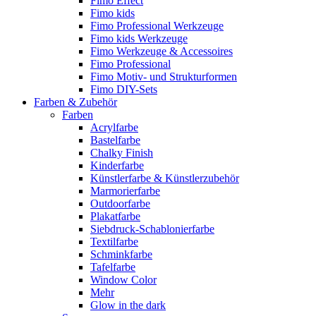
Fimo Effect
Fimo kids
Fimo Professional Werkzeuge
Fimo kids Werkzeuge
Fimo Werkzeuge & Accessoires
Fimo Professional
Fimo Motiv- und Strukturformen
Fimo DIY-Sets
Farben & Zubehör
Farben
Acrylfarbe
Bastelfarbe
Chalky Finish
Kinderfarbe
Künstlerfarbe & Künstlerzubehör
Marmorierfarbe
Outdoorfarbe
Plakatfarbe
Siebdruck-Schablonierfarbe
Textilfarbe
Schminkfarbe
Tafelfarbe
Window Color
Mehr
Glow in the dark