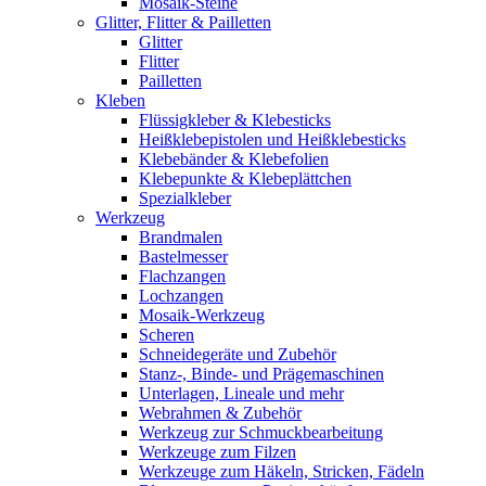
Mosaik-Steine
Glitter, Flitter & Pailletten
Glitter
Flitter
Pailletten
Kleben
Flüssigkleber & Klebesticks
Heißklebepistolen und Heißklebesticks
Klebebänder & Klebefolien
Klebepunkte & Klebeplättchen
Spezialkleber
Werkzeug
Brandmalen
Bastelmesser
Flachzangen
Lochzangen
Mosaik-Werkzeug
Scheren
Schneidegeräte und Zubehör
Stanz-, Binde- und Prägemaschinen
Unterlagen, Lineale und mehr
Webrahmen & Zubehör
Werkzeug zur Schmuckbearbeitung
Werkzeuge zum Filzen
Werkzeuge zum Häkeln, Stricken, Fädeln