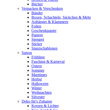
Bücher
Verpacken & Verschenken
Bänder
Boxen, Schachteln, Säckchen & Mehr
Anhänger & Klammern
Folien
Geschenkpapier
Papiere
Stempel
Sticker
Stanzschablonen
Saison
Frühling
Fasching & Karneval
Ostern
Sommer
Maritimes
Herbst
Halloween
Winter
Weihnachten
Silvester
Deko für's Zuhause
Kerzen & Lichter