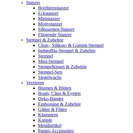
Stanzer
Bordürenstanzer
Eckstanzer
Ministanzer
Motivstanzer
Silhouetten-Stanzer
Fliegende Stanzer
Stempel & Zubehör
Clear-, Silikon- & Gummi-Stempel
IndigoBlu-Stempel & Zubehör
Stempel
Mini-Stempel
Stempelkissen & Zubehör
Stempel-Sets
Siegelwachs
Verzieren
Blumen & Blüten
Brads, Clips & Eyelets
Deko-Bänder
Embossing & Zubehör
Glitter & Flitter
Klammern
Knöpfe
Metallartikel
Papier-Accessoires