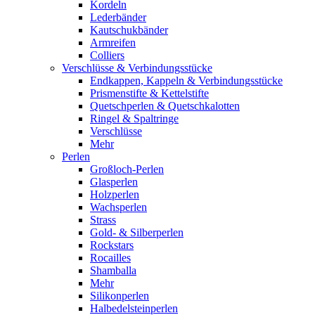
Kordeln
Lederbänder
Kautschukbänder
Armreifen
Colliers
Verschlüsse & Verbindungsstücke
Endkappen, Kappeln & Verbindungsstücke
Prismenstifte & Kettelstifte
Quetschperlen & Quetschkalotten
Ringel & Spaltringe
Verschlüsse
Mehr
Perlen
Großloch-Perlen
Glasperlen
Holzperlen
Wachsperlen
Strass
Gold- & Silberperlen
Rockstars
Rocailles
Shamballa
Mehr
Silikonperlen
Halbedelsteinperlen