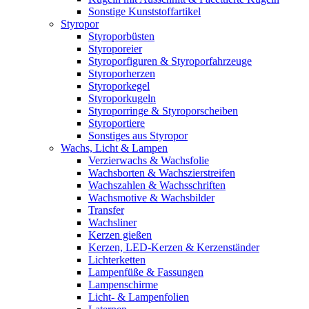
Sonstige Kunststoffartikel
Styropor
Styroporbüsten
Styroporeier
Styroporfiguren & Styroporfahrzeuge
Styroporherzen
Styroporkegel
Styroporkugeln
Styroporringe & Styroporscheiben
Styroportiere
Sonstiges aus Styropor
Wachs, Licht & Lampen
Verzierwachs & Wachsfolie
Wachsborten & Wachszierstreifen
Wachszahlen & Wachsschriften
Wachsmotive & Wachsbilder
Transfer
Wachsliner
Kerzen gießen
Kerzen, LED-Kerzen & Kerzenständer
Lichterketten
Lampenfüße & Fassungen
Lampenschirme
Licht- & Lampenfolien