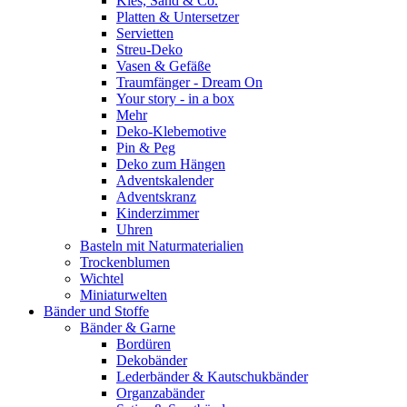
Kies, Sand & Co.
Platten & Untersetzer
Servietten
Streu-Deko
Vasen & Gefäße
Traumfänger - Dream On
Your story - in a box
Mehr
Deko-Klebemotive
Pin & Peg
Deko zum Hängen
Adventskalender
Adventskranz
Kinderzimmer
Uhren
Basteln mit Naturmaterialien
Trockenblumen
Wichtel
Miniaturwelten
Bänder und Stoffe
Bänder & Garne
Bordüren
Dekobänder
Lederbänder & Kautschukbänder
Organzabänder