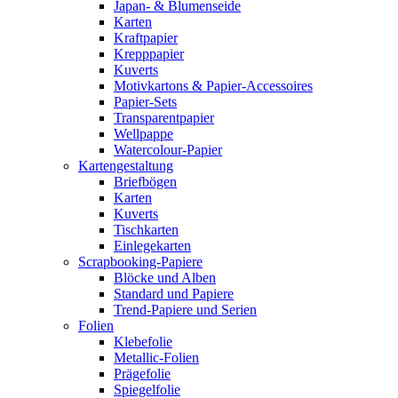
Japan- & Blumenseide
Karten
Kraftpapier
Krepppapier
Kuverts
Motivkartons & Papier-Accessoires
Papier-Sets
Transparentpapier
Wellpappe
Watercolour-Papier
Kartengestaltung
Briefbögen
Karten
Kuverts
Tischkarten
Einlegekarten
Scrapbooking-Papiere
Blöcke und Alben
Standard und Papiere
Trend-Papiere und Serien
Folien
Klebefolie
Metallic-Folien
Prägefolie
Spiegelfolie