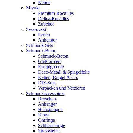
Neons
Miyuki
Premium-Rocailles
Delica-Rocailles
Zubehör
Swarovski
Perlen
Anhänger
Schmuck-Sets
Schmuck-Beton
Schmuck-Beton
Gießformen
Farbpigmente
Deco-Metall & Spiegelfolie
Ketten, Ringel & Co.
DIY-Sets
Verpacken und Verzieren
Schmuckaccessoires
Broschen
Anhänger
Haarspangen
Ringe
Ohrringe
Schlüsselringe
Strasssteine