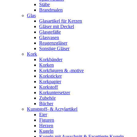
Stäbe
Brandmalen
Glas
Glasartikel für Kerzen
Gläser mit Deckel
Glasgefäße
Glasvasen
Reagenzgläser
Sonstige Gläser
Kork
Korkbänder
Korken
Korkfiguren & -motive
Korksticker
Korkpapier
Korkstoff
Korkuntersetzer
Zubehör
Bücher
Kunststoff- & Acrylartikel
Eier
Figuren
Herzen
Kugeln
Kugeln mit Ausschnitt & Facettierte Kugeln