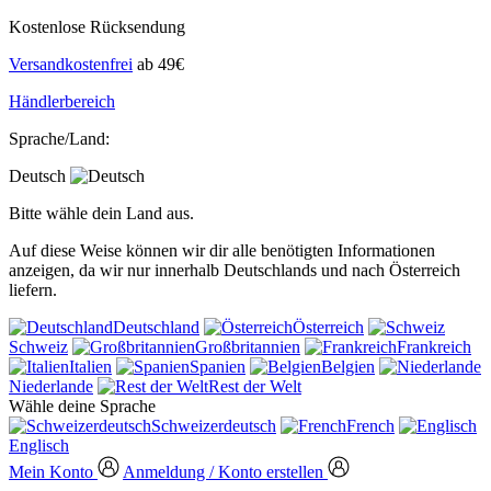
Kostenlose Rücksendung
Versandkostenfrei
ab 49€
Händlerbereich
Sprache/Land:
Deutsch
Bitte wähle dein Land aus.
Auf diese Weise können wir dir alle benötigten Informationen
anzeigen, da wir nur innerhalb Deutschlands und nach Österreich
liefern.
Deutschland
Österreich
Schweiz
Großbritannien
Frankreich
Italien
Spanien
Belgien
Niederlande
Rest der Welt
Wähle deine Sprache
Schweizerdeutsch
French
Englisch
Mein Konto
Anmeldung / Konto erstellen