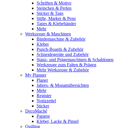
Schriften & Motive
Steinchen & Perlen
Sticker & Tags
Stifte, Marker & Pens
Tapes & Klebebänder
Mehr
Werkzeuge & Maschinen
Bindemaschine & Zubehör
Kleber
Punch-Boards & Zubehör
Schneidegeräte und Zubehör
Stanz- und Prägemaschinen & Schablonen
Werkzeuge zum Falten & Prägen
Mehr Werkzeuge & Zubehör
My Planner
Planer
Jahres- & Monatsübersichten
Mehr
Register
Notizzettel
Sticker
DecoMaché
Papiere
Kleber, Lacke & Pinsel
Quilling