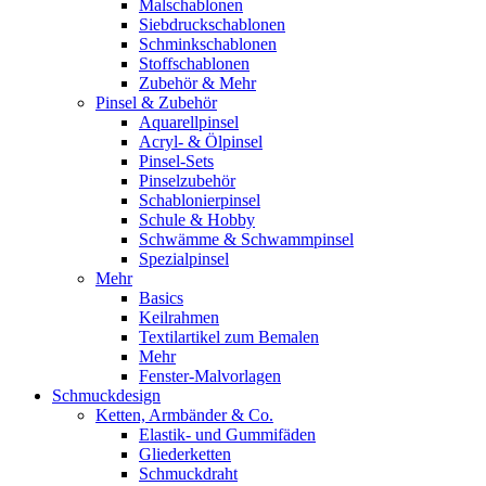
Malschablonen
Siebdruckschablonen
Schminkschablonen
Stoffschablonen
Zubehör & Mehr
Pinsel & Zubehör
Aquarellpinsel
Acryl- & Ölpinsel
Pinsel-Sets
Pinselzubehör
Schablonierpinsel
Schule & Hobby
Schwämme & Schwammpinsel
Spezialpinsel
Mehr
Basics
Keilrahmen
Textilartikel zum Bemalen
Mehr
Fenster-Malvorlagen
Schmuckdesign
Ketten, Armbänder & Co.
Elastik- und Gummifäden
Gliederketten
Schmuckdraht