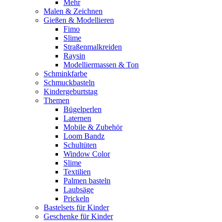
Mehr
Malen & Zeichnen
Gießen & Modellieren
Fimo
Slime
Straßenmalkreiden
Raysin
Modelliermassen & Ton
Schminkfarbe
Schmuckbasteln
Kindergeburtstag
Themen
Bügelperlen
Laternen
Mobile & Zubehör
Loom Bandz
Schultüten
Window Color
Slime
Textilien
Palmen basteln
Laubsäge
Prickeln
Bastelsets für Kinder
Geschenke für Kinder