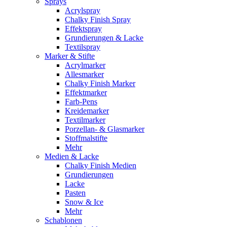
Sprays
Acrylspray
Chalky Finish Spray
Effektspray
Grundierungen & Lacke
Textilspray
Marker & Stifte
Acrylmarker
Allesmarker
Chalky Finish Marker
Effektmarker
Farb-Pens
Kreidemarker
Textilmarker
Porzellan- & Glasmarker
Stoffmalstifte
Mehr
Medien & Lacke
Chalky Finish Medien
Grundierungen
Lacke
Pasten
Snow & Ice
Mehr
Schablonen