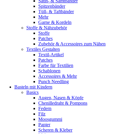
Satin- & Samtbänder
Spitzenbänder
Tüll- & Taftbänder
Mehr
Garne & Kordeln
Stoffe & Nähzubehör
Stoffe
Patches
Zubehör & Accessoires zum Nähen
Textiles Gestalten
Textil-Artikel
Patches
Farbe für Textilien
Schablonen
Accessoires & Mehr
Punch Needling
Basteln mit Kindern
Basics
Augen, Nasen & Köpfe
Chenilledraht & Pompons
Federn
Filz
Moosgummi
Papier
Scheren & Kleber