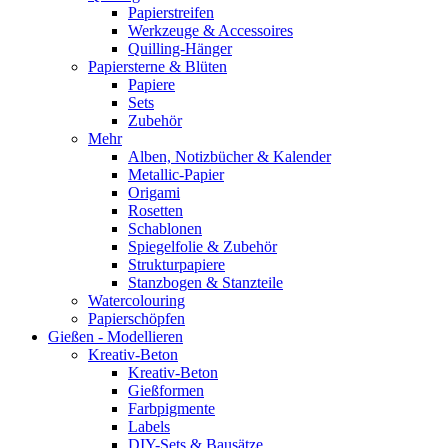
Papierstreifen
Werkzeuge & Accessoires
Quilling-Hänger
Papiersterne & Blüten
Papiere
Sets
Zubehör
Mehr
Alben, Notizbücher & Kalender
Metallic-Papier
Origami
Rosetten
Schablonen
Spiegelfolie & Zubehör
Strukturpapiere
Stanzbogen & Stanzteile
Watercolouring
Papierschöpfen
Gießen - Modellieren
Kreativ-Beton
Kreativ-Beton
Gießformen
Farbpigmente
Labels
DIY-Sets & Bausätze