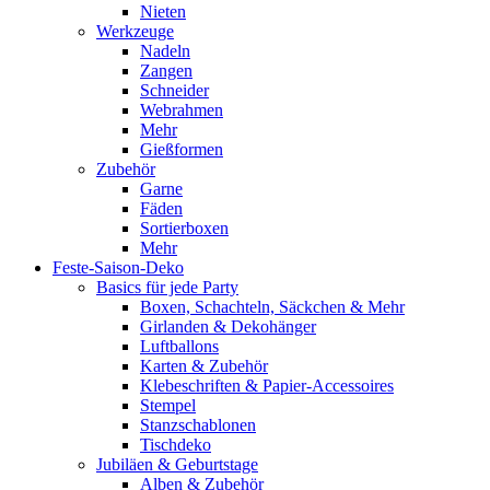
Nieten
Werkzeuge
Nadeln
Zangen
Schneider
Webrahmen
Mehr
Gießformen
Zubehör
Garne
Fäden
Sortierboxen
Mehr
Feste-Saison-Deko
Basics für jede Party
Boxen, Schachteln, Säckchen & Mehr
Girlanden & Dekohänger
Luftballons
Karten & Zubehör
Klebeschriften & Papier-Accessoires
Stempel
Stanzschablonen
Tischdeko
Jubiläen & Geburtstage
Alben & Zubehör