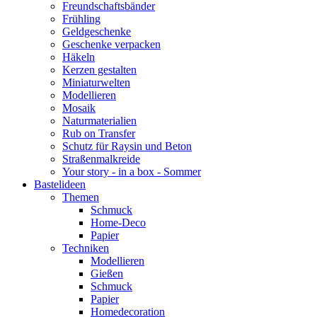
Freundschaftsbänder
Frühling
Geldgeschenke
Geschenke verpacken
Häkeln
Kerzen gestalten
Miniaturwelten
Modellieren
Mosaik
Naturmaterialien
Rub on Transfer
Schutz für Raysin und Beton
Straßenmalkreide
Your story - in a box - Sommer
Bastelideen
Themen
Schmuck
Home-Deco
Papier
Techniken
Modellieren
Gießen
Schmuck
Papier
Homedecoration