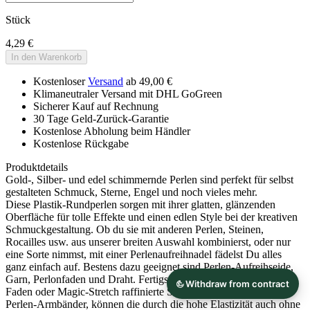
Stück
4,29 €
In den Warenkorb
Kostenloser
Versand
ab 49,00 €
Klimaneutraler Versand mit DHL GoGreen
Sicherer Kauf auf Rechnung
30 Tage Geld-Zurück-Garantie
Kostenlose Abholung beim Händler
Kostenlose Rückgabe
Produktdetails
Gold-, Silber- und edel schimmernde Perlen sind perfekt für selbst
gestalteten Schmuck, Sterne, Engel und noch vieles mehr.
Diese Plastik-Rundperlen sorgen mit ihrer glatten, glänzenden
Oberfläche für tolle Effekte und einen edlen Style bei der kreativen
Schmuckgestaltung. Ob du sie mit anderen Perlen, Steinen,
Rocailles usw. aus unserer breiten Auswahl kombinierst, oder nur
eine Sorte nimmst, mit einer Perlenaufreihnadel fädelst Du alles
ganz einfach auf. Bestens dazu geeignet sind Perlen-Aufreihseide,
Garn, Perlonfaden und Draht. Fertigst Du aus elastischem Gummi-
Faden oder Magic-Stretch raffinierte Schmuckstücke, wie z. B.
Perlen-Armbänder, können die durch die hohe Elastizität auch ohne