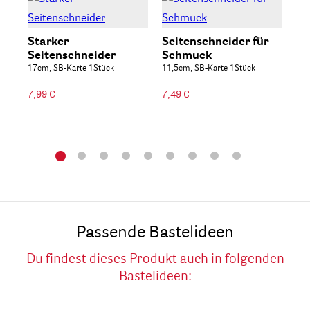
Za
Set
Starker
Seitenschneider für
Seitenschneider
Schmuck
19
17cm, SB-Karte 1Stück
11,5cm, SB-Karte 1Stück
7,99 €
7,49 €
Passende Bastelideen
Du findest dieses Produkt auch in folgenden
Bastelideen: