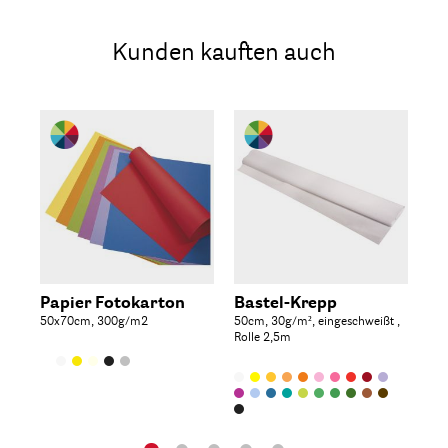
Kunden kauften auch
Papier Fotokarton
Bastel-Krepp
To
50x70cm, 300g/m2
50cm, 30g/m², eingeschweißt ,
DI
Rolle 2,5m
130
Far