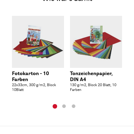
Fotokarton - 10
Tonzeichenpapier,
Tr
Farben
DIN A4
10
22x33cm, 300 g/m2, Block
130 g/m2, Block 20 Blatt, 10
20x
10Blatt
Farben
10