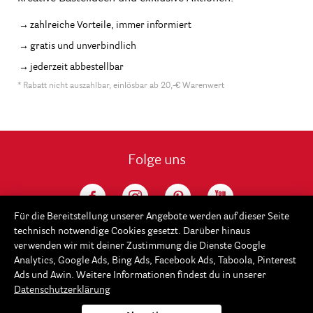
zahlreiche Vorteile, immer informiert
gratis und unverbindlich
jederzeit abbestellbar
* Rabatt nicht auszahlbar, einlösbar ab 20,-€ Warenwert
Folge uns
Für die Bereitstellung unserer Angebote werden auf dieser Seite
technisch notwendige Cookies gesetzt. Darüber hinaus
verwenden wir mit deiner Zustimmung die Dienste Google
Analytics, Google Ads, Bing Ads, Facebook Ads, Taboola, Pinterest
Ads und Awin. Weitere Informationen findest du in unserer
Datenschutzerklärung
Service