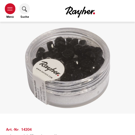
Menü
Suche
Art.-Nr.
14204