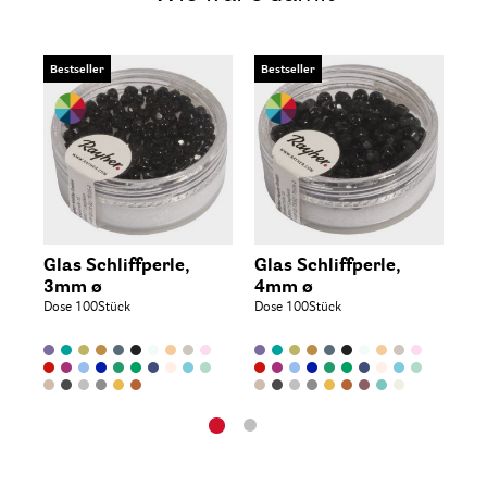
Bestseller
Bestseller
Be
Glas Schliffperle,
Glas Schliffperle,
Gl
3mm ø
4mm ø
6
Dose 100Stück
Dose 100Stück
Dos