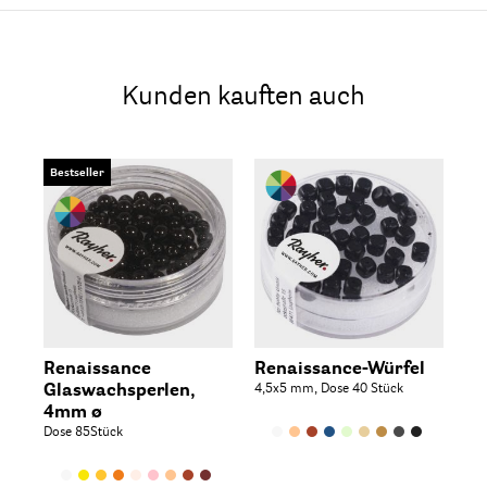
Kunden kauften auch
Bestseller
Be
Renaissance
Renaissance-Würfel
Re
Glaswachsperlen,
4,5x5 mm, Dose 40 Stück
Gl
4mm ø
8
Dose 85Stück
Dos