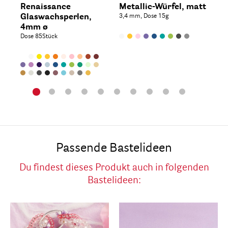
Renaissance
Metallic-Würfel, matt
Ro
Glaswachsperlen,
3,4 mm, Dose 15g
mi
4mm ø
Dos
Dose 85Stück
Passende Bastelideen
Du findest dieses Produkt auch in folgenden
Bastelideen: