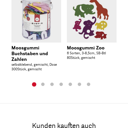
Moosgummi
Moosgummi Zoo
M
Buchstaben und
6 Sorten, 3-8,5cm, SB-Btl
7 S
80Stück, gemischt
120
Zahlen
selbstklebend, gemischt, Dose
300Stück, gemischt
Kunden kauften auch