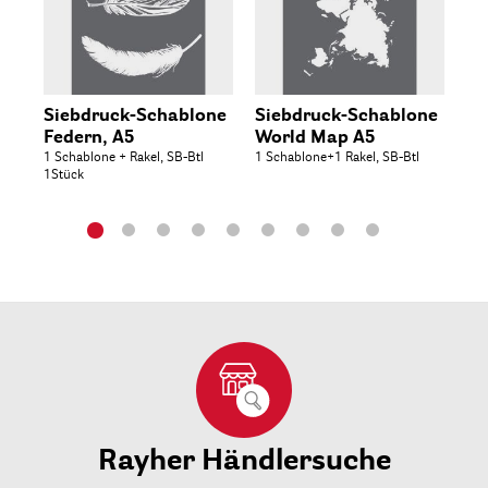
Siebdruck-Schablone
Siebdruck-Schablone
Si
Federn, A5
World Map A5
Bl
1 Schablone + Rakel, SB-Btl
1 Schablone+1 Rakel, SB-Btl
1 S
1Stück
Rayher Händlersuche