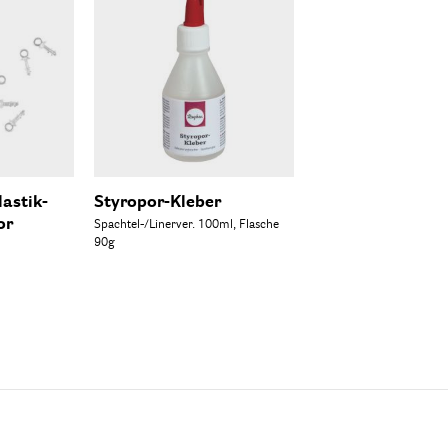
lastik-
Styropor-Kleber
or
Spachtel-/Linerver. 100ml, Flasche
90g