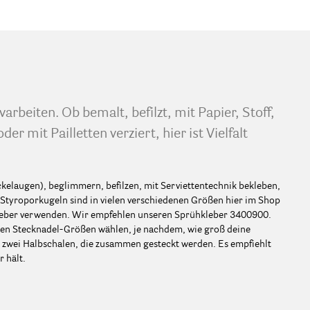
arbeiten. Ob bemalt, befilzt, mit Papier, Stoff,
r mit Pailletten verziert, hier ist Vielfalt
kelaugen), beglimmern, befilzen, mit Serviettentechnik bekleben,
f. Styroporkugeln sind in vielen verschiedenen Größen hier im Shop
 Kleber verwenden. Wir empfehlen unseren Sprühkleber 3400900.
nen Stecknadel-Größen wählen, je nachdem, wie groß deine
s zwei Halbschalen, die zusammen gesteckt werden. Es empfiehlt
r hält.