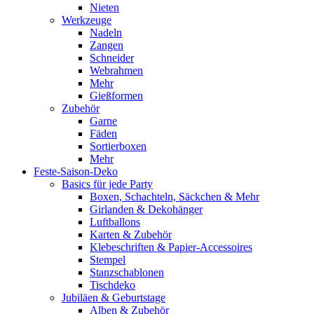
Nieten
Werkzeuge
Nadeln
Zangen
Schneider
Webrahmen
Mehr
Gießformen
Zubehör
Garne
Fäden
Sortierboxen
Mehr
Feste-Saison-Deko
Basics für jede Party
Boxen, Schachteln, Säckchen & Mehr
Girlanden & Dekohänger
Luftballons
Karten & Zubehör
Klebeschriften & Papier-Accessoires
Stempel
Stanzschablonen
Tischdeko
Jubiläen & Geburtstage
Alben & Zubehör