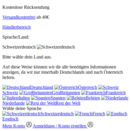
Kostenlose Rücksendung
Versandkostenfrei
ab 49€
Händlerbereich
Sprache/Land:
Schweizerdeutsch
Bitte wähle dein Land aus.
Auf diese Weise können wir dir alle benötigten Informationen
anzeigen, da wir nur innerhalb Deutschlands und nach Österreich
liefern.
Deutschland
Österreich
Schweiz
Großbritannien
Frankreich
Italien
Spanien
Belgien
Niederlande
Rest der Welt
Wähle deine Sprache
Schweizerdeutsch
French
Englisch
Mein Konto
Anmeldung / Konto erstellen