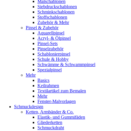
Malschablonen
Siebdruckschablonen
Schminkschablonen
Stoffschablonen
Zubehör & Mehr
Pinsel & Zubehör
Aquarellpinsel
Acryl- & Ölpinsel
Pinsel-Sets
Pinselzubehör
Schablonierpinsel
Schule & Hobby
Schwämme & Schwammpinsel
Spezialpinsel
Mehr
Basics
Keilrahmen
Textilartikel zum Bemalen
Mehr
Fenster-Malvorlagen
Schmuckdesign
Ketten, Armbänder & Co.
Elastik- und Gummifäden
Gliederketten
Schmuckdraht