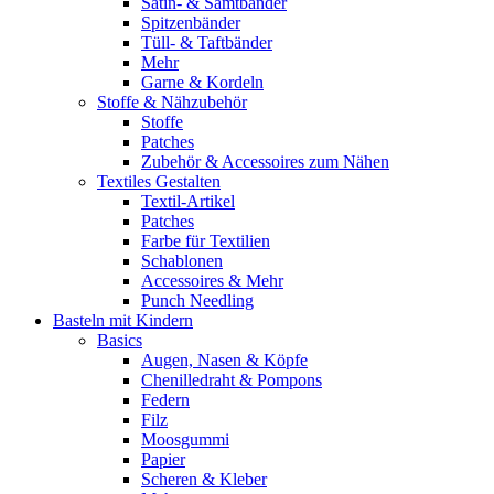
Satin- & Samtbänder
Spitzenbänder
Tüll- & Taftbänder
Mehr
Garne & Kordeln
Stoffe & Nähzubehör
Stoffe
Patches
Zubehör & Accessoires zum Nähen
Textiles Gestalten
Textil-Artikel
Patches
Farbe für Textilien
Schablonen
Accessoires & Mehr
Punch Needling
Basteln mit Kindern
Basics
Augen, Nasen & Köpfe
Chenilledraht & Pompons
Federn
Filz
Moosgummi
Papier
Scheren & Kleber