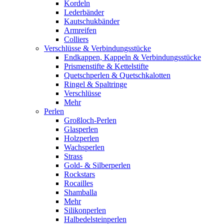
Kordeln
Lederbänder
Kautschukbänder
Armreifen
Colliers
Verschlüsse & Verbindungsstücke
Endkappen, Kappeln & Verbindungsstücke
Prismenstifte & Kettelstifte
Quetschperlen & Quetschkalotten
Ringel & Spaltringe
Verschlüsse
Mehr
Perlen
Großloch-Perlen
Glasperlen
Holzperlen
Wachsperlen
Strass
Gold- & Silberperlen
Rockstars
Rocailles
Shamballa
Mehr
Silikonperlen
Halbedelsteinperlen