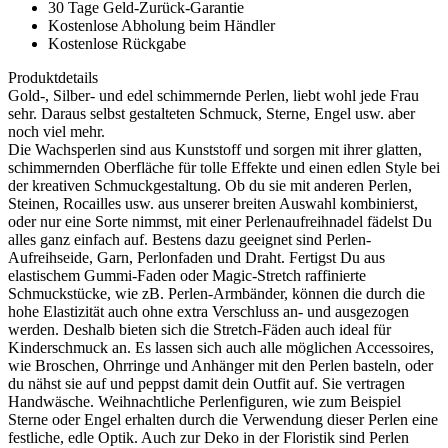
30 Tage Geld-Zurück-Garantie
Kostenlose Abholung beim Händler
Kostenlose Rückgabe
Produktdetails
Gold-, Silber- und edel schimmernde Perlen, liebt wohl jede Frau
sehr. Daraus selbst gestalteten Schmuck, Sterne, Engel usw. aber
noch viel mehr.
Die Wachsperlen sind aus Kunststoff und sorgen mit ihrer glatten,
schimmernden Oberfläche für tolle Effekte und einen edlen Style bei
der kreativen Schmuckgestaltung. Ob du sie mit anderen Perlen,
Steinen, Rocailles usw. aus unserer breiten Auswahl kombinierst,
oder nur eine Sorte nimmst, mit einer Perlenaufreihnadel fädelst Du
alles ganz einfach auf. Bestens dazu geeignet sind Perlen-
Aufreihseide, Garn, Perlonfaden und Draht. Fertigst Du aus
elastischem Gummi-Faden oder Magic-Stretch raffinierte
Schmuckstücke, wie zB. Perlen-Armbänder, können die durch die
hohe Elastizität auch ohne extra Verschluss an- und ausgezogen
werden. Deshalb bieten sich die Stretch-Fäden auch ideal für
Kinderschmuck an. Es lassen sich auch alle möglichen Accessoires,
wie Broschen, Ohrringe und Anhänger mit den Perlen basteln, oder
du nähst sie auf und peppst damit dein Outfit auf. Sie vertragen
Handwäsche. Weihnachtliche Perlenfiguren, wie zum Beispiel
Sterne oder Engel erhalten durch die Verwendung dieser Perlen eine
festliche, edle Optik. Auch zur Deko in der Floristik sind Perlen