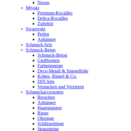
Neons
Miyuki
Premium-Rocailles
Delica-Rocailles
Zubehör
Swarovski
Perlen
Anhänger
Schmuck-Sets
Schmuck-Beton
Schmuck-Beton
Gießformen
Farbpigmente
Deco-Metall & Spiegelfolie
Ketten, Ringel & Co.
DIY-Sets
Verpacken und Verzieren
Schmuckaccessoires
Broschen
Anhänger
Haarspangen
Ringe
Ohrringe
Schlüsselringe
Strasssteine