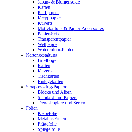
Japan- & Blumenseide
Karten
Kraftpapier
Krepppapier
Kuverts
Motivkartons & Papier-Accessoires
Papier-Sets
Transparentpapier
Wellpappe
Watercolour-Papier
Kartengestaltung
Briefbögen
Karten
Kuverts
Tischkarten
Einlegekarten
Scrapbooking-Papiere
Blöcke und Alben
Standard und Papiere
Trend-Papiere und Serien
Folien
Klebefolie
Metallic-Folien
Prägefolie
Spiegelfolie