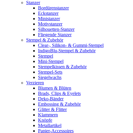
Stanzer
Bordürenstanzer
Eckstanzer
Ministanzer
Motivstanzer
Silhouetten-Stanzer
Fliegende Stanzer
Stempel & Zubehör
Clear-, Silikon- & Gummi-Stempel
IndigoBlu-Stempel & Zubehör
Stempel
Mini-Stempel
Stempelkissen & Zubehör
Stempel-Sets
Siegelwachs
Verzieren
Blumen & Blüten
Brads, Clips & Eyelets
Deko-Bänder
Embossing & Zubehör
Glitter & Flitter
Klammern
Knöpfe
Metallartikel
Papier-Accessoires