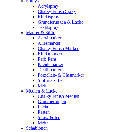
Sprays
Acrylspray
Chalky Finish Spray
Effektspray
Grundierungen & Lacke
Textilspray
Marker & Stifte
Acrylmarker
Allesmarker
Chalky Finish Marker
Effektmarker
Farb-Pens
Kreidemarker
Textilmarker
Porzellan- & Glasmarker
Stoffmalstifte
Mehr
Medien & Lacke
Chalky Finish Medien
Grundierungen
Lacke
Pasten
Snow & Ice
Mehr
Schablonen