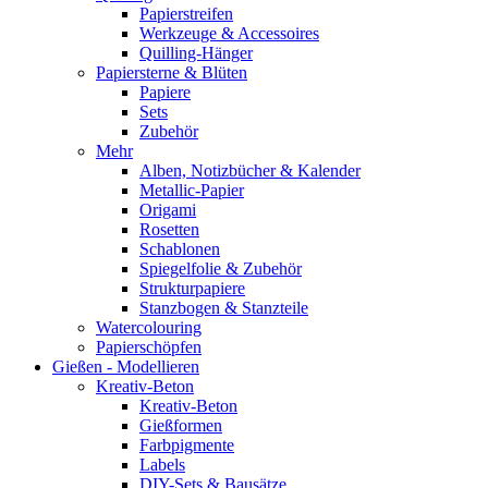
Papierstreifen
Werkzeuge & Accessoires
Quilling-Hänger
Papiersterne & Blüten
Papiere
Sets
Zubehör
Mehr
Alben, Notizbücher & Kalender
Metallic-Papier
Origami
Rosetten
Schablonen
Spiegelfolie & Zubehör
Strukturpapiere
Stanzbogen & Stanzteile
Watercolouring
Papierschöpfen
Gießen - Modellieren
Kreativ-Beton
Kreativ-Beton
Gießformen
Farbpigmente
Labels
DIY-Sets & Bausätze