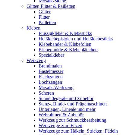
Mosaik-Steine
Glitter, Flitter & Pailletten
Glitter
Flitter
Pailletten
Kleben
Flüssigkleber & Klebesticks
Heißklebepistolen und Heißklebesticks
Klebebänder & Klebefolien
Klebepunkte & Klebeplättchen
Spezialkleber
Werkzeug
Brandmalen
Bastelmesser
Flachzangen
Lochzangen
Mosaik-Werkzeug
Scheren
Schneidegeräte und Zubehör
Stanz-, Binde- und Prägemaschinen
Unterlagen, Lineale und mehr
Webrahmen & Zubehör
Werkzeug zur Schmuckbearbeitung
Werkzeuge zum Filzen
Werkzeuge zum Häkeln, Stricken, Fädeln