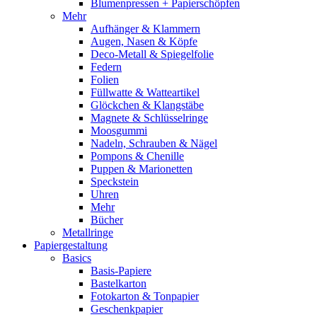
Blumenpressen + Papierschöpfen
Mehr
Aufhänger & Klammern
Augen, Nasen & Köpfe
Deco-Metall & Spiegelfolie
Federn
Folien
Füllwatte & Watteartikel
Glöckchen & Klangstäbe
Magnete & Schlüsselringe
Moosgummi
Nadeln, Schrauben & Nägel
Pompons & Chenille
Puppen & Marionetten
Speckstein
Uhren
Mehr
Bücher
Metallringe
Papiergestaltung
Basics
Basis-Papiere
Bastelkarton
Fotokarton & Tonpapier
Geschenkpapier