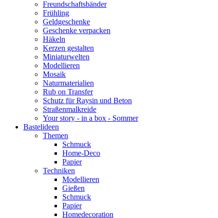
Freundschaftsbänder
Frühling
Geldgeschenke
Geschenke verpacken
Häkeln
Kerzen gestalten
Miniaturwelten
Modellieren
Mosaik
Naturmaterialien
Rub on Transfer
Schutz für Raysin und Beton
Straßenmalkreide
Your story - in a box - Sommer
Bastelideen
Themen
Schmuck
Home-Deco
Papier
Techniken
Modellieren
Gießen
Schmuck
Papier
Homedecoration