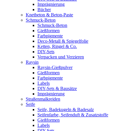
Imprägnierung
Bücher
Knetbeton & Beton-Paste
Schmuck-Beton
Schmuck-Beton
Gießformen
Farbpigmente
Deco-Metall & Spiegelfolie
Ketten, Ringel & Co.
DIY-Sets
Verpacken und Verzieren
Raysin
Raysin-Gießpulver
Gießformen
Farbpigmente
Labels
DIY-Sets & Bausätze
Imprägnierung
Straßenmalkreiden
Seife
Seife, Badekugeln & Badesalz
Seifenfarbe, Seifenduft & Zusatzstoffe
Gießformen
Labels
DIY-Sets