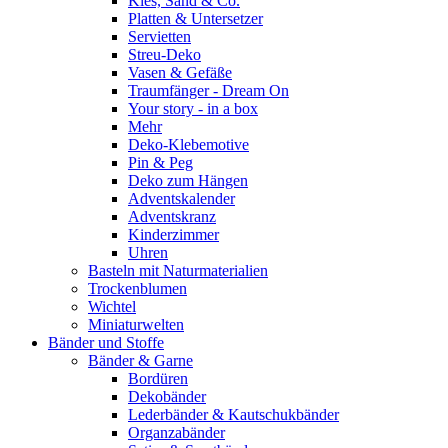
Kies, Sand & Co.
Platten & Untersetzer
Servietten
Streu-Deko
Vasen & Gefäße
Traumfänger - Dream On
Your story - in a box
Mehr
Deko-Klebemotive
Pin & Peg
Deko zum Hängen
Adventskalender
Adventskranz
Kinderzimmer
Uhren
Basteln mit Naturmaterialien
Trockenblumen
Wichtel
Miniaturwelten
Bänder und Stoffe
Bänder & Garne
Bordüren
Dekobänder
Lederbänder & Kautschukbänder
Organzabänder