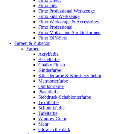
Fimo Effect
Fimo kids
Fimo Professional Werkzeuge
Fimo kids Werkzeuge
Fimo Werkzeuge & Accessoires
Fimo Professional
Fimo Motiv- und Strukturformen
Fimo DIY-Sets
Farben & Zubehör
Farben
Acrylfarbe
Bastelfarbe
Chalky Finish
Kinderfarbe
Künstlerfarbe & Künstlerzubehör
Marmorierfarbe
Outdoorfarbe
Plakatfarbe
Siebdruck-Schablonierfarbe
Textilfarbe
Schminkfarbe
Tafelfarbe
Window Color
Mehr
Glow in the dark