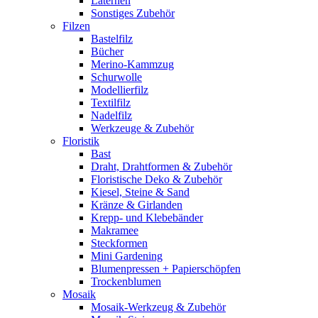
Laternen
Sonstiges Zubehör
Filzen
Bastelfilz
Bücher
Merino-Kammzug
Schurwolle
Modellierfilz
Textilfilz
Nadelfilz
Werkzeuge & Zubehör
Floristik
Bast
Draht, Drahtformen & Zubehör
Floristische Deko & Zubehör
Kiesel, Steine & Sand
Kränze & Girlanden
Krepp- und Klebebänder
Makramee
Steckformen
Mini Gardening
Blumenpressen + Papierschöpfen
Trockenblumen
Mosaik
Mosaik-Werkzeug & Zubehör