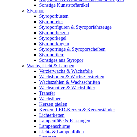
Sonstige Kunststoffartikel
Styropor
Styroporbüsten
Styroporeier
Styroporfiguren & Styroporfahrzeuge
Styroporherzen
Styroporkegel
Styroporkugeln
Styroporringe & Styroporscheiben
Styroportiere
Sonstiges aus Styropor
Wachs, Licht & Lampen
Verzierwachs & Wachsfolie
Wachsborten & Wachszierstreifen
Wachszahlen & Wachsschriften
Wachsmotive & Wachsbilder
Transfer
Wachsliner
Kerzen gießen
Kerzen, LED-Kerzen & Kerzenständer
Lichterketten
Lampenfüße & Fassungen
Lampenschirme
Licht- & Lampenfolien