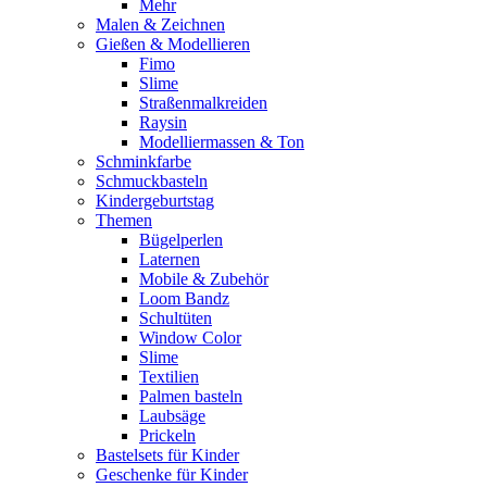
Mehr
Malen & Zeichnen
Gießen & Modellieren
Fimo
Slime
Straßenmalkreiden
Raysin
Modelliermassen & Ton
Schminkfarbe
Schmuckbasteln
Kindergeburtstag
Themen
Bügelperlen
Laternen
Mobile & Zubehör
Loom Bandz
Schultüten
Window Color
Slime
Textilien
Palmen basteln
Laubsäge
Prickeln
Bastelsets für Kinder
Geschenke für Kinder