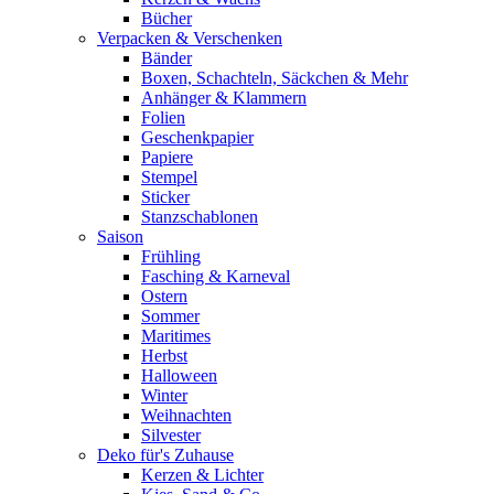
Bücher
Verpacken & Verschenken
Bänder
Boxen, Schachteln, Säckchen & Mehr
Anhänger & Klammern
Folien
Geschenkpapier
Papiere
Stempel
Sticker
Stanzschablonen
Saison
Frühling
Fasching & Karneval
Ostern
Sommer
Maritimes
Herbst
Halloween
Winter
Weihnachten
Silvester
Deko für's Zuhause
Kerzen & Lichter