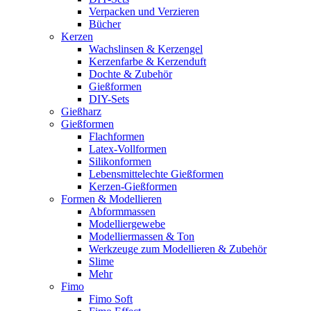
Verpacken und Verzieren
Bücher
Kerzen
Wachslinsen & Kerzengel
Kerzenfarbe & Kerzenduft
Dochte & Zubehör
Gießformen
DIY-Sets
Gießharz
Gießformen
Flachformen
Latex-Vollformen
Silikonformen
Lebensmittelechte Gießformen
Kerzen-Gießformen
Formen & Modellieren
Abformmassen
Modelliergewebe
Modelliermassen & Ton
Werkzeuge zum Modellieren & Zubehör
Slime
Mehr
Fimo
Fimo Soft