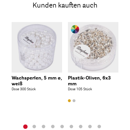
Kunden kauften auch
Wachsperlen, 5 mm ø,
Plastik-Oliven, 6x3
Pl
weiß
mm
m
Dose 300 Stück
Dose 105 Stück
Dos