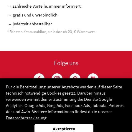
zahlreiche Vorteile, immer informiert
gratis und unverbindlich
jederzeit abbestellbar
* Rabatt nicht auszahlbar, einlösbar ab 20,-€ Warenwert
Folge uns
Für die Bereitstellung unserer Angebote werden auf dieser Seite
technisch notwendige Cookies gesetzt. Darüber hinaus
verwenden wir mit deiner Zustimmung die Dienste Google
Analytics, Google Ads, Bing Ads, Facebook Ads, Taboola, Pinterest
Ads und Awin. Weitere Informationen findest du in unserer
Datenschutzerklärung
Service
Akzeptieren