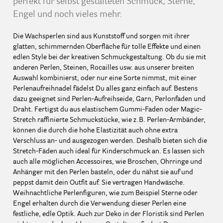
perfekt für selbst gestalteten Schmuck, Sterne,
Engel und noch vieles mehr.
Die Wachsperlen sind aus Kunststoff und sorgen mit ihrer
glatten, schimmernden Oberfläche für tolle Effekte und einen
edlen Style bei der kreativen Schmuckgestaltung. Ob du sie mit
anderen Perlen, Steinen, Rocailles usw. aus unserer breiten
Auswahl kombinierst, oder nur eine Sorte nimmst, mit einer
Perlenaufreihnadel fädelst Du alles ganz einfach auf. Bestens
dazu geeignet sind Perlen-Aufreihseide, Garn, Perlonfaden und
Draht. Fertigst du aus elastischem Gummi-Faden oder Magic-
Stretch raffinierte Schmuckstücke, wie z.B. Perlen-Armbänder,
können die durch die hohe Elastizität auch ohne extra
Verschluss an- und ausgezogen werden. Deshalb bieten sich die
Stretch-Fäden auch ideal für Kinderschmuck an. Es lassen sich
auch alle möglichen Accessoires, wie Broschen, Ohrringe und
Anhänger mit den Perlen basteln, oder du nähst sie auf und
peppst damit dein Outfit auf. Sie vertragen Handwäsche.
Weihnachtliche Perlenfiguren, wie zum Beispiel Sterne oder
Engel erhalten durch die Verwendung dieser Perlen eine
festliche, edle Optik. Auch zur Deko in der Floristik sind Perlen