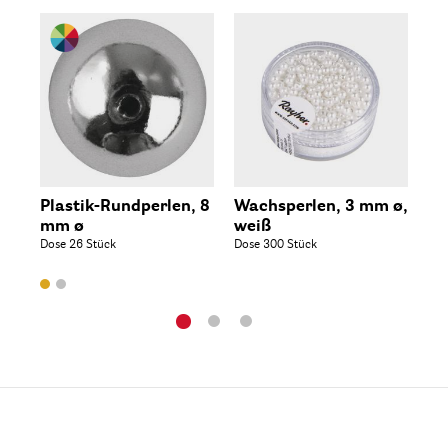
Plastik-Rundperlen, 8
Wachsperlen, 3 mm ø,
Wa
mm ø
weiß
we
Dose 26 Stück
Dose 300 Stück
Dos