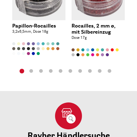
Papillon-Rocailles
Rocailles, 2 mm ø,
Ro
3,2x6,5mm, Dose 18g
mit Silbereinzug
op
Dose 17g
Dos
Rayher Händlersuche