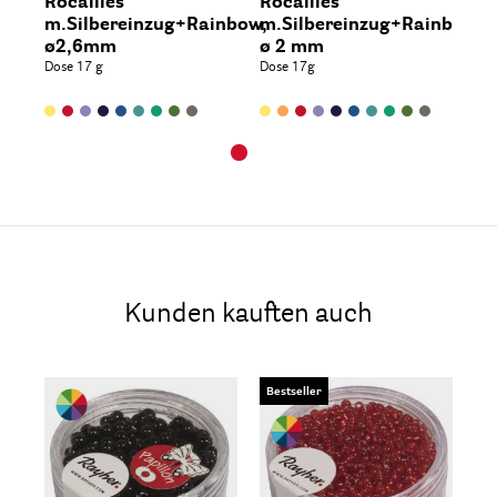
Rocailles
Rocailles
m.Silbereinzug+Rainbow,
m.Silbereinzug+Rainbow,
ø2,6mm
ø 2 mm
Dose 17 g
Dose 17g
Kunden kauften auch
Bestseller
Be