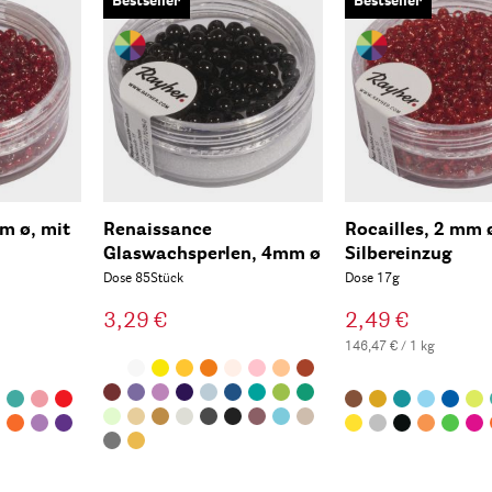
Bestseller
Bestseller
mm ø, mit
Renaissance
Rocailles, 2 mm 
Glaswachsperlen, 4mm ø
Silbereinzug
Dose 85Stück
Dose 17g
3,29 €
2,49 €
146,47 € / 1 kg