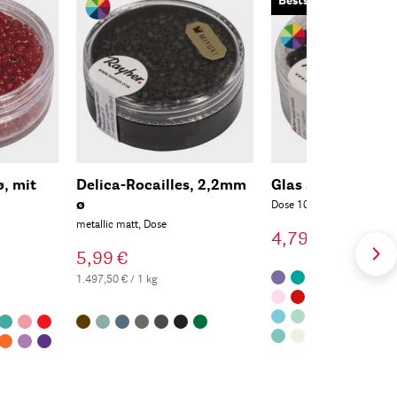
Bestseller
ø, mit
Delica-Rocailles, 2,2mm
Glas Schliffperle
ø
Dose 100Stück
metallic matt, Dose
4,79 €
5,99 €
1.497,50 € / 1 kg