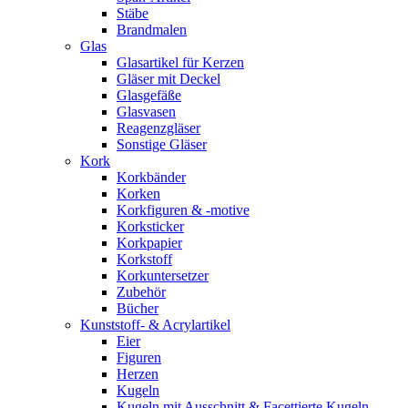
Stäbe
Brandmalen
Glas
Glasartikel für Kerzen
Gläser mit Deckel
Glasgefäße
Glasvasen
Reagenzgläser
Sonstige Gläser
Kork
Korkbänder
Korken
Korkfiguren & -motive
Korksticker
Korkpapier
Korkstoff
Korkuntersetzer
Zubehör
Bücher
Kunststoff- & Acrylartikel
Eier
Figuren
Herzen
Kugeln
Kugeln mit Ausschnitt & Facettierte Kugeln