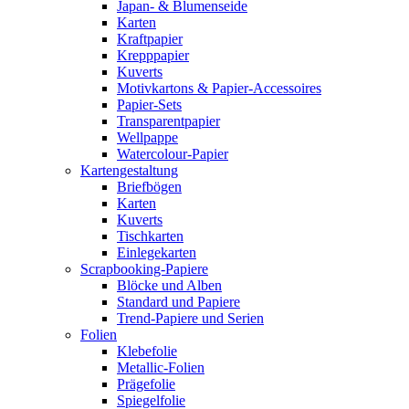
Japan- & Blumenseide
Karten
Kraftpapier
Krepppapier
Kuverts
Motivkartons & Papier-Accessoires
Papier-Sets
Transparentpapier
Wellpappe
Watercolour-Papier
Kartengestaltung
Briefbögen
Karten
Kuverts
Tischkarten
Einlegekarten
Scrapbooking-Papiere
Blöcke und Alben
Standard und Papiere
Trend-Papiere und Serien
Folien
Klebefolie
Metallic-Folien
Prägefolie
Spiegelfolie