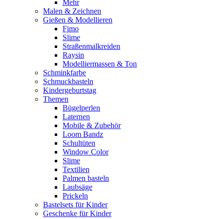
Mehr
Malen & Zeichnen
Gießen & Modellieren
Fimo
Slime
Straßenmalkreiden
Raysin
Modelliermassen & Ton
Schminkfarbe
Schmuckbasteln
Kindergeburtstag
Themen
Bügelperlen
Laternen
Mobile & Zubehör
Loom Bandz
Schultüten
Window Color
Slime
Textilien
Palmen basteln
Laubsäge
Prickeln
Bastelsets für Kinder
Geschenke für Kinder