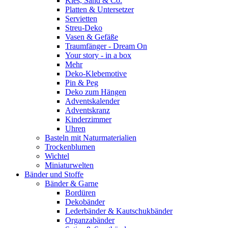
Kies, Sand & Co.
Platten & Untersetzer
Servietten
Streu-Deko
Vasen & Gefäße
Traumfänger - Dream On
Your story - in a box
Mehr
Deko-Klebemotive
Pin & Peg
Deko zum Hängen
Adventskalender
Adventskranz
Kinderzimmer
Uhren
Basteln mit Naturmaterialien
Trockenblumen
Wichtel
Miniaturwelten
Bänder und Stoffe
Bänder & Garne
Bordüren
Dekobänder
Lederbänder & Kautschukbänder
Organzabänder