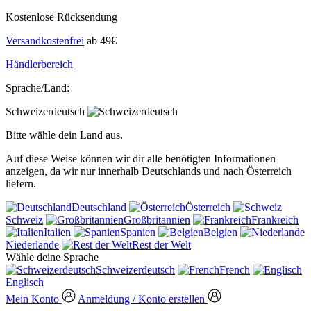
Kostenlose Rücksendung
Versandkostenfrei
ab 49€
Händlerbereich
Sprache/Land:
Schweizerdeutsch
Bitte wähle dein Land aus.
Auf diese Weise können wir dir alle benötigten Informationen
anzeigen, da wir nur innerhalb Deutschlands und nach Österreich
liefern.
Deutschland
Österreich
Schweiz
Großbritannien
Frankreich
Italien
Spanien
Belgien
Niederlande
Rest der Welt
Wähle deine Sprache
Schweizerdeutsch
French
Englisch
Mein Konto
Anmeldung / Konto erstellen