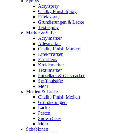
Sprays
Acrylspray
Chalky Finish Spray
Effektspray
Grundierungen & Lacke
Textilspray
Marker & Stifte
Acrylmarker
Allesmarker
Chalky Finish Marker
Effektmarker
Farb-Pens
Kreidemarker
Textilmarker
Porzellan- & Glasmarker
Stoffmalstifte
Mehr
Medien & Lacke
Chalky Finish Medien
Grundierungen
Lacke
Pasten
Snow & Ice
Mehr
Schablonen