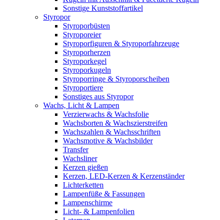
Sonstige Kunststoffartikel
Styropor
Styroporbüsten
Styroporeier
Styroporfiguren & Styroporfahrzeuge
Styroporherzen
Styroporkegel
Styroporkugeln
Styroporringe & Styroporscheiben
Styroportiere
Sonstiges aus Styropor
Wachs, Licht & Lampen
Verzierwachs & Wachsfolie
Wachsborten & Wachszierstreifen
Wachszahlen & Wachsschriften
Wachsmotive & Wachsbilder
Transfer
Wachsliner
Kerzen gießen
Kerzen, LED-Kerzen & Kerzenständer
Lichterketten
Lampenfüße & Fassungen
Lampenschirme
Licht- & Lampenfolien