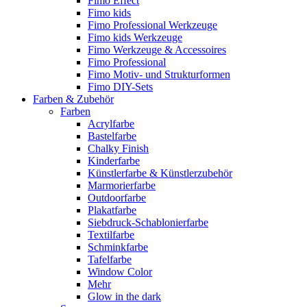
Fimo Effect
Fimo kids
Fimo Professional Werkzeuge
Fimo kids Werkzeuge
Fimo Werkzeuge & Accessoires
Fimo Professional
Fimo Motiv- und Strukturformen
Fimo DIY-Sets
Farben & Zubehör
Farben
Acrylfarbe
Bastelfarbe
Chalky Finish
Kinderfarbe
Künstlerfarbe & Künstlerzubehör
Marmorierfarbe
Outdoorfarbe
Plakatfarbe
Siebdruck-Schablonierfarbe
Textilfarbe
Schminkfarbe
Tafelfarbe
Window Color
Mehr
Glow in the dark