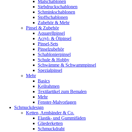
Malschablonen
Siebdruckschablonen
Schminkschablonen
Stoffschablonen
Zubehör & Mehr
Pinsel & Zubehör
Aquarellpinsel
Acryl- & Ölpinsel
Pinsel-Sets
Pinselzubehör
Schablonierpinsel
Schule & Hobby
Schwämme & Schwammpinsel
Spezialpinsel
Mehr
Basics
Keilrahmen
Textilartikel zum Bemalen
Mehr
Fenster-Malvorlagen
Schmuckdesign
Ketten, Armbänder & Co.
Elastik- und Gummifäden
Gliederketten
Schmuckdraht