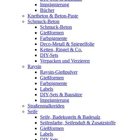
Imprägnierung
Bücher
Knetbeton & Beton-Paste
Schmuck-Beton
Schmuck-Beton
Gießformen
Farbpigmente
Deco-Metall & Spiegelfolie
Ketten, Ringel & Co.
DIY-Sets
Verpacken und Verzieren
Raysin
Raysin-Gießpulver
Gießformen
Farbpigmente
Labels
DIY-Sets & Bausätze
Imprägnierung
Straßenmalkreiden
Seife
Seife, Badekugeln & Badesalz
Seifenfarbe, Seifenduft & Zusatzstoffe
Gießformen
Labels
DIY-Sets