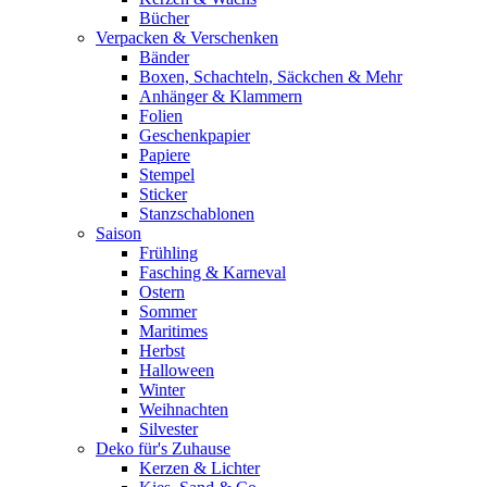
Bücher
Verpacken & Verschenken
Bänder
Boxen, Schachteln, Säckchen & Mehr
Anhänger & Klammern
Folien
Geschenkpapier
Papiere
Stempel
Sticker
Stanzschablonen
Saison
Frühling
Fasching & Karneval
Ostern
Sommer
Maritimes
Herbst
Halloween
Winter
Weihnachten
Silvester
Deko für's Zuhause
Kerzen & Lichter