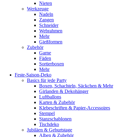
Nieten
Werkzeuge
Nadeln
Zangen
Schneider
Webrahmen
Mehr
Gießformen
Zubehör
Garne
Fäden
Sortierboxen
Mehr
Feste-Saison-Deko
Basics für jede Party
Boxen, Schachteln, Säckchen & Mehr
Girlanden & Dekohänger
Luftballons
Karten & Zubehör
Klebeschriften & Papier-Accessoires
Stempel
Stanzschablonen
Tischdeko
Jubiläen & Geburtstage
Alben & Zubehör