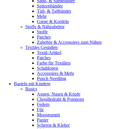
Satin- & Samtbänder
Spitzenbänder
Tüll- & Taftbänder
Mehr
Garne & Kordeln
Stoffe & Nähzubehör
Stoffe
Patches
Zubehör & Accessoires zum Nähen
Textiles Gestalten
Textil-Artikel
Patches
Farbe für Textilien
Schablonen
Accessoires & Mehr
Punch Needling
Basteln mit Kindern
Basics
Augen, Nasen & Köpfe
Chenilledraht & Pompons
Federn
Filz
Moosgummi
Papier
Scheren & Kleber