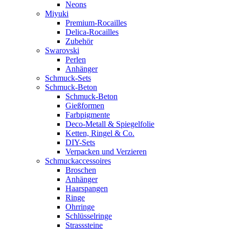
Neons
Miyuki
Premium-Rocailles
Delica-Rocailles
Zubehör
Swarovski
Perlen
Anhänger
Schmuck-Sets
Schmuck-Beton
Schmuck-Beton
Gießformen
Farbpigmente
Deco-Metall & Spiegelfolie
Ketten, Ringel & Co.
DIY-Sets
Verpacken und Verzieren
Schmuckaccessoires
Broschen
Anhänger
Haarspangen
Ringe
Ohrringe
Schlüsselringe
Strasssteine