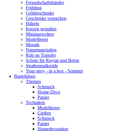
Freundschaftsbänder
Frühling
Geldgeschenke
Geschenke verpacken
Häkeln
Kerzen gestalten
Miniaturwelten
Modellieren
Mosaik
Naturmaterialien
Rub on Transfer
Schutz für Raysin und Beton
Straßenmalkreide
Your story - in a box - Sommer
Bastelideen
Themen
Schmuck
Home-Deco
Papier
Techniken
Modellieren
Gießen
Schmuck
Papier
Homedecoration