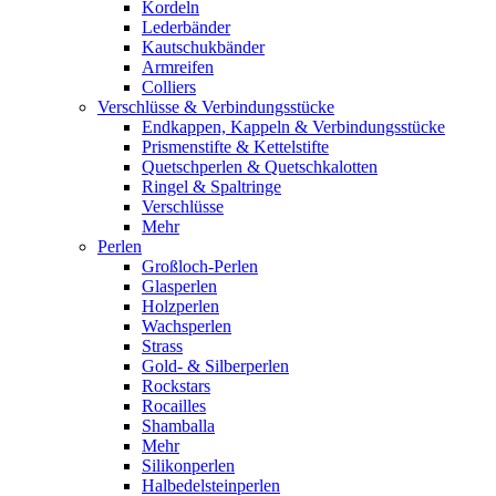
Kordeln
Lederbänder
Kautschukbänder
Armreifen
Colliers
Verschlüsse & Verbindungsstücke
Endkappen, Kappeln & Verbindungsstücke
Prismenstifte & Kettelstifte
Quetschperlen & Quetschkalotten
Ringel & Spaltringe
Verschlüsse
Mehr
Perlen
Großloch-Perlen
Glasperlen
Holzperlen
Wachsperlen
Strass
Gold- & Silberperlen
Rockstars
Rocailles
Shamballa
Mehr
Silikonperlen
Halbedelsteinperlen