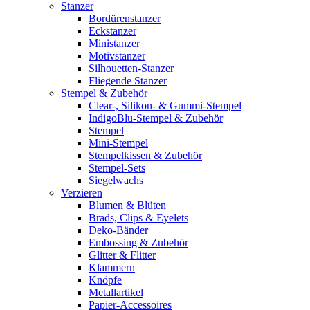
Stanzer
Bordürenstanzer
Eckstanzer
Ministanzer
Motivstanzer
Silhouetten-Stanzer
Fliegende Stanzer
Stempel & Zubehör
Clear-, Silikon- & Gummi-Stempel
IndigoBlu-Stempel & Zubehör
Stempel
Mini-Stempel
Stempelkissen & Zubehör
Stempel-Sets
Siegelwachs
Verzieren
Blumen & Blüten
Brads, Clips & Eyelets
Deko-Bänder
Embossing & Zubehör
Glitter & Flitter
Klammern
Knöpfe
Metallartikel
Papier-Accessoires