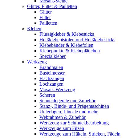
Mosaik-Steine
Glitter, Flitter & Pailletten
Glitter
Flitter
Pailletten
Kleben
Flüssigkleber & Klebesticks
Heißklebepistolen und Heißklebesticks
Klebebänder & Klebefolien
Klebepunkte & Klebeplättchen
Spezialkleber
Werkzeug
Brandmalen
Bastelmesser
Flachzangen
Lochzangen
Mosaik-Werkzeug
Scheren
Schneidegeräte und Zubehör
Stanz-, Binde- und Prägemaschinen
Unterlagen, Lineale und mehr
Webrahmen & Zubehör
Werkzeug zur Schmuckbearbeitung
Werkzeuge zum Filzen
Werkzeuge zum Häkeln, Stricken, Fädeln