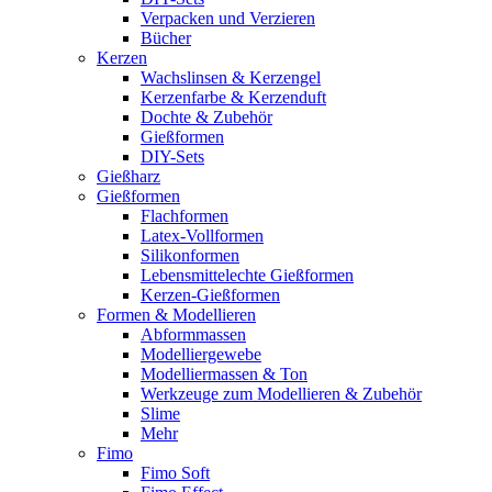
Verpacken und Verzieren
Bücher
Kerzen
Wachslinsen & Kerzengel
Kerzenfarbe & Kerzenduft
Dochte & Zubehör
Gießformen
DIY-Sets
Gießharz
Gießformen
Flachformen
Latex-Vollformen
Silikonformen
Lebensmittelechte Gießformen
Kerzen-Gießformen
Formen & Modellieren
Abformmassen
Modelliergewebe
Modelliermassen & Ton
Werkzeuge zum Modellieren & Zubehör
Slime
Mehr
Fimo
Fimo Soft