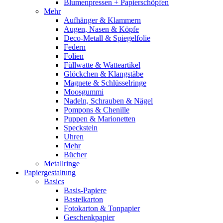
Blumenpressen + Papierschöpfen
Mehr
Aufhänger & Klammern
Augen, Nasen & Köpfe
Deco-Metall & Spiegelfolie
Federn
Folien
Füllwatte & Watteartikel
Glöckchen & Klangstäbe
Magnete & Schlüsselringe
Moosgummi
Nadeln, Schrauben & Nägel
Pompons & Chenille
Puppen & Marionetten
Speckstein
Uhren
Mehr
Bücher
Metallringe
Papiergestaltung
Basics
Basis-Papiere
Bastelkarton
Fotokarton & Tonpapier
Geschenkpapier