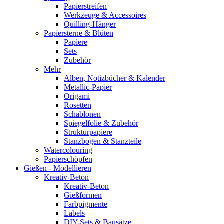
Papierstreifen
Werkzeuge & Accessoires
Quilling-Hänger
Papiersterne & Blüten
Papiere
Sets
Zubehör
Mehr
Alben, Notizbücher & Kalender
Metallic-Papier
Origami
Rosetten
Schablonen
Spiegelfolie & Zubehör
Strukturpapiere
Stanzbogen & Stanzteile
Watercolouring
Papierschöpfen
Gießen - Modellieren
Kreativ-Beton
Kreativ-Beton
Gießformen
Farbpigmente
Labels
DIY-Sets & Bausätze