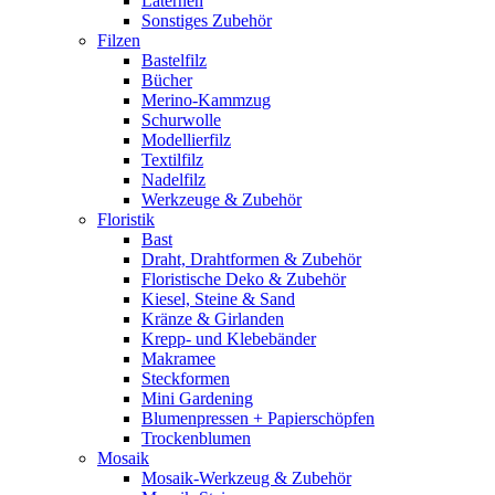
Laternen
Sonstiges Zubehör
Filzen
Bastelfilz
Bücher
Merino-Kammzug
Schurwolle
Modellierfilz
Textilfilz
Nadelfilz
Werkzeuge & Zubehör
Floristik
Bast
Draht, Drahtformen & Zubehör
Floristische Deko & Zubehör
Kiesel, Steine & Sand
Kränze & Girlanden
Krepp- und Klebebänder
Makramee
Steckformen
Mini Gardening
Blumenpressen + Papierschöpfen
Trockenblumen
Mosaik
Mosaik-Werkzeug & Zubehör