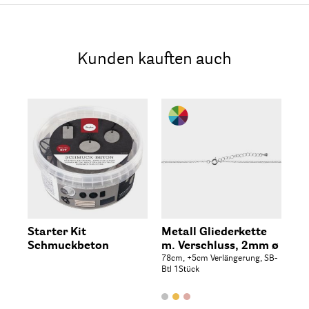
Kunden kauften auch
Starter Kit
Metall Gliederkette
Oh
Schmuckbeton
m. Verschluss, 2mm ø
20m
78cm, +5cm Verlängerung, SB-
Btl 1Stück