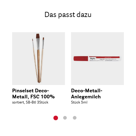
Das passt dazu
Pinselset Deco-
Deco-Metall-
De
Metall, FSC 100%
Anlegemilch
An
sortiert, SB-Btl 3Stück
Stück 5ml
im 