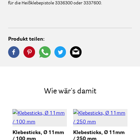
für die Heißklebepistole 3336300 oder 3337600.
Produkt teilen:
Wie wär's damit
Klebesticks, Ø 11mm
Klebesticks, Ø 11mm
Kl
/ 100 mm
/ 250 mm
1