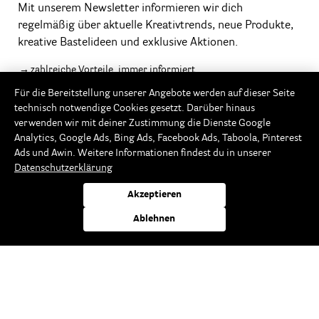
Mit unserem Newsletter informieren wir dich
regelmäßig über aktuelle Kreativtrends, neue Produkte,
kreative Bastelideen und exklusive Aktionen.
zahlreiche Vorteile, immer informiert
gratis und unverbindlich
Für die Bereitstellung unserer Angebote werden auf dieser Seite
technisch notwendige Cookies gesetzt. Darüber hinaus
jederzeit abbestellbar
verwenden wir mit deiner Zustimmung die Dienste Google
* Rabatt nicht auszahlbar, einlösbar ab 20,-€ Warenwert
Analytics, Google Ads, Bing Ads, Facebook Ads, Taboola, Pinterest
Ads und Awin. Weitere Informationen findest du in unserer
Datenschutzerklärung
Akzeptieren
Folge uns
Ablehnen