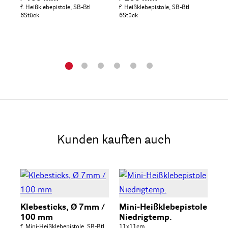
f. Heißklebepistole, SB-Btl
f. Heißklebepistole, SB-Btl
f. 
6Stück
6Stück
6St
Kunden kauften auch
Klebesticks, Ø 7mm /
Mini-Heißklebepistole
100 mm
Niedrigtemp.
f. Mini-Heißklebepistole, SB-Btl
11x11cm