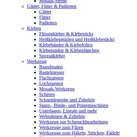
Mosaik-Steine
Glitter, Flitter & Pailletten
Glitter
Flitter
Pailletten
Kleben
Flüssigkleber & Klebesticks
Heißklebepistolen und Heißklebesticks
Klebebänder & Klebefolien
Klebepunkte & Klebeplättchen
Spezialkleber
Werkzeug
Brandmalen
Bastelmesser
Flachzangen
Lochzangen
Mosaik-Werkzeug
Scheren
Schneidegeräte und Zubehör
Stanz-, Binde- und Prägemaschinen
Unterlagen, Lineale und mehr
Webrahmen & Zubehör
Werkzeug zur Schmuckbearbeitung
Werkzeuge zum Filzen
Werkzeuge zum Häkeln, Stricken, Fädeln