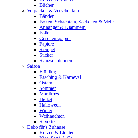
Bücher
Verpacken & Verschenken
Bänder
Boxen, Schachteln, Säckchen & Mehr
Anhänger & Klammern
Folien
Geschenkpapier
Papiere
Stempel
Sticker
Stanzschablonen
Saison
Frühling
Fasching & Karneval
Ostern
Sommer
Maritimes
Herbst
Halloween
Winter
Weihnachten
Silvester
Deko für's Zuhause
Kerzen & Lichter