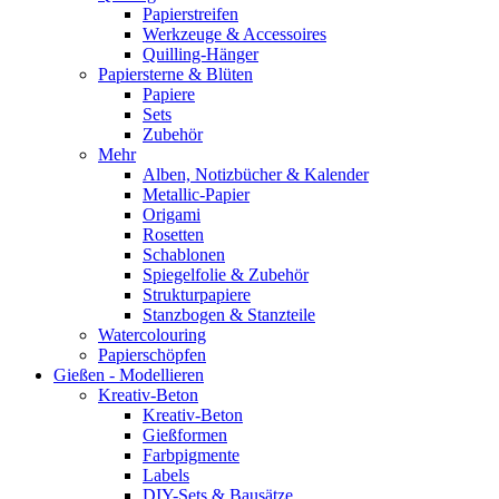
Papierstreifen
Werkzeuge & Accessoires
Quilling-Hänger
Papiersterne & Blüten
Papiere
Sets
Zubehör
Mehr
Alben, Notizbücher & Kalender
Metallic-Papier
Origami
Rosetten
Schablonen
Spiegelfolie & Zubehör
Strukturpapiere
Stanzbogen & Stanzteile
Watercolouring
Papierschöpfen
Gießen - Modellieren
Kreativ-Beton
Kreativ-Beton
Gießformen
Farbpigmente
Labels
DIY-Sets & Bausätze