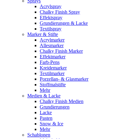
Sprays
Acrylspray
Chalky Finish Spray
Effektspray
Grundierungen & Lacke
Textilspray
Marker & Stifte
Acrylmarker
Allesmarker
Chalky Finish Marker
Effektmarker
Farb-Pens
Kreidemarker
Textilmarker
Porzellan- & Glasmarker
Stoffmalstifte
Mehr
Medien & Lacke
Chalky Finish Medien
Grundierungen
Lacke
Pasten
Snow & Ice
Mehr
Schablonen