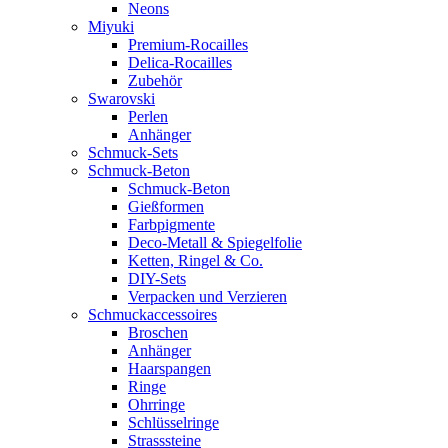
Neons
Miyuki
Premium-Rocailles
Delica-Rocailles
Zubehör
Swarovski
Perlen
Anhänger
Schmuck-Sets
Schmuck-Beton
Schmuck-Beton
Gießformen
Farbpigmente
Deco-Metall & Spiegelfolie
Ketten, Ringel & Co.
DIY-Sets
Verpacken und Verzieren
Schmuckaccessoires
Broschen
Anhänger
Haarspangen
Ringe
Ohrringe
Schlüsselringe
Strasssteine