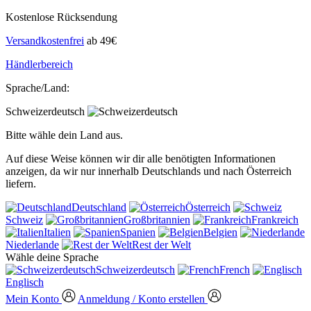
Kostenlose Rücksendung
Versandkostenfrei
ab 49€
Händlerbereich
Sprache/Land:
Schweizerdeutsch
Bitte wähle dein Land aus.
Auf diese Weise können wir dir alle benötigten Informationen
anzeigen, da wir nur innerhalb Deutschlands und nach Österreich
liefern.
Deutschland
Österreich
Schweiz
Großbritannien
Frankreich
Italien
Spanien
Belgien
Niederlande
Rest der Welt
Wähle deine Sprache
Schweizerdeutsch
French
Englisch
Mein Konto
Anmeldung / Konto erstellen