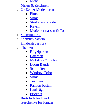
Mehr
Malen & Zeichnen
Gießen & Modellieren
Fimo
Slime
Straßenmalkreiden
Raysin
Modelliermassen & Ton
Schminkfarbe
Schmuckbasteln
Kindergeburtstag
Themen
Bügelperlen
Laternen
Mobile & Zubehör
Loom Bandz
Schultüten
Window Color
Slime
Textilien
Palmen basteln
Laubsäge
Prickeln
Bastelsets für Kinder
Geschenke für Kinder