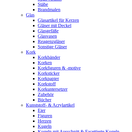
Stäbe
Brandmalen
Glas
Glasartikel für Kerzen
Gläser mit Deckel
Glasgefäße
Glasvasen
Reagenzgläser
Sonstige Gläser
Kork
Korkbänder
Korken
Korkfiguren & -motive
Korksticker
Korkpapier
Korkstoff
Korkuntersetzer
Zubehör
Bücher
Kunststoff- & Acrylartikel
Eier
Figuren
Herzen
Kugeln
Kugeln mit Ausschnitt & Facettierte Kugeln