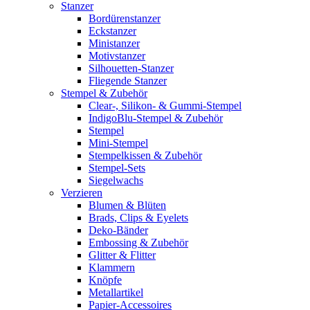
Stanzer
Bordürenstanzer
Eckstanzer
Ministanzer
Motivstanzer
Silhouetten-Stanzer
Fliegende Stanzer
Stempel & Zubehör
Clear-, Silikon- & Gummi-Stempel
IndigoBlu-Stempel & Zubehör
Stempel
Mini-Stempel
Stempelkissen & Zubehör
Stempel-Sets
Siegelwachs
Verzieren
Blumen & Blüten
Brads, Clips & Eyelets
Deko-Bänder
Embossing & Zubehör
Glitter & Flitter
Klammern
Knöpfe
Metallartikel
Papier-Accessoires