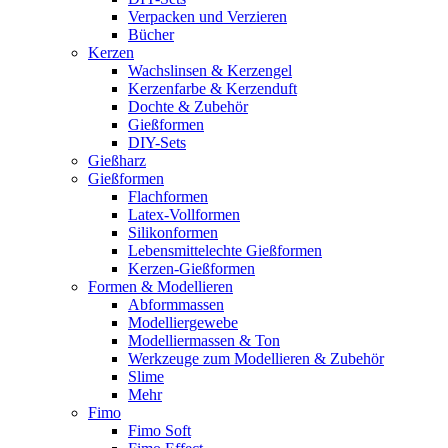
Verpacken und Verzieren
Bücher
Kerzen
Wachslinsen & Kerzengel
Kerzenfarbe & Kerzenduft
Dochte & Zubehör
Gießformen
DIY-Sets
Gießharz
Gießformen
Flachformen
Latex-Vollformen
Silikonformen
Lebensmittelechte Gießformen
Kerzen-Gießformen
Formen & Modellieren
Abformmassen
Modelliergewebe
Modelliermassen & Ton
Werkzeuge zum Modellieren & Zubehör
Slime
Mehr
Fimo
Fimo Soft