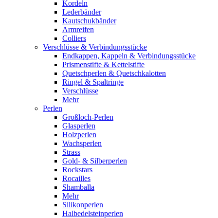
Kordeln
Lederbänder
Kautschukbänder
Armreifen
Colliers
Verschlüsse & Verbindungsstücke
Endkappen, Kappeln & Verbindungsstücke
Prismenstifte & Kettelstifte
Quetschperlen & Quetschkalotten
Ringel & Spaltringe
Verschlüsse
Mehr
Perlen
Großloch-Perlen
Glasperlen
Holzperlen
Wachsperlen
Strass
Gold- & Silberperlen
Rockstars
Rocailles
Shamballa
Mehr
Silikonperlen
Halbedelsteinperlen