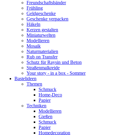
Freundschaftsbänder
Frühling
Geldgeschenke
Geschenke verpacken
Häkeln
Kerzen gestalten
Miniaturwelten
Modellieren
Mosaik
Naturmaterialien
Rub on Transfer
Schutz für Raysin und Beton
Straßenmalkreide
Your story - in a box - Sommer
Bastelideen
Themen
Schmuck
Home-Deco
Papier
Techniken
Modellieren
Gießen
Schmuck
Papier
Homedecoration