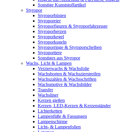
Sonstige Kunststoffartikel
Styropor
Styroporbüsten
Styroporeier
Styroporfiguren & Styroporfahrzeuge
Styroporherzen
Styroporkegel
Styroporkugeln
Styroporringe & Styroporscheiben
Styroportiere
Sonstiges aus Styropor
Wachs, Licht & Lampen
Verzierwachs & Wachsfolie
Wachsborten & Wachszierstreifen
Wachszahlen & Wachsschriften
Wachsmotive & Wachsbilder
Transfer
Wachsliner
Kerzen gießen
Kerzen, LED-Kerzen & Kerzenständer
Lichterketten
Lampenfüße & Fassungen
Lampenschirme
Licht- & Lampenfolien