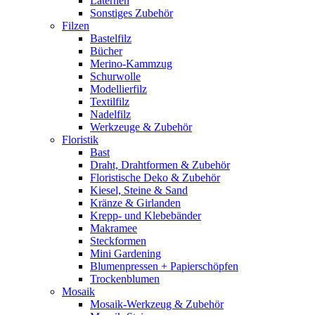
Laternen
Sonstiges Zubehör
Filzen
Bastelfilz
Bücher
Merino-Kammzug
Schurwolle
Modellierfilz
Textilfilz
Nadelfilz
Werkzeuge & Zubehör
Floristik
Bast
Draht, Drahtformen & Zubehör
Floristische Deko & Zubehör
Kiesel, Steine & Sand
Kränze & Girlanden
Krepp- und Klebebänder
Makramee
Steckformen
Mini Gardening
Blumenpressen + Papierschöpfen
Trockenblumen
Mosaik
Mosaik-Werkzeug & Zubehör