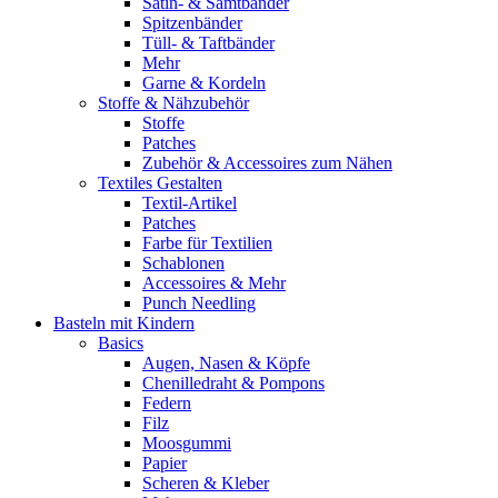
Satin- & Samtbänder
Spitzenbänder
Tüll- & Taftbänder
Mehr
Garne & Kordeln
Stoffe & Nähzubehör
Stoffe
Patches
Zubehör & Accessoires zum Nähen
Textiles Gestalten
Textil-Artikel
Patches
Farbe für Textilien
Schablonen
Accessoires & Mehr
Punch Needling
Basteln mit Kindern
Basics
Augen, Nasen & Köpfe
Chenilledraht & Pompons
Federn
Filz
Moosgummi
Papier
Scheren & Kleber