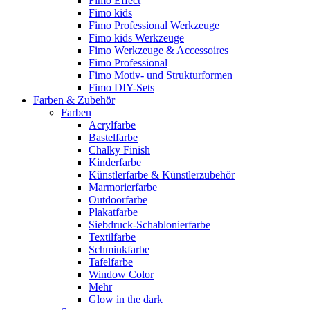
Fimo Effect
Fimo kids
Fimo Professional Werkzeuge
Fimo kids Werkzeuge
Fimo Werkzeuge & Accessoires
Fimo Professional
Fimo Motiv- und Strukturformen
Fimo DIY-Sets
Farben & Zubehör
Farben
Acrylfarbe
Bastelfarbe
Chalky Finish
Kinderfarbe
Künstlerfarbe & Künstlerzubehör
Marmorierfarbe
Outdoorfarbe
Plakatfarbe
Siebdruck-Schablonierfarbe
Textilfarbe
Schminkfarbe
Tafelfarbe
Window Color
Mehr
Glow in the dark