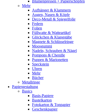
Blumenpressen + Papierschöpfen
Mehr
Aufhänger & Klammern
Augen, Nasen & Köpfe
Deco-Metall & Spiegelfolie
Federn
Folien
Füllwatte & Watteartikel
Glöckchen & Klangstäbe
Magnete & Schlüsselringe
Moosgummi
Nadeln, Schrauben & Nägel
Pompons & Chenille
Puppen & Marionetten
Speckstein
Uhren
Mehr
Bücher
Metallringe
Papiergestaltung
Basics
Basis-Papiere
Bastelkarton
Fotokarton & Tonpapier
Geschenkpapier