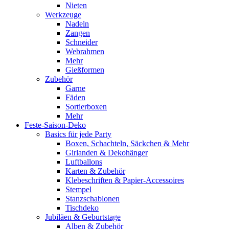
Nieten
Werkzeuge
Nadeln
Zangen
Schneider
Webrahmen
Mehr
Gießformen
Zubehör
Garne
Fäden
Sortierboxen
Mehr
Feste-Saison-Deko
Basics für jede Party
Boxen, Schachteln, Säckchen & Mehr
Girlanden & Dekohänger
Luftballons
Karten & Zubehör
Klebeschriften & Papier-Accessoires
Stempel
Stanzschablonen
Tischdeko
Jubiläen & Geburtstage
Alben & Zubehör