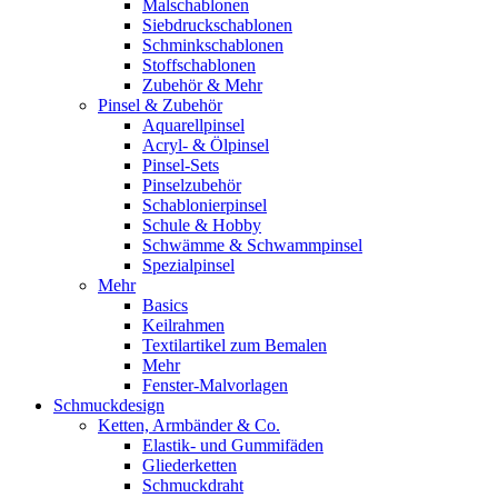
Malschablonen
Siebdruckschablonen
Schminkschablonen
Stoffschablonen
Zubehör & Mehr
Pinsel & Zubehör
Aquarellpinsel
Acryl- & Ölpinsel
Pinsel-Sets
Pinselzubehör
Schablonierpinsel
Schule & Hobby
Schwämme & Schwammpinsel
Spezialpinsel
Mehr
Basics
Keilrahmen
Textilartikel zum Bemalen
Mehr
Fenster-Malvorlagen
Schmuckdesign
Ketten, Armbänder & Co.
Elastik- und Gummifäden
Gliederketten
Schmuckdraht