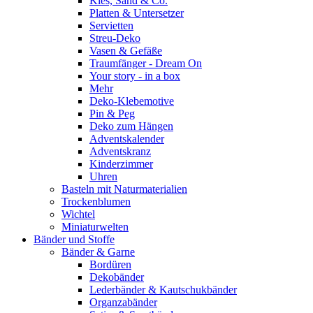
Kies, Sand & Co.
Platten & Untersetzer
Servietten
Streu-Deko
Vasen & Gefäße
Traumfänger - Dream On
Your story - in a box
Mehr
Deko-Klebemotive
Pin & Peg
Deko zum Hängen
Adventskalender
Adventskranz
Kinderzimmer
Uhren
Basteln mit Naturmaterialien
Trockenblumen
Wichtel
Miniaturwelten
Bänder und Stoffe
Bänder & Garne
Bordüren
Dekobänder
Lederbänder & Kautschukbänder
Organzabänder