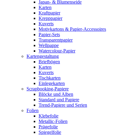
Japan- & Blumenseide
Karten
Kraftpapier
Krepppapier
Kuverts
Motivkartons & Papier-Accessoires
Papier-Sets
Transparentpapier
Wellpappe
Watercolour-Papier
Kartengestaltung
Briefbögen
Karten
Kuverts
Tischkarten
Einlegekarten
Scrapbooking-Papiere
Blöcke und Alben
Standard und Papiere
Trend-Papiere und Serien
Folien
Klebefolie
Metallic-Folien
Prägefolie
Spiegelfolie