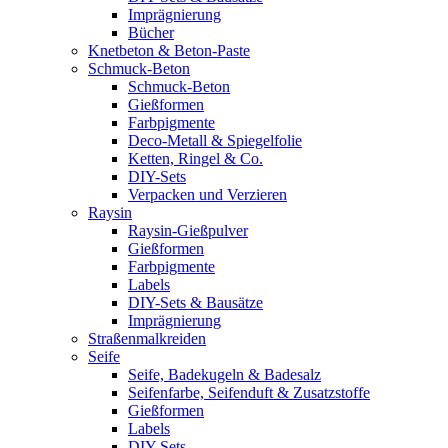
Imprägnierung
Bücher
Knetbeton & Beton-Paste
Schmuck-Beton
Schmuck-Beton
Gießformen
Farbpigmente
Deco-Metall & Spiegelfolie
Ketten, Ringel & Co.
DIY-Sets
Verpacken und Verzieren
Raysin
Raysin-Gießpulver
Gießformen
Farbpigmente
Labels
DIY-Sets & Bausätze
Imprägnierung
Straßenmalkreiden
Seife
Seife, Badekugeln & Badesalz
Seifenfarbe, Seifenduft & Zusatzstoffe
Gießformen
Labels
DIY-Sets