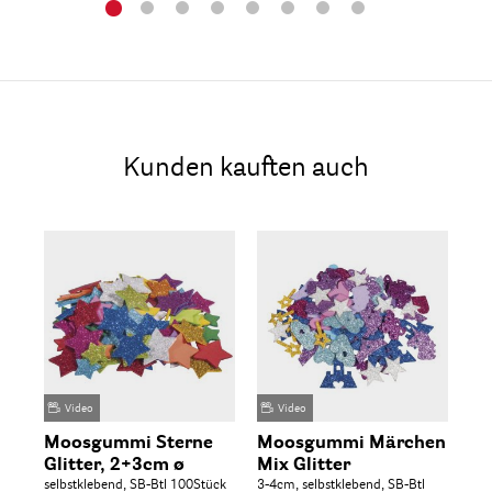
Kunden kauften auch
Video
Video
Moosgummi Sterne
Moosgummi Märchen
Mo
Glitter, 2+3cm ø
Mix Glitter
Gl
selbstklebend, SB-Btl 100Stück
3-4cm, selbstklebend, SB-Btl
3cm