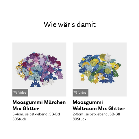
Wie wär's damit
Video
Video
Moosgummi Märchen
Moosgummi
Mo
Mix Glitter
Weltraum Mix Glitter
Gl
3-4cm, selbstklebend, SB-Btl
2-3cm, selbstklebend, SB-Btl
3cm
80Stück
80Stück
130