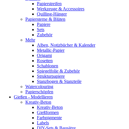
Papierstreifen
Werkzeuge & Accessoires
Quilling-Hänger
Papiersterne & Blüten
Papiere
Sets
Zubehör
Mehr
Alben, Notizbücher & Kalender
Metallic-Papier
Origami
Rosetten
Schablonen
Spiegelfolie & Zubehör
Strukturpapiere
Stanzbogen & Stanzteile
Watercolouring
Papierschöpfen
Gießen - Modellieren
Kreativ-Beton
Kreativ-Beton
Gießformen
Farbpigmente
Labels
DIY-Sets & Bausätze