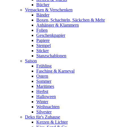
Bücher
Verpacken & Verschenken
Bänder
Boxen, Schachteln, Säckchen & Mehr
Anhänger & Klammern
Folien
Geschenkpapier
Papiere
Stempel
Sticker
Stanzschablonen
Saison
Frühling
Fasching & Karneval
Ostern
Sommer
Maritimes
Herbst
Halloween
Winter
Weihnachten
Silvester
Deko für's Zuhause
Kerzen & Lichter