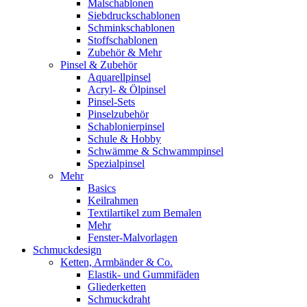
Malschablonen
Siebdruckschablonen
Schminkschablonen
Stoffschablonen
Zubehör & Mehr
Pinsel & Zubehör
Aquarellpinsel
Acryl- & Ölpinsel
Pinsel-Sets
Pinselzubehör
Schablonierpinsel
Schule & Hobby
Schwämme & Schwammpinsel
Spezialpinsel
Mehr
Basics
Keilrahmen
Textilartikel zum Bemalen
Mehr
Fenster-Malvorlagen
Schmuckdesign
Ketten, Armbänder & Co.
Elastik- und Gummifäden
Gliederketten
Schmuckdraht