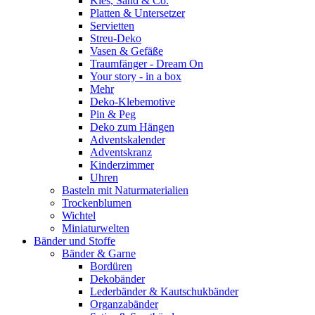
Kies, Sand & Co.
Platten & Untersetzer
Servietten
Streu-Deko
Vasen & Gefäße
Traumfänger - Dream On
Your story - in a box
Mehr
Deko-Klebemotive
Pin & Peg
Deko zum Hängen
Adventskalender
Adventskranz
Kinderzimmer
Uhren
Basteln mit Naturmaterialien
Trockenblumen
Wichtel
Miniaturwelten
Bänder und Stoffe
Bänder & Garne
Bordüren
Dekobänder
Lederbänder & Kautschukbänder
Organzabänder