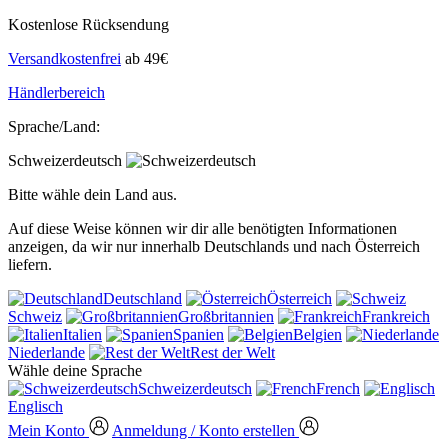
Kostenlose Rücksendung
Versandkostenfrei
ab 49€
Händlerbereich
Sprache/Land:
Schweizerdeutsch
Bitte wähle dein Land aus.
Auf diese Weise können wir dir alle benötigten Informationen
anzeigen, da wir nur innerhalb Deutschlands und nach Österreich
liefern.
Deutschland
Österreich
Schweiz
Großbritannien
Frankreich
Italien
Spanien
Belgien
Niederlande
Rest der Welt
Wähle deine Sprache
Schweizerdeutsch
French
Englisch
Mein Konto
Anmeldung / Konto erstellen