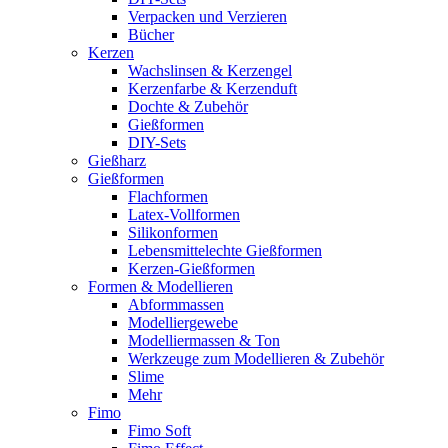
Verpacken und Verzieren
Bücher
Kerzen
Wachslinsen & Kerzengel
Kerzenfarbe & Kerzenduft
Dochte & Zubehör
Gießformen
DIY-Sets
Gießharz
Gießformen
Flachformen
Latex-Vollformen
Silikonformen
Lebensmittelechte Gießformen
Kerzen-Gießformen
Formen & Modellieren
Abformmassen
Modelliergewebe
Modelliermassen & Ton
Werkzeuge zum Modellieren & Zubehör
Slime
Mehr
Fimo
Fimo Soft