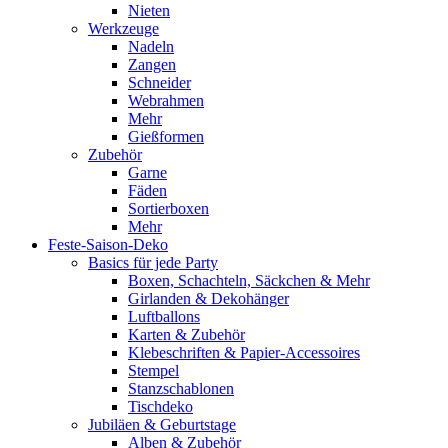
Nieten
Werkzeuge
Nadeln
Zangen
Schneider
Webrahmen
Mehr
Gießformen
Zubehör
Garne
Fäden
Sortierboxen
Mehr
Feste-Saison-Deko
Basics für jede Party
Boxen, Schachteln, Säckchen & Mehr
Girlanden & Dekohänger
Luftballons
Karten & Zubehör
Klebeschriften & Papier-Accessoires
Stempel
Stanzschablonen
Tischdeko
Jubiläen & Geburtstage
Alben & Zubehör