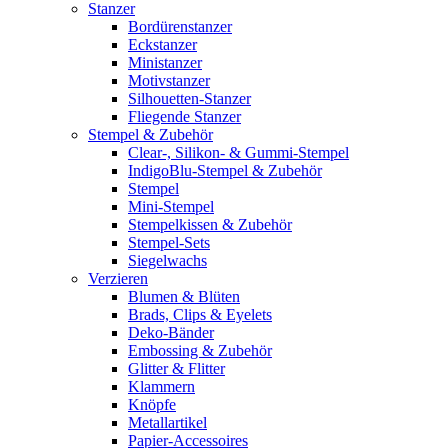
Stanzer
Bordürenstanzer
Eckstanzer
Ministanzer
Motivstanzer
Silhouetten-Stanzer
Fliegende Stanzer
Stempel & Zubehör
Clear-, Silikon- & Gummi-Stempel
IndigoBlu-Stempel & Zubehör
Stempel
Mini-Stempel
Stempelkissen & Zubehör
Stempel-Sets
Siegelwachs
Verzieren
Blumen & Blüten
Brads, Clips & Eyelets
Deko-Bänder
Embossing & Zubehör
Glitter & Flitter
Klammern
Knöpfe
Metallartikel
Papier-Accessoires