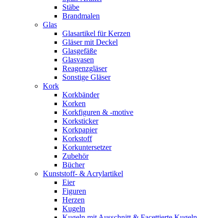
Stäbe
Brandmalen
Glas
Glasartikel für Kerzen
Gläser mit Deckel
Glasgefäße
Glasvasen
Reagenzgläser
Sonstige Gläser
Kork
Korkbänder
Korken
Korkfiguren & -motive
Korksticker
Korkpapier
Korkstoff
Korkuntersetzer
Zubehör
Bücher
Kunststoff- & Acrylartikel
Eier
Figuren
Herzen
Kugeln
Kugeln mit Ausschnitt & Facettierte Kugeln