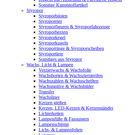
Sonstige Kunststoffartikel
Styropor
Styroporbüsten
Styroporeier
Styroporfiguren & Styroporfahrzeuge
Styroporherzen
Styroporkegel
Styroporkugeln
Styroporringe & Styroporscheiben
Styroportiere
Sonstiges aus Styropor
Wachs, Licht & Lampen
Verzierwachs & Wachsfolie
Wachsborten & Wachszierstreifen
Wachszahlen & Wachsschriften
Wachsmotive & Wachsbilder
Transfer
Wachsliner
Kerzen gießen
Kerzen, LED-Kerzen & Kerzenständer
Lichterketten
Lampenfüße & Fassungen
Lampenschirme
Licht- & Lampenfolien