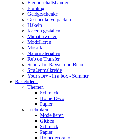
Freundschaftsbänder
Frühling
Geldgeschenke
Geschenke verpacken
Häkeln
Kerzen gestalten
Miniaturwelten
Modellieren
Mosaik
Naturmaterialien
Rub on Transfer
Schutz für Raysin und Beton
Straßenmalkreide
Your story - in a box - Sommer
Bastelideen
Themen
Schmuck
Home-Deco
Papier
Techniken
Modellieren
Gießen
Schmuck
Papier
Homedecoration