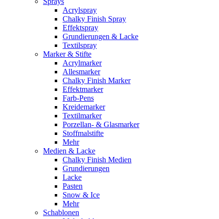
Sprays
Acrylspray
Chalky Finish Spray
Effektspray
Grundierungen & Lacke
Textilspray
Marker & Stifte
Acrylmarker
Allesmarker
Chalky Finish Marker
Effektmarker
Farb-Pens
Kreidemarker
Textilmarker
Porzellan- & Glasmarker
Stoffmalstifte
Mehr
Medien & Lacke
Chalky Finish Medien
Grundierungen
Lacke
Pasten
Snow & Ice
Mehr
Schablonen