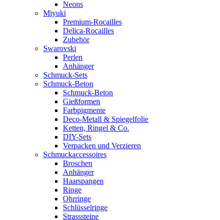
Neons
Miyuki
Premium-Rocailles
Delica-Rocailles
Zubehör
Swarovski
Perlen
Anhänger
Schmuck-Sets
Schmuck-Beton
Schmuck-Beton
Gießformen
Farbpigmente
Deco-Metall & Spiegelfolie
Ketten, Ringel & Co.
DIY-Sets
Verpacken und Verzieren
Schmuckaccessoires
Broschen
Anhänger
Haarspangen
Ringe
Ohrringe
Schlüsselringe
Strasssteine