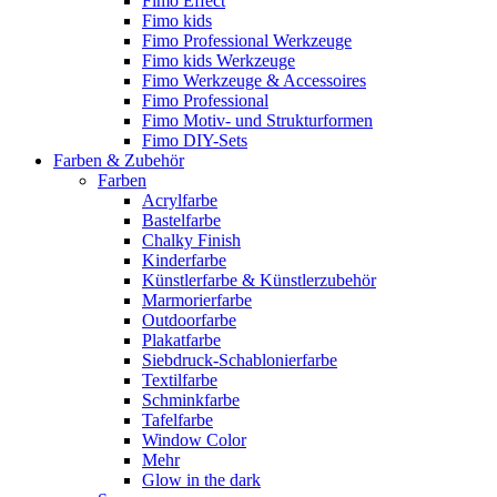
Fimo Effect
Fimo kids
Fimo Professional Werkzeuge
Fimo kids Werkzeuge
Fimo Werkzeuge & Accessoires
Fimo Professional
Fimo Motiv- und Strukturformen
Fimo DIY-Sets
Farben & Zubehör
Farben
Acrylfarbe
Bastelfarbe
Chalky Finish
Kinderfarbe
Künstlerfarbe & Künstlerzubehör
Marmorierfarbe
Outdoorfarbe
Plakatfarbe
Siebdruck-Schablonierfarbe
Textilfarbe
Schminkfarbe
Tafelfarbe
Window Color
Mehr
Glow in the dark