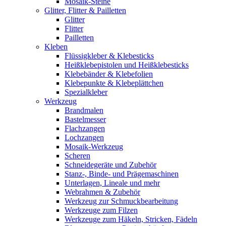
Mosaik-Steine
Glitter, Flitter & Pailletten
Glitter
Flitter
Pailletten
Kleben
Flüssigkleber & Klebesticks
Heißklebepistolen und Heißklebesticks
Klebebänder & Klebefolien
Klebepunkte & Klebeplättchen
Spezialkleber
Werkzeug
Brandmalen
Bastelmesser
Flachzangen
Lochzangen
Mosaik-Werkzeug
Scheren
Schneidegeräte und Zubehör
Stanz-, Binde- und Prägemaschinen
Unterlagen, Lineale und mehr
Webrahmen & Zubehör
Werkzeug zur Schmuckbearbeitung
Werkzeuge zum Filzen
Werkzeuge zum Häkeln, Stricken, Fädeln