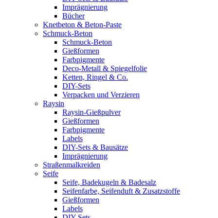
Imprägnierung
Bücher
Knetbeton & Beton-Paste
Schmuck-Beton
Schmuck-Beton
Gießformen
Farbpigmente
Deco-Metall & Spiegelfolie
Ketten, Ringel & Co.
DIY-Sets
Verpacken und Verzieren
Raysin
Raysin-Gießpulver
Gießformen
Farbpigmente
Labels
DIY-Sets & Bausätze
Imprägnierung
Straßenmalkreiden
Seife
Seife, Badekugeln & Badesalz
Seifenfarbe, Seifenduft & Zusatzstoffe
Gießformen
Labels
DIY-Sets