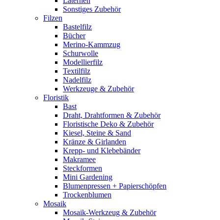
Laternen
Sonstiges Zubehör
Filzen
Bastelfilz
Bücher
Merino-Kammzug
Schurwolle
Modellierfilz
Textilfilz
Nadelfilz
Werkzeuge & Zubehör
Floristik
Bast
Draht, Drahtformen & Zubehör
Floristische Deko & Zubehör
Kiesel, Steine & Sand
Kränze & Girlanden
Krepp- und Klebebänder
Makramee
Steckformen
Mini Gardening
Blumenpressen + Papierschöpfen
Trockenblumen
Mosaik
Mosaik-Werkzeug & Zubehör