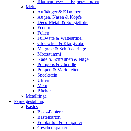
Blumenpressen + Papierschöpfen
Mehr
Aufhänger & Klammern
Augen, Nasen & Köpfe
Deco-Metall & Spiegelfolie
Federn
Folien
Füllwatte & Watteartikel
Glöckchen & Klangstäbe
Magnete & Schlüsselringe
Moosgummi
Nadeln, Schrauben & Nägel
Pompons & Chenille
Puppen & Marionetten
Speckstein
Uhren
Mehr
Bücher
Metallringe
Papiergestaltung
Basics
Basis-Papiere
Bastelkarton
Fotokarton & Tonpapier
Geschenkpapier