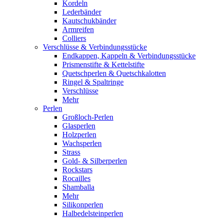
Kordeln
Lederbänder
Kautschukbänder
Armreifen
Colliers
Verschlüsse & Verbindungsstücke
Endkappen, Kappeln & Verbindungsstücke
Prismenstifte & Kettelstifte
Quetschperlen & Quetschkalotten
Ringel & Spaltringe
Verschlüsse
Mehr
Perlen
Großloch-Perlen
Glasperlen
Holzperlen
Wachsperlen
Strass
Gold- & Silberperlen
Rockstars
Rocailles
Shamballa
Mehr
Silikonperlen
Halbedelsteinperlen