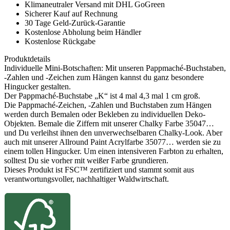
Klimaneutraler Versand mit DHL GoGreen
Sicherer Kauf auf Rechnung
30 Tage Geld-Zurück-Garantie
Kostenlose Abholung beim Händler
Kostenlose Rückgabe
Produktdetails
Individuelle Mini-Botschaften: Mit unseren Pappmaché-Buchstaben,
-Zahlen und -Zeichen zum Hängen kannst du ganz besondere
Hingucker gestalten.
Der Pappmaché-Buchstabe „K“ ist 4 mal 4,3 mal 1 cm groß.
Die Pappmaché-Zeichen, -Zahlen und Buchstaben zum Hängen
werden durch Bemalen oder Bekleben zu individuellen Deko-
Objekten. Bemale die Ziffern mit unserer Chalky Farbe 35047…
und Du verleihst ihnen den unverwechselbaren Chalky-Look. Aber
auch mit unserer Allround Paint Acrylfarbe 35077… werden sie zu
einem tollen Hingucker. Um einen intensiveren Farbton zu erhalten,
solltest Du sie vorher mit weißer Farbe grundieren.
Dieses Produkt ist FSC™ zertifiziert und stammt somit aus
verantwortungsvoller, nachhaltiger Waldwirtschaft.