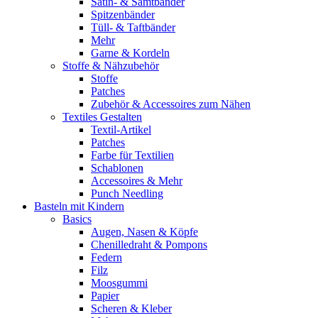
Satin- & Samtbänder
Spitzenbänder
Tüll- & Taftbänder
Mehr
Garne & Kordeln
Stoffe & Nähzubehör
Stoffe
Patches
Zubehör & Accessoires zum Nähen
Textiles Gestalten
Textil-Artikel
Patches
Farbe für Textilien
Schablonen
Accessoires & Mehr
Punch Needling
Basteln mit Kindern
Basics
Augen, Nasen & Köpfe
Chenilledraht & Pompons
Federn
Filz
Moosgummi
Papier
Scheren & Kleber