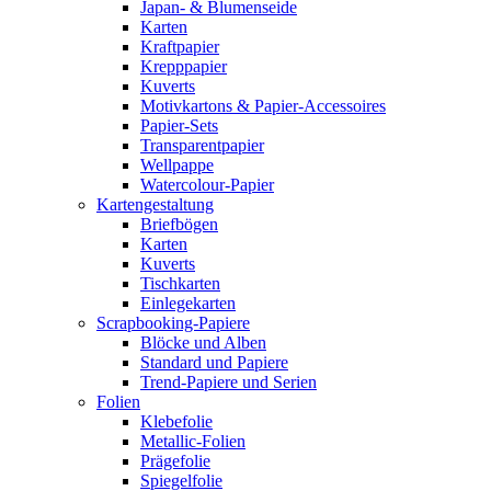
Japan- & Blumenseide
Karten
Kraftpapier
Krepppapier
Kuverts
Motivkartons & Papier-Accessoires
Papier-Sets
Transparentpapier
Wellpappe
Watercolour-Papier
Kartengestaltung
Briefbögen
Karten
Kuverts
Tischkarten
Einlegekarten
Scrapbooking-Papiere
Blöcke und Alben
Standard und Papiere
Trend-Papiere und Serien
Folien
Klebefolie
Metallic-Folien
Prägefolie
Spiegelfolie