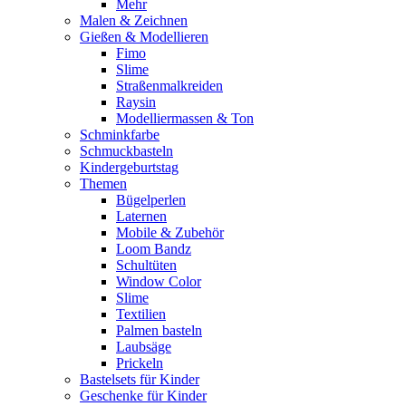
Mehr
Malen & Zeichnen
Gießen & Modellieren
Fimo
Slime
Straßenmalkreiden
Raysin
Modelliermassen & Ton
Schminkfarbe
Schmuckbasteln
Kindergeburtstag
Themen
Bügelperlen
Laternen
Mobile & Zubehör
Loom Bandz
Schultüten
Window Color
Slime
Textilien
Palmen basteln
Laubsäge
Prickeln
Bastelsets für Kinder
Geschenke für Kinder