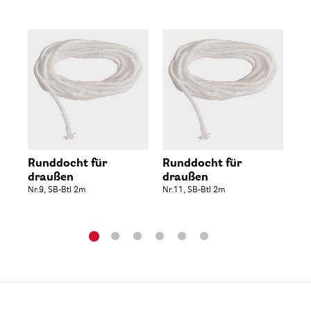
Runddocht für
Runddocht für
Ru
draußen
draußen
dr
Nr.9, SB-Btl 2m
Nr.11, SB-Btl 2m
Nr.
Btl