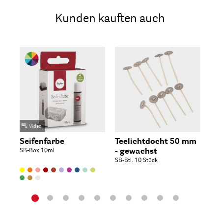
Kunden kauften auch
Video
Seifenfarbe
Teelichtdocht 50 mm
Ru
SB-Box 10ml
- gewachst
dr
SB-Btl. 10 Stück
Nr.